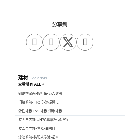
分享到



建材
Materials
查看所有 ALL +
钢结构廊架-板桁架-泰大建筑
门控系统-自动门-濠振机电
弹性地板-PVC地板-海象地板
立面与内饰-UHPC幕墙板-苏博特
立面与内饰-陶瓷-伯陶科
泳池系统-装配式泳池-诺亚