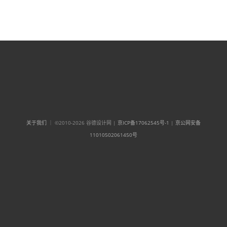
关于我们
｜ ©2010-2026 谷德设计网 |
京ICP备17062545号-1
|
京公网安备
11010502061450号