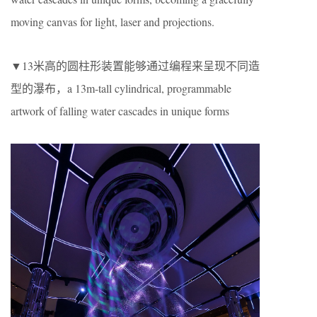
moving canvas for light, laser and projections.
▼13米高的圆柱形装置能够通过编程来呈现不同造
型的瀑布，a 13m-tall cylindrical, programmable
artwork of falling water cascades in unique forms