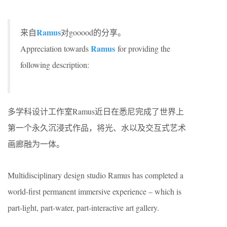
Ramus
来自
对gooood的分享。
Ramus
Appreciation towards
for providing the
following description:
多学科设计工作室Ramus近日在悉尼完成了世界上
第一个永久沉浸式作品，将光、水以及交互式艺术
画廊融为一体。
Multidisciplinary design studio Ramus has completed a
world-first permanent immersive experience – which is
part-light, part-water, part-interactive art gallery.