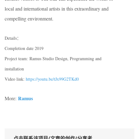
local and international artists in this extraordinary and
compelling environment.
Details：
Completion date 2019
Project team: Ramus Studio Design, Programming and
installation
Video link:
https://youtu.be/tJx99G2TKd0
Ramus
More:
点击联系该项目/文章的创作/分享者