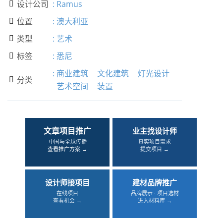
设计公司
:
Ramus

位置
:
澳大利亚

类型
:
艺术

标签
:
悉尼

:
商业建筑
文化建筑
灯光设计
分类

艺术空间
装置
文章项目推广
业主找设计师
中国与全球传播
真实项目需求
查看推广方案 →
提交项目 →
设计师接项目
建材品牌推广
在线项目
品牌展示 · 项目选材
查看机会 →
进入材料库 →