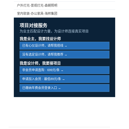
户外灯光-景观灯光-森朝照明
室内软装-办公家具-海邦集团
项目对接服务
为业主匹配设计力量，为设计师连接真实项目
我是业主，我要找设计师
已有心仪设计师，请帮我搭线 →
没有选定设计师，请帮我推荐 →
我是设计师，我要接项目
非会员申请直购 · 699元/条 →
申请加入会员 · 最低89元/条 →
已缴纳年费会员登录入口 →