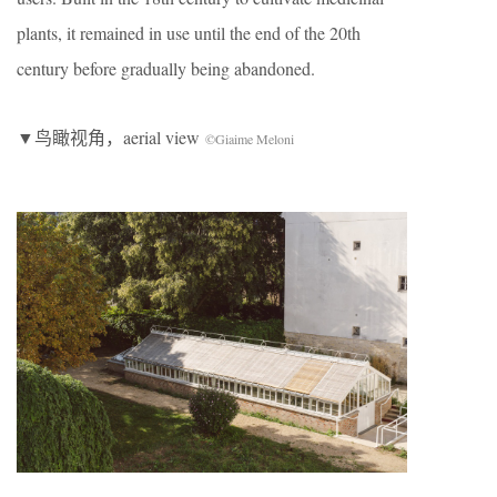
plants, it remained in use until the end of the 20th
century before gradually being abandoned.
▼鸟瞰视角，aerial view
©Giaime Meloni