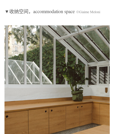
▼收纳空间，accommodation space
©Giaime Meloni