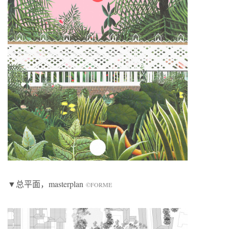
▼总平面，masterplan
©FORME