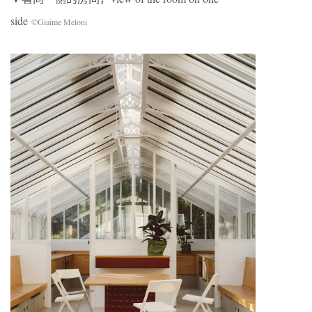
side
©Giaime Meloni