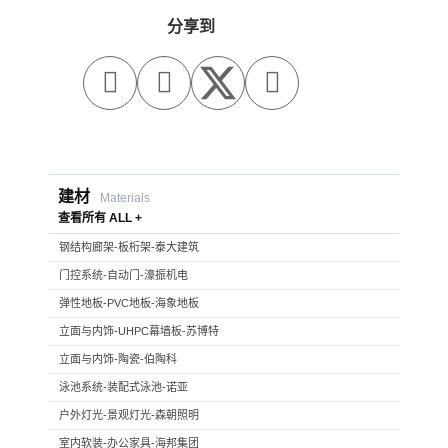
分享到



建材
Materials
查看所有 ALL +
钢结构廊架-板桁架-泰大建筑
门控系统-自动门-濠振机电
弹性地板-PVC地板-海象地板
立面与内饰-UHPC幕墙板-苏博特
立面与内饰-陶瓷-伯陶科
泳池系统-装配式泳池-诺亚
户外灯光-景观灯光-森朝照明
室内软装-办公家具-海邦集团