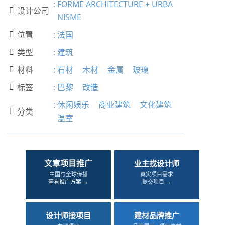
:
FORME ARCHITECTURE + URBA
设计公司

NISME
位置
:
法国

类型
:
建筑

材料
:
石材
木材
金属
玻璃

标签
:
巴黎
改造

:
休闲娱乐
商业建筑
文化建筑
分类

温室
文章项目推广
业主找设计师
中国与全球传播
真实项目需求
查看推广方案 →
提交项目 →
设计师接项目
建材品牌推广