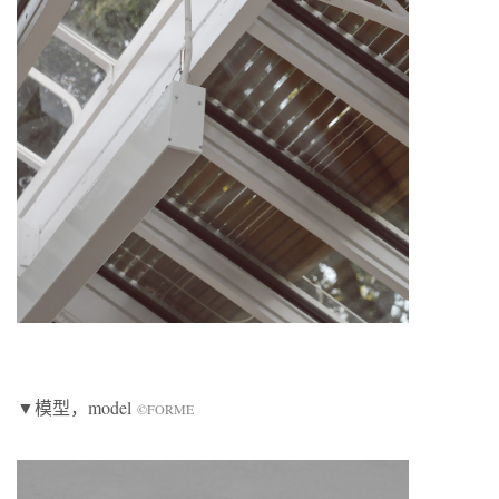
▼模型，model
©FORME