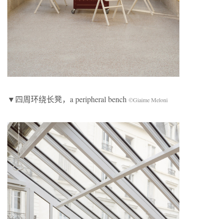
▼四周环绕长凳，a peripheral bench
©Giaime Meloni