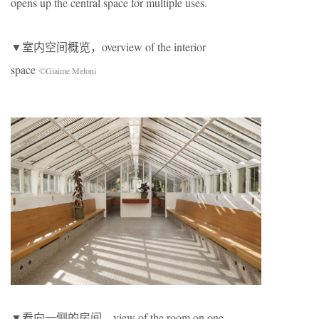
opens up the central space for multiple uses.
▼室内空间概览，overview of the interior
space
©Giaime Meloni
▼看向一侧的房间，view of the room on one