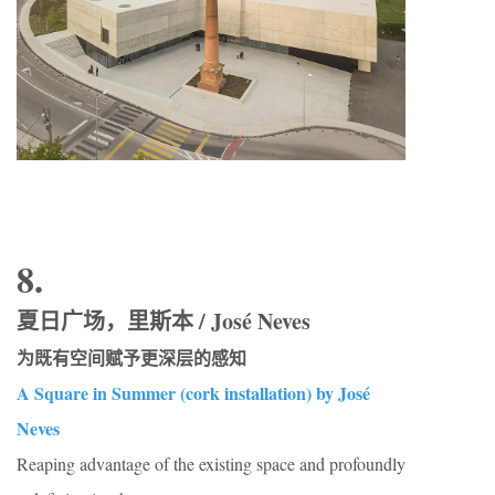
8.
夏日广场，里斯本 / José Neves
为既有空间赋予更深层的感知
A Square in Summer (cork installation) by José
Neves
Reaping advantage of the existing space and profoundly