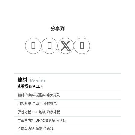
分享到



建材
Materials
查看所有 ALL +
钢结构廊架-板桁架-泰大建筑
门控系统-自动门-濠振机电
弹性地板-PVC地板-海象地板
立面与内饰-UHPC幕墙板-苏博特
立面与内饰-陶瓷-伯陶科