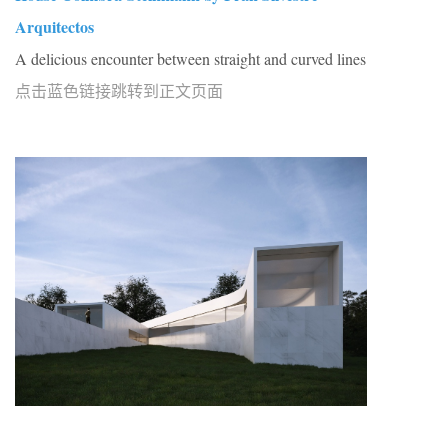
Arquitectos
A delicious encounter between straight and curved lines
点击蓝色链接跳转到正文页面