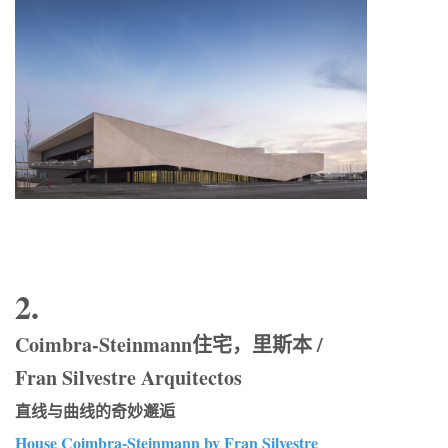
2.
Coimbra-Steinmann住宅，里斯本 /
Fran Silvestre Arquitectos
直线与曲线的奇妙邂逅
House Coimbra-Steinmann by Fran Silvestre