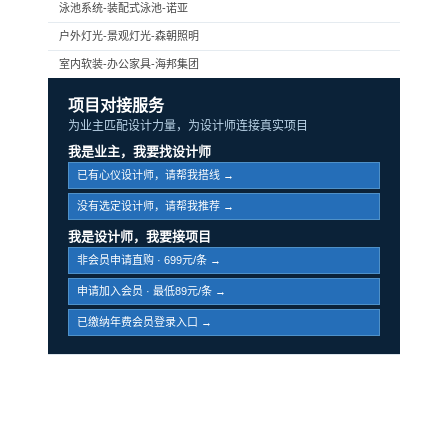
泳池系统-装配式泳池-诺亚
户外灯光-景观灯光-森朝照明
室内软装-办公家具-海邦集团
项目对接服务
为业主匹配设计力量，为设计师连接真实项目
我是业主，我要找设计师
已有心仪设计师，请帮我搭线 →
没有选定设计师，请帮我推荐 →
我是设计师，我要接项目
非会员申请直购 · 699元/条 →
申请加入会员 · 最低89元/条 →
已缴纳年费会员登录入口 →