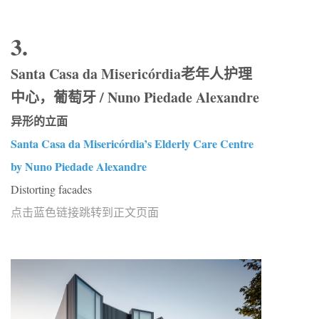
3.
Santa Casa da Misericórdia老年人护理
中心，葡萄牙 / Nuno Piedade Alexandre
异形的立面
Santa Casa da Misericórdia’s Elderly Care Centre
by Nuno Piedade Alexandre
Distorting facades
点击蓝色链接跳转到正文页面