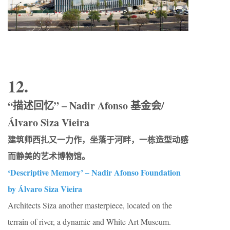
12.
“描述回忆” – Nadir Afonso 基金会/
Álvaro Siza Vieira
建筑师西扎又一力作，坐落于河畔，一栋造型动感
而静美的艺术博物馆。
‘Descriptive Memory’ – Nadir Afonso Foundation
by Álvaro Siza Vieira
Architects Siza another masterpiece, located on the
terrain of river, a dynamic and White Art Museum.