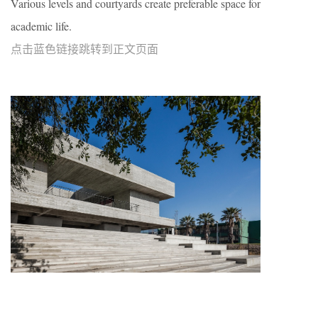
Various levels and courtyards create preferable space for
academic life.
点击蓝色链接跳转到正文页面