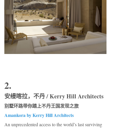
2.
安缦喀拉，不丹 / Kerry Hill Architects
别墅环路带你踏上不丹王国发现之旅
Amankora by Kerry Hill Architects
An unprecedented access to the world’s last surviving