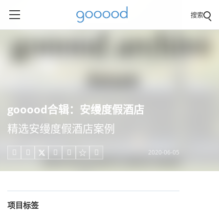
搜索
gooood合辑：安缦度假酒店
精选安缦度假酒店案例
2020-06-05





项目标签