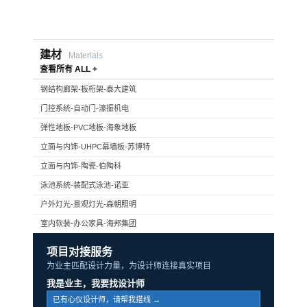
建材
Materials
查看所有 ALL +
钢结构廊架-板桁架-泰大建筑
门控系统-自动门-濠振机电
弹性地板-PVC地板-海象地板
立面与内饰-UHPC幕墙板-苏博特
立面与内饰-陶瓷-伯陶科
泳池系统-装配式泳池-诺亚
户外灯光-景观灯光-森朝照明
室内软装-办公家具-海邦集团
项目对接服务
为业主匹配设计力量，为设计师连接真实项目
我是业主，我要找设计师
已有心仪设计师，请帮我搭线 →