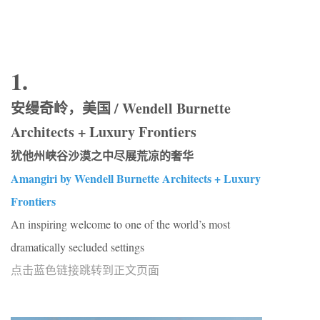
1.
安缦奇岭，美国 / Wendell Burnette
Architects + Luxury Frontiers
犹他州峡谷沙漠之中尽展荒凉的奢华
Amangiri by Wendell Burnette Architects + Luxury
Frontiers
An inspiring welcome to one of the world’s most
dramatically secluded settings
点击蓝色链接跳转到正文页面