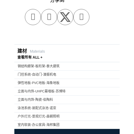
分享到



建材
Materials
查看所有 ALL +
钢结构廊架-板桁架-泰大建筑
门控系统-自动门-濠振机电
弹性地板-PVC地板-海象地板
立面与内饰-UHPC幕墙板-苏博特
立面与内饰-陶瓷-伯陶科
泳池系统-装配式泳池-诺亚
户外灯光-景观灯光-森朝照明
室内软装-办公家具-海邦集团