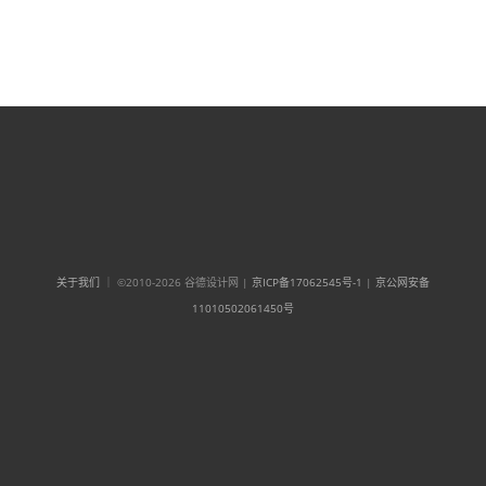
关于我们
｜ ©2010-2026 谷德设计网 |
京ICP备17062545号-1
|
京公网安备
11010502061450号