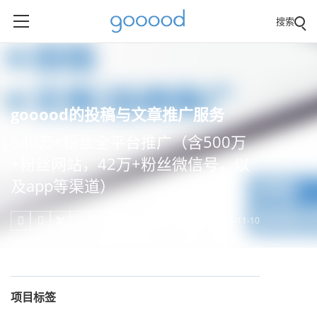
搜索
gooood的投稿与文章推广服务
540万+粉丝全平台推广（含500万
+粉丝网站，42万+粉丝微信号，以
及app等渠道）
2020-11-10





项目标签