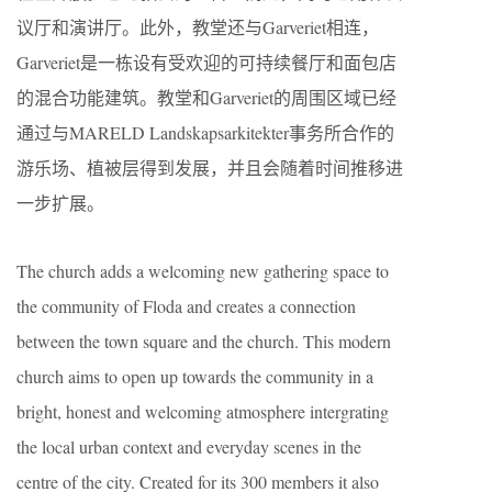
议厅和演讲厅。此外，教堂还与Garveriet相连，
Garveriet是一栋设有受欢迎的可持续餐厅和面包店
的混合功能建筑。教堂和Garveriet的周围区域已经
通过与MARELD Landskapsarkitekter事务所合作的
游乐场、植被层得到发展，并且会随着时间推移进
一步扩展。
The church adds a welcoming new gathering space to
the community of Floda and creates a connection
between the town square and the church. This modern
church aims to open up towards the community in a
bright, honest and welcoming atmosphere intergrating
the local urban context and everyday scenes in the
centre of the city. Created for its 300 members it also