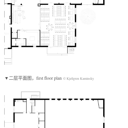
▼二层平面图，first floor plan
© Kjellgren Kaminsky