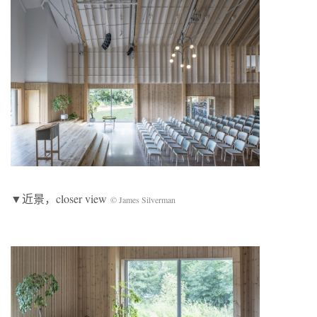
▼近景，closer view
© James Silverman