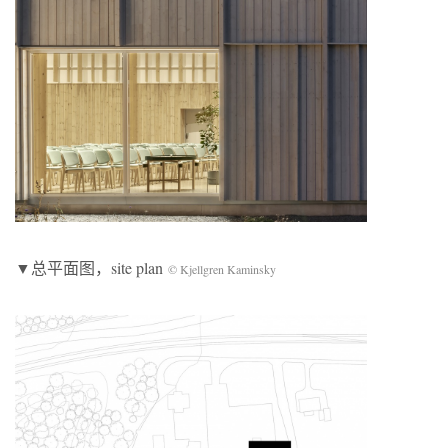
▼总平面图，site plan
© Kjellgren Kaminsky