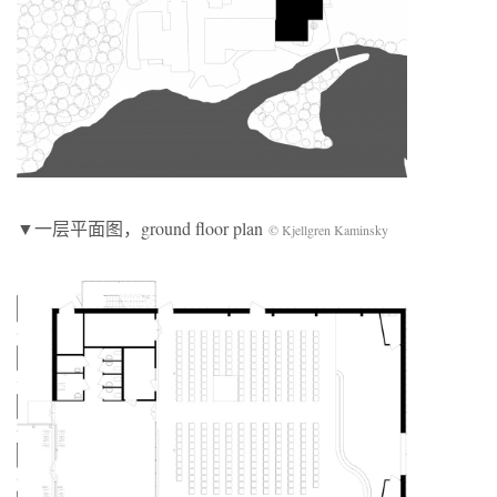
▼一层平面图，ground floor plan
© Kjellgren Kaminsky