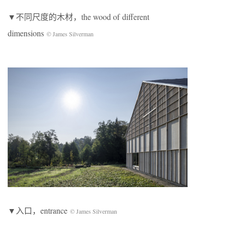
▼不同尺度的木材，the wood of different
dimensions
© James Silverman
▼入口，entrance
© James Silverman