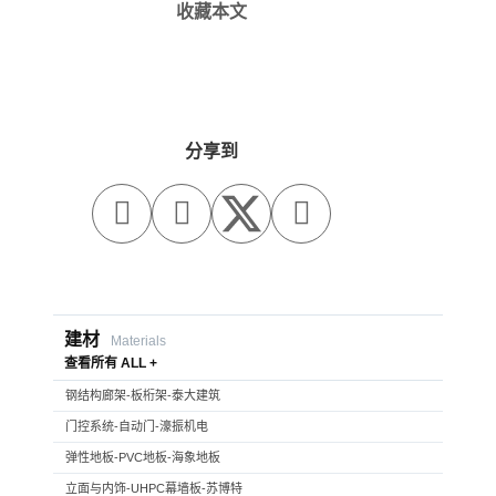
收藏本文
分享到



建材
Materials
查看所有 ALL +
钢结构廊架-板桁架-泰大建筑
门控系统-自动门-濠振机电
弹性地板-PVC地板-海象地板
立面与内饰-UHPC幕墙板-苏博特