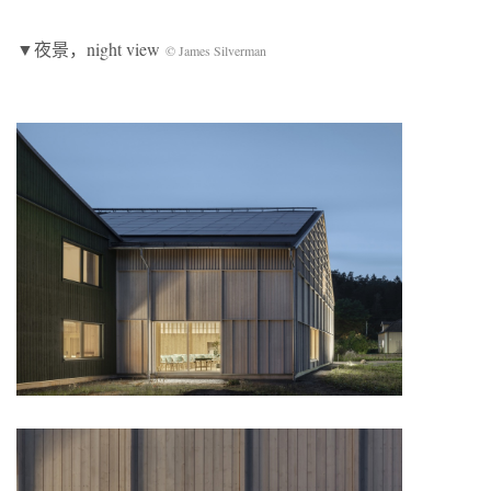
▼夜景，night view
© James Silverman