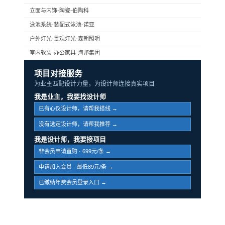
立面与内饰-陶瓷-伯陶科
泳池系统-装配式泳池-诺亚
户外灯光-景观灯光-森朝照明
室内软装-办公家具-海邦集团
项目对接服务
为业主匹配设计力量，为设计师连接真实项目
我是业主，我要找设计师
已有心仪设计师，请帮我搭线 →
没有选定设计师，请帮我推荐 →
我是设计师，我要接项目
非会员申请直购 · 699元/条 →
申请加入会员 · 最低89元/条 →
已缴纳年费会员登录入口 →