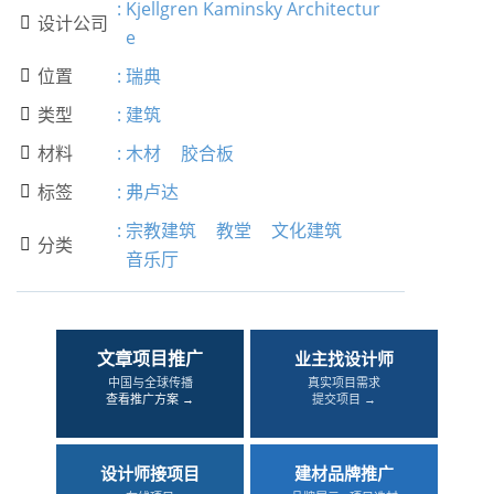
:
Kjellgren Kaminsky Architectur
设计公司

e
位置
:
瑞典

类型
:
建筑

材料
:
木材
胶合板

标签
:
弗卢达

:
宗教建筑
教堂
文化建筑
分类

音乐厅
文章项目推广
业主找设计师
中国与全球传播
真实项目需求
查看推广方案 →
提交项目 →
设计师接项目
建材品牌推广