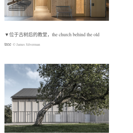
▼位于古树后的教堂，the church behind the old
tree
© James Silverman