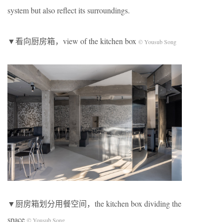
system but also reflect its surroundings.
▼看向厨房箱，view of the kitchen box
© Yousub Song
▼厨房箱划分用餐空间，the kitchen box dividing the
space
© Yousub Song