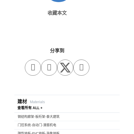
收藏本文
分享到



建材
Materials
查看所有 ALL +
钢结构廊架-板桁架-泰大建筑
门控系统-自动门-濠振机电
弹性地板-PVC地板-海象地板