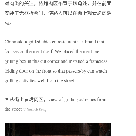
对肉类的关注，将烤肉区布置于切角处，并在前面
安装了无框折叠门，使路人可以在街上观看烤肉活
动。
Chinmok, a grilled chicken restaurant is a brand that
focuses on the meat itself. We placed the meat pre-
grilling box in this cut corner and installed a frameless
folding door on the front so that passers-by can watch
grilling activities well from the street.
▼从街上看烤肉区，view of grilling activities from
the street
© Yousub Song