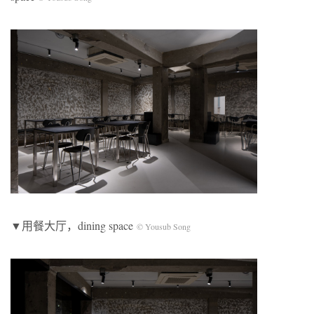
▼用餐大厅，dining space
© Yousub Song