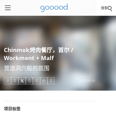
搜索
Chinmok烤肉餐厅，首尔 /
Workment + Malf
营造洞穴般的氛围
2022-10-10





项目标签