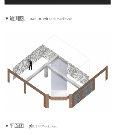
▼轴测图，axonometric
© Workment
▼平面图，plan
© Workment