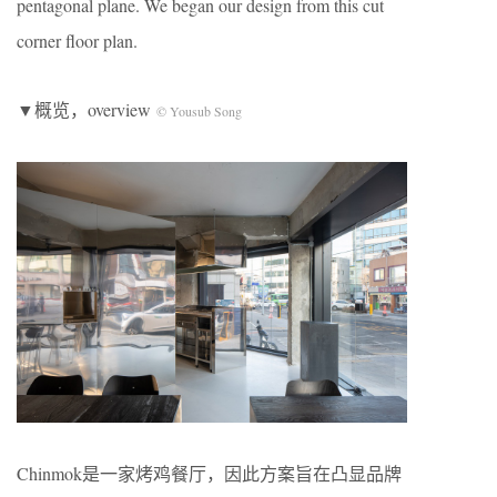
pentagonal plane. We began our design from this cut
corner floor plan.
▼概览，overview
© Yousub Song
Chinmok是一家烤鸡餐厅，因此方案旨在凸显品牌