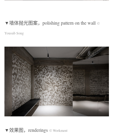
▼墙体抛光图案，polishing pattern on the wall
©
Yousub Song
▼效果图，renderings
© Workment