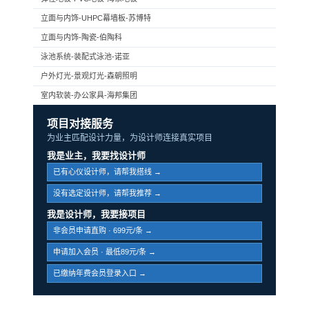
立面与内饰-UHPC幕墙板-苏博特
立面与内饰-陶瓷-伯陶科
泳池系统-装配式泳池-诺亚
户外灯光-景观灯光-森朝照明
室内软装-办公家具-海邦集团
项目对接服务
为业主匹配设计力量，为设计师连接真实项目
我是业主，我要找设计师
已有心仪设计师，请帮我搭线 →
没有选定设计师，请帮我推荐 →
我是设计师，我要接项目
非会员申请直购 · 699元/条 →
申请加入会员 · 最低89元/条 →
已缴纳年费会员登录入口 →