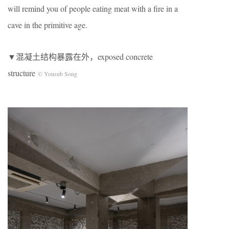
will remind you of people eating meat with a fire in a
cave in the primitive age.
▼混凝土结构暴露在外，exposed concrete
structure
© Yousub Song