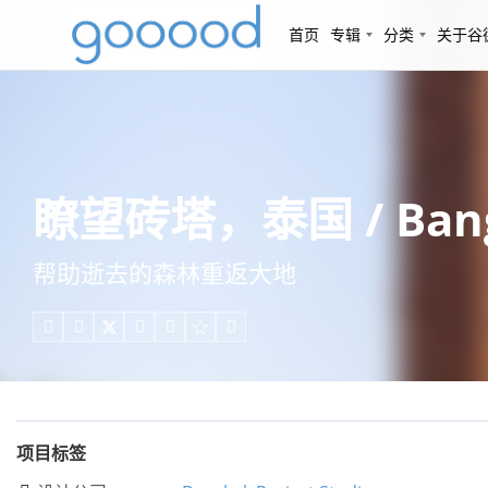
首页
专辑
分类
关于谷
瞭望砖塔，泰国 / Bangko
帮助逝去的森林重返大地





项目标签