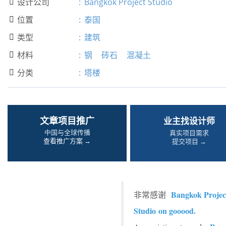
设计公司
:
Bangkok Project Studio

位置
:
泰国

类型
:
建筑

材料
:
钢
砖石
混凝土

分类
:
塔楼

文章项目推广
业主找设计师
中国与全球传播
真实项目需求
查看推广方案 →
提交项目 →
Bangkok Projec
非常感谢
Studio on gooood.