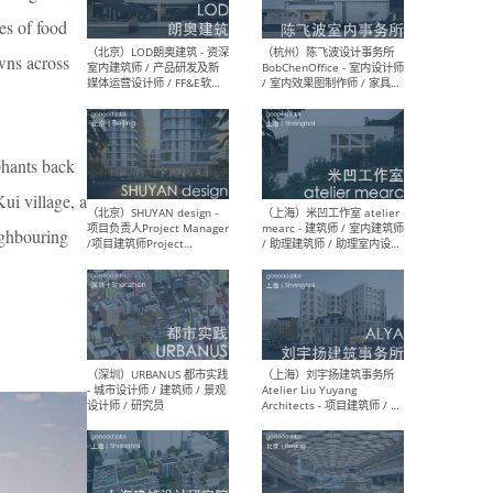
es of food
wns across
（大理）之间建筑
（西
ArCONNECT – 项目建筑师 /
研究
建筑师 / 助理建筑师 / 室内
主创
设计师 / 实习生
景观
施工
phants back
ui village, a
eighbouring
（深圳）TOMO東木筑造 -
（广
室内设计师 / 资深深化设计
所 
师 / AIGC内容编辑(室内设计
理设
方向) / 照明设计师 / 软装设
新媒
计师
生
（北京）LOD朗奥建筑 - 资深
（杭
室内建筑师 / 产品研发及新
Bob