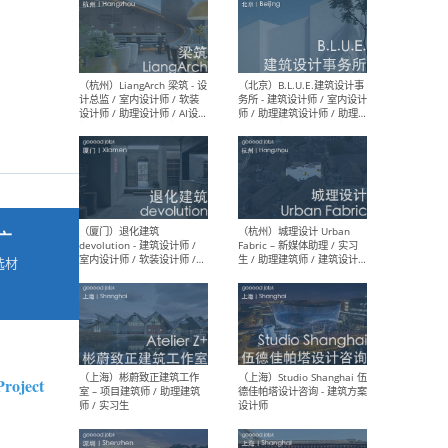
最新工作
按地区查看 ：
全部
|
北方
|
长江
|
华南
（杭州）LiangArch 梁筑 - 设
（北
计总监 / 室内设计师 / 软装
务所
设计师 / 助理设计师 / AI设计
师 
师 / 施工图深化设计师 / 品
室内
广
牌商务总助
选材
→
（厦门）退化建筑
（杭
devolution - 建筑设计师 /
Fab
室内设计师 / 软装设计师 /
生 
roject
项目统筹 / 合伙人助理
师