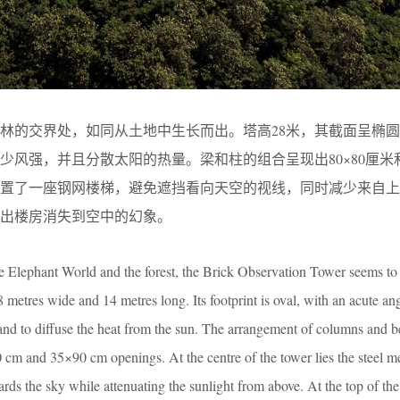
林的交界处，如同从土地中生长而出。塔高28米，其截面呈椭圆
少风强，并且分散太阳的热量。梁和柱的组合呈现出80×80厘米和3
置了一座钢网楼梯，避免遮挡看向天空的视线，同时减少来自上
出楼房消失到空中的幻象。
e Elephant World and the forest, the Brick Observation Tower seems to
 8 metres wide and 14 metres long. Its footprint is oval, with an acute an
 and to diffuse the heat from the sun. The arrangement of columns and b
0 cm and 35×90 cm openings. At the centre of the tower lies the steel me
ds the sky while attenuating the sunlight from above. At the top of the