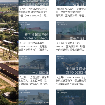
媒体运营设计师 / FF&E软装
/ 
设计师 / 深化设计师 / 实习
装设
生
（北京）SHUYAN design -
（上
项目负责人Project Manager
mea
/项目建筑师Project
/ 
Architect / 助理建筑师
师 
Assistant Architect / 创始
请）
人助理Founder's Assistant
/ 实习生Intern
（深圳）URBANUS 都市实践
（上
- 城市设计师 / 建筑师 / 景观
Atel
设计师 / 研究员
Arc
媒体
生（