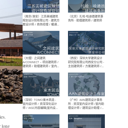
（杭州）GLA建筑设计 - 建筑
（南京
设计实习生 / 建筑设计师
社 
（应届）/ 建筑设计师（方案
执行
设计）/ 建筑设计师（施工
实习
图）/ 结构设计师 / 给排水设
计师
（上海）或者设计 OR
（上
Design - 室内主案设计师 /
室 -
室内设计师 / 施工图深化设
理建
计师 / 室内设计助理 / 新媒
实习
体运营
请）
（南京/淮安）江苏美城建筑
（北
规划设计院有限公司 - 建筑方
务所
案设计师 / 商务经理 / 暖通
ies.
设计师 / 造价工程师
r long