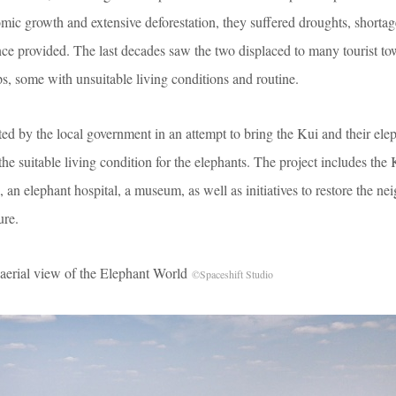
mic growth and extensive deforestation, they suffered droughts, shortag
once provided. The last decades saw the two displaced to many tourist to
s, some with unsuitable living conditions and routine.
ated by the local government in an attempt to bring the Kui and their ele
he suitable living condition for the elephants. The project includes the K
, an elephant hospital, a museum, as well as initiatives to restore the n
ure.
ew of the Elephant World
©Spaceshift Studio