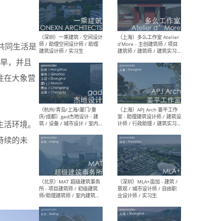
（上海）彬蔚致正建筑工作
（上海
室 – 项目建筑师 / 助理建筑
德佳
象共同生活是
师 / 实习生
设计
旱，并且
住在大象营
（深圳）一乘建筑 - 空间设计
（上
生活环境。
师 / 助理空间设计师 / 助理
d’M
建筑设计师 / 实习生
建筑
持续的未
生 
（杭州/青岛/上海/厦门/重
（上海
庆/成都）gad杰地设计 - 建
室 
筑 / 设备 / 城市设计 / 室内 /
计师