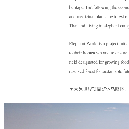
heritage. But following the econo
and medicinal plants the forest 
Thailand, living in elephant camp
Elephant World is a project initi
to their hometown and to ensure t
field designated for growing food
reserved forest for sustainable fut
▼大象世界项目整体鸟瞰图，aerial vi