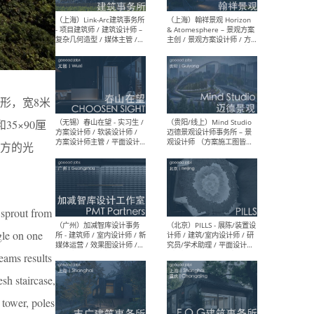
（上海）上海建筑设计研究
（北
院有限公司 沈钺建筑创作工
师（
作室（FREE STUDIO）- 助理
建筑
建筑师 / 驻场建筑师 / 实习
设计
生
实习
形，宽8米
5×90厘
（上海）雁飞建筑事务所
（上
方的光
Yanfei architects - 助理建
VIS
筑师 / 建筑实习生（长期有
室内
效）
软装
 sprout from
gle on one
eams results
（上海）十方圆国际 - 资深专
（上海
案负责人 / 主案设计师 / 设
建筑
sh staircase,
计师助理 / 软装设计师 / 软
/ 
装设计师助理
师 
 tower, poles