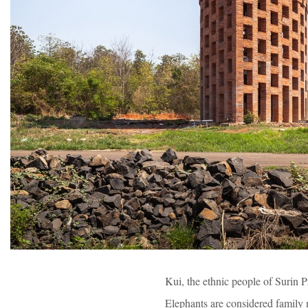
Kui, the ethnic people of Surin P
Elephants are considered family 