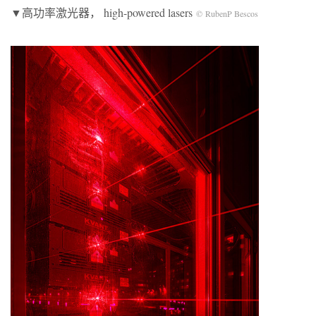
▼高功率激光器， high-powered lasers
© RubenP Bescos