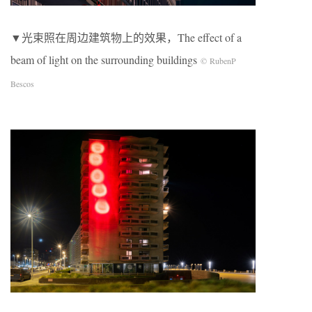
▼光束照在周边建筑物上的效果，The effect of a
beam of light on the surrounding buildings
© RubenP
Bescos