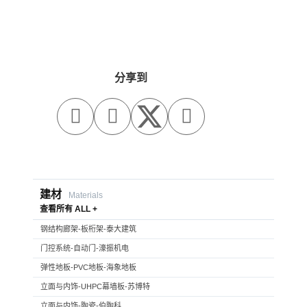
分享到



建材
Materials
查看所有 ALL +
钢结构廊架-板桁架-泰大建筑
门控系统-自动门-濠振机电
弹性地板-PVC地板-海象地板
立面与内饰-UHPC幕墙板-苏博特
立面与内饰-陶瓷-伯陶科