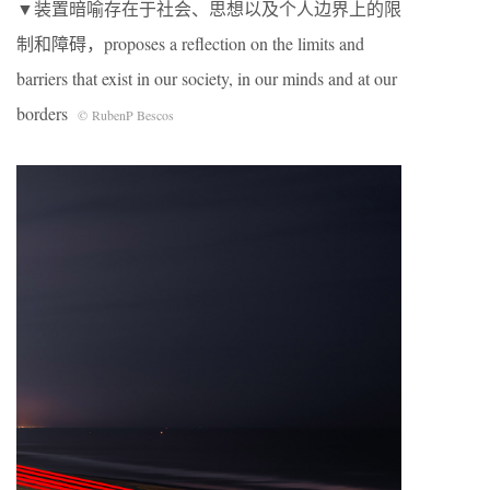
▼装置暗喻存在于社会、思想以及个人边界上的限
制和障碍，proposes a reﬂection on the limits and
barriers that exist in our society, in our minds and at our
borders
© RubenP Bescos