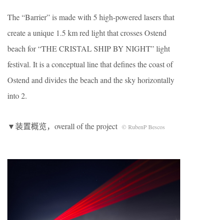
The “Barrier” is made with 5 high-powered lasers that
create a unique 1.5 km red light that crosses Ostend
beach for “THE CRISTAL SHIP BY NIGHT” light
festival. It is a conceptual line that deﬁnes the coast of
Ostend and divides the beach and the sky horizontally
into 2.
▼装置概览，overall of the project
© RubenP Bescos