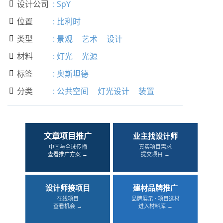
设计公司
:
SpY

位置
:
比利时

类型
:
景观
艺术
设计

材料
:
灯光
光源

标签
:
奥斯坦德

分类
:
公共空间
灯光设计
装置

文章项目推广
业主找设计师
中国与全球传播
真实项目需求
查看推广方案 →
提交项目 →
设计师接项目
建材品牌推广
在线项目
品牌展示 · 项目选材
查看机会 →
进入材料库 →