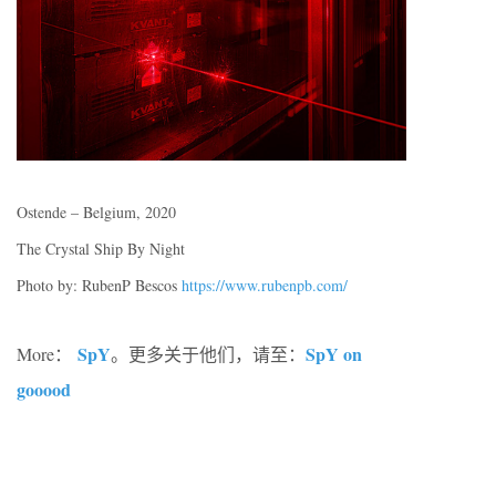
Ostende – Belgium, 2020
The Crystal Ship By Night
Photo by: RubenP Bescos
https://www.rubenpb.com/
SpY
SpY on
More：
。更多关于他们，请至：
gooood