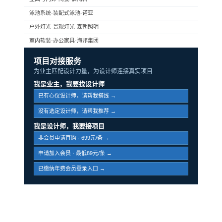
泳池系统-装配式泳池-诺亚
户外灯光-景观灯光-森朝照明
室内软装-办公家具-海邦集团
项目对接服务
为业主匹配设计力量，为设计师连接真实项目
我是业主，我要找设计师
已有心仪设计师，请帮我搭线 →
没有选定设计师，请帮我推荐 →
我是设计师，我要接项目
非会员申请直购 · 699元/条 →
申请加入会员 · 最低89元/条 →
已缴纳年费会员登录入口 →