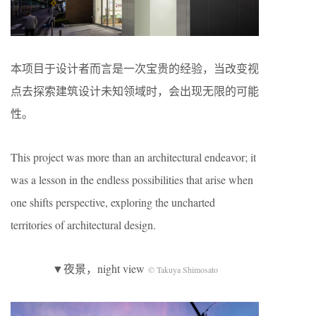
本项目于设计者而言是一次宝贵的经验，当改变视
点去探索建筑设计未知领域时，会出现无限的可能
性。
This project was more than an architectural endeavor; it
was a lesson in the endless possibilities that arise when
one shifts perspective, exploring the uncharted
territories of architectural design.
▼夜景，night view
© Takuya Shimosato