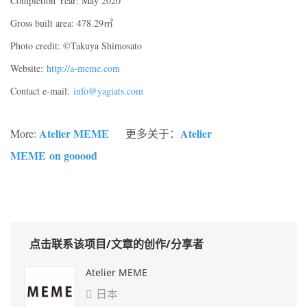
Completion Year: May 2020
Gross built area: 478.29㎡
Photo credit: ©Takuya Shimosato
Website:
http://a-meme.com
Contact e-mail:
info@yagiats.com
Atelier MEME
Atelier
More:
更多关于：
MEME
on gooood
点击联系该项目/文章的创作/分享者
Atelier MEME
日本
