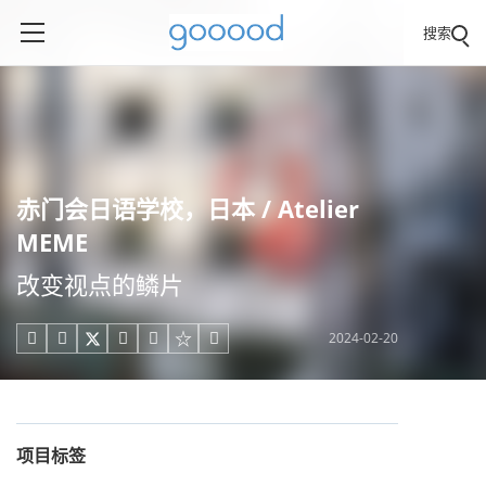
搜索
赤门会日语学校，日本 / Atelier
MEME
改变视点的鳞片
2024-02-20





项目标签