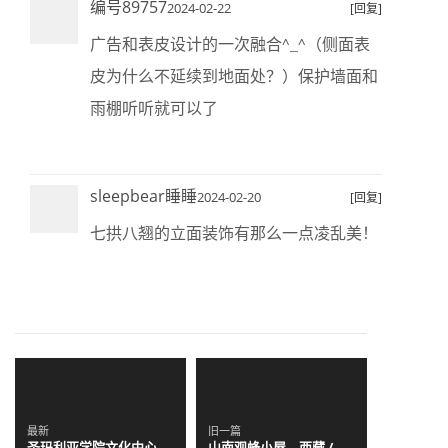
编号89757
2024-02-22
[回复]
广告和表皮设计的一次融合^_^（侧面表
皮为什么不延续到地面处？）保护墙面和
雨棚听听就可以了
sleepbear睡睡
2024-02-20
[回复]
七拱八翘的立面装饰有那么一点凌乱美！
最新
旧一篇
圣玛利亚学院文化中心，
山南观蜂小屋，西藏 /