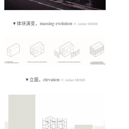
▼体块演变，massing evolution
© Atelier MEME
▼立面，elevation
© Atelier MEME