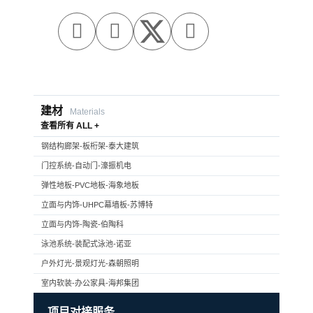



建材
Materials
查看所有 ALL +
钢结构廊架-板桁架-泰大建筑
门控系统-自动门-濠振机电
弹性地板-PVC地板-海象地板
立面与内饰-UHPC幕墙板-苏博特
立面与内饰-陶瓷-伯陶科
泳池系统-装配式泳池-诺亚
户外灯光-景观灯光-森朝照明
室内软装-办公家具-海邦集团
项目对接服务