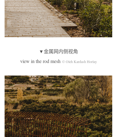
▼金属网内侧视角
view in the rod mesh
© Oleh Kardash Horlay