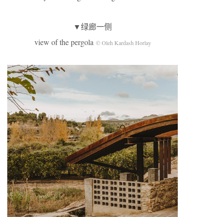
▼绿廊一侧
view of the pergola
© Oleh Kardash Horlay