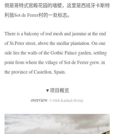
侧是哥特式宫殿花园的墙壁，这里是西班牙卡斯特
利翁Sot de Ferrer村的一处标志。
There is a balcony of rod mesh and jasmine at the end
of St.Peter street, above the medlar plantation. On one
side lies the walls of the Gothic Palace garden, settling
point from where the village of Sot de Ferrer grew, in
the province of Castellon, Spain.
▼项目概览
overview
© Oleh Kardash Horlay