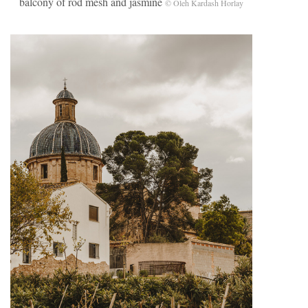
balcony of rod mesh and jasmine
© Oleh Kardash Horlay