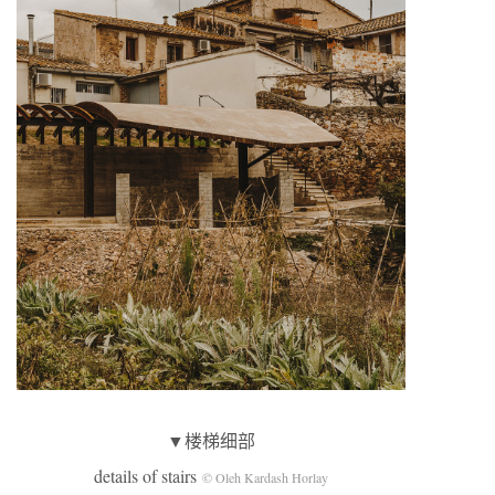
▼楼梯细部
details of stairs
© Oleh Kardash Horlay