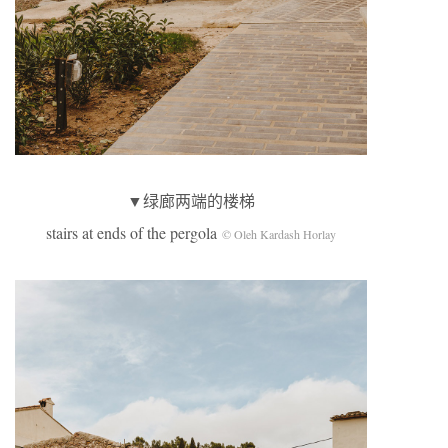
▼绿廊两端的楼梯
stairs at ends of the pergola
© Oleh Kardash Horlay