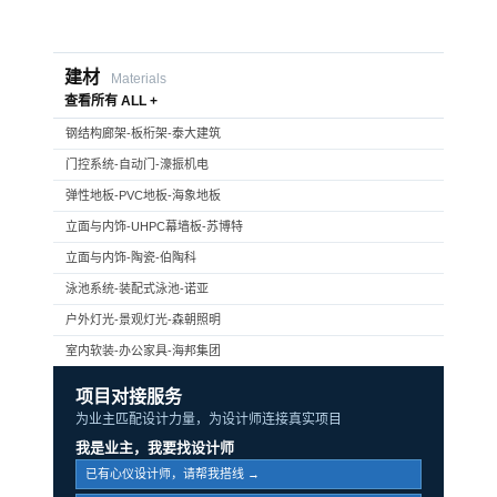
建材
Materials
查看所有 ALL +
钢结构廊架-板桁架-泰大建筑
门控系统-自动门-濠振机电
弹性地板-PVC地板-海象地板
立面与内饰-UHPC幕墙板-苏博特
立面与内饰-陶瓷-伯陶科
泳池系统-装配式泳池-诺亚
户外灯光-景观灯光-森朝照明
室内软装-办公家具-海邦集团
项目对接服务
为业主匹配设计力量，为设计师连接真实项目
我是业主，我要找设计师
已有心仪设计师，请帮我搭线 →