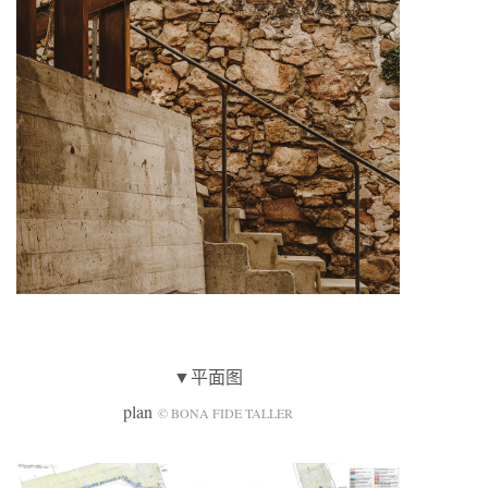
▼平面图
plan
© BONA FIDE TALLER