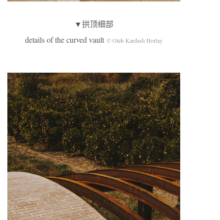
▼拱顶细部
details of the curved vault
© Oleh Kardash Horlay