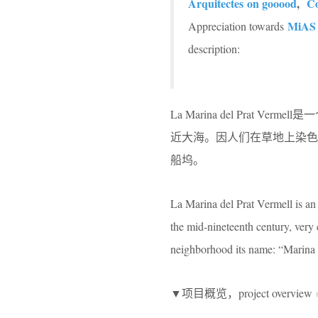
Arquitectes on gooood
,
Co
MiAS 
Appreciation towards
description:
La Marina del Prat
近大海。因人们在草地上染色和晾晒布
船坞。
La Marina del Prat Vermell is an 
the mid-nineteenth century, very
neighborhood its name: “Marina 
▼项目概览，project overview