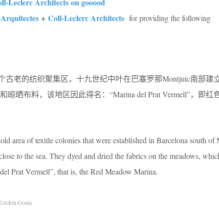
ll-Leclerc Architects on gooood
Arquitectes
+
Coll-Leclerc Architects
for providing the following
 Vermell是一个古老的纺织聚集区，十九世纪中叶在巴塞罗那Montjuic南
料，该地区因此得名：“Marina del Prat Vermell”，即
old area of textile colonies that were established in Barcelona south of 
 close to the sea. They dyed and dried the fabrics on the meadows, whic
del Prat Vermell”, that is, the Red Meadow Marina.
©Adrià Goula