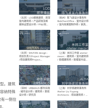
（南京/淮安）江苏美城建筑
（北
规划设计院有限公司 - 建筑方
务所
案设计师 / 商务经理 / 暖通
设计师 / 造价工程师
（大理）之间建筑
（西
ArCONNECT – 项目建筑师 /
研究
建筑师 / 助理建筑师 / 室内
主创
设计师 / 实习生
景观
施工
型。建筑
（深圳）TOMO東木筑造 -
（广
室内设计师 / 资深深化设计
所 
容纳特殊
师 / AIGC内容编辑(室内设计
理设
方向) / 照明设计师 / 软装设
新媒
致有一侧住
计师
生
照。