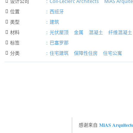
设计公司
:
Coll-Leclerc Architects
MiAS Arquite

位置
:
西班牙

类型
:
建筑

材料
:
光伏屋顶
金属
混凝土
纤维混凝土

标签
:
巴塞罗那

分类
:
住宅建筑
保障性住房
住宅公寓

MiAS Arquitect
感谢来自