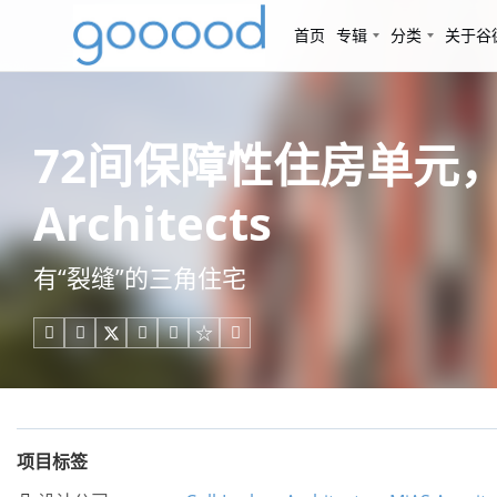
首页
专辑
分类
关于谷
72间保障性住房单元，巴塞罗那 
Architects
有“裂缝”的三角住宅





项目标签