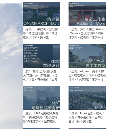
最新工作
按地区查看 ：
全部
|
北方
|
长江
|
华南
（上海）彬蔚致正建筑工作
（上海
室 – 项目建筑师 / 助理建筑
德佳
师 / 实习生
设计
（深圳）一乘建筑 - 空间设计
（上
师 / 助理空间设计师 / 助理
d’M
建筑设计师 / 实习生
建筑
生 