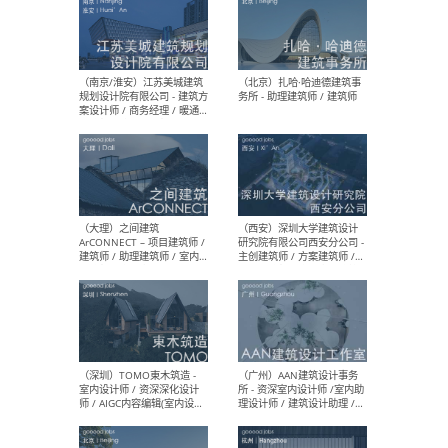
（杭州）GLA建筑设计 - 建筑
（南京
设计实习生 / 建筑设计师
社 
（应届）/ 建筑设计师（方案
执行
设计）/ 建筑设计师（施工
实习
图）/ 结构设计师 / 给排水设
计师
（上海）或者设计 OR
（上
Design - 室内主案设计师 /
室 -
室内设计师 / 施工图深化设
理建
计师 / 室内设计助理 / 新媒
实习
体运营
请）