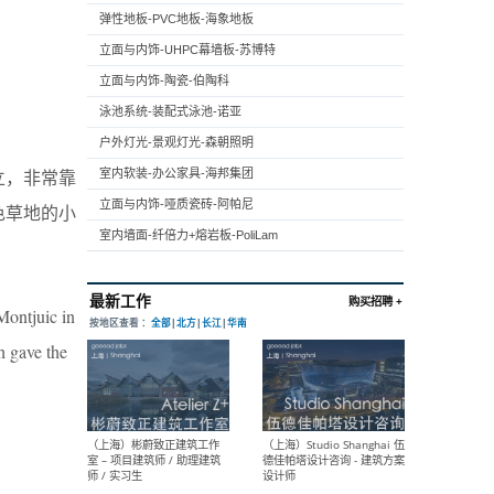
弹性地板-PVC地板-海象地板
立面与内饰-UHPC幕墙板-苏博特
立面与内饰-陶瓷-伯陶科
泳池系统-装配式泳池-诺亚
户外灯光-景观灯光-森朝照明
部建立，非常靠
室内软装-办公家具-海邦集团
立面与内饰-哑质瓷砖-阿帕尼
红色草地的小
室内墙面-纤倍力+熔岩板-PoliLam
Montjuic in
h gave the