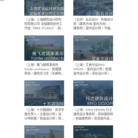
（北京）LOD朗奥建筑 - 资深
（杭
室内建筑师 / 产品研发及新
Bob
媒体运营设计师 / FF&E软装
/ 
设计师 / 深化设计师 / 实习
装设
生
（北京）SHUYAN design -
（上
项目负责人Project Manager
mea
/项目建筑师Project
/ 
Architect / 助理建筑师
师 
Assistant Architect / 创始
请）
人助理Founder's Assistant
/ 实习生Intern
（深圳）URBANUS 都市实践
（上
- 城市设计师 / 建筑师 / 景观
Atel
设计师 / 研究员
Arc