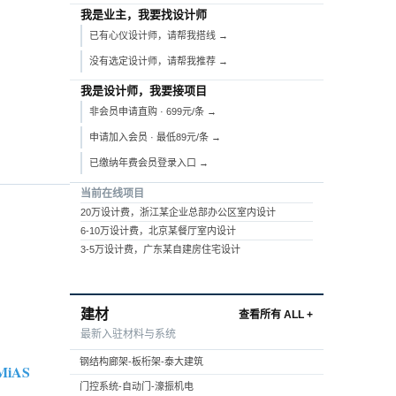
我是业主，我要找设计师
已有心仪设计师，请帮我搭线 →
没有选定设计师，请帮我推荐 →
我是设计师，我要接项目
非会员申请直购 · 699元/条 →
申请加入会员 · 最低89元/条 →
已缴纳年费会员登录入口 →
当前在线项目
20万设计费，浙江某企业总部办公区室内设计
6-10万设计费，北京某餐厅室内设计
3-5万设计费，广东某自建房住宅设计
建材
查看所有 ALL +
最新入驻材料与系统
钢结构廊架-板桁架-泰大建筑
MiAS
门控系统-自动门-濠振机电