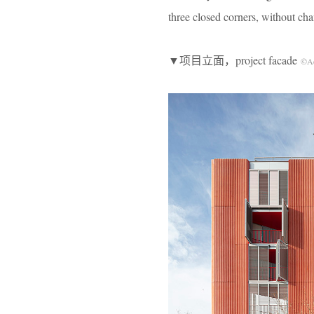
three closed corners, without cha
▼项目立面，project facade
©Ad