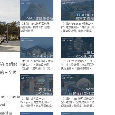
（杭州/青岛/上海/厦门/重
（上海
庆/成都）gad杰地设计 - 建
室 
筑 / 设备 / 城市设计 / 室内 /
计师
幕墙 / BIM / 成本 / 工程 / 运
生
营 / 品牌 / 观点views / 实习
等
（北京）MAT 超级建筑事务
（深圳
所 - 项目建筑师 / 初级建筑
景观
需要在其组织
师/助理建筑师 / 室内建筑师
业设
/ 实习生
的三个顶
 response: to
（北京）MAD建筑事务所 -
（上
ical
商务拓展 / 媒体专员/经理 /
群 
建筑设计师
/ 
tained as
师 