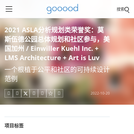
搜索
2021 ASLA分析规划类荣誉奖：莫
斯伍德公园总体规划和社区参与，美
国加州 / Einwiller Kuehl Inc. +
LMS Architecture + Art is Luv
一个根植于公平和社区的可持续设计
范例
2022-10-20





项目标签