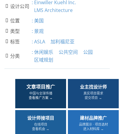
:
Einwiller Kuehl Inc.
设计公司

LMS Architecture
位置
:
美国

类型
:
景观

标签
:
ASLA
加利福尼亚

:
休闲娱乐
公共空间
公园
分类

区域规划
文章项目推广
业主找设计师
中国与全球传播
真实项目需求
查看推广方案 →
提交项目 →
设计师接项目
建材品牌推广
在线项目
品牌展示 · 项目选材
查看机会 →
进入材料库 →