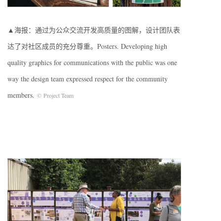
▲海报：通过为公众交流开发高质量的图解，设计团队表
达了对社区成员的充分尊重。Posters. Developing high
quality graphics for communications with the public was one
way the design team expressed respect for the community
members.
© Project Team