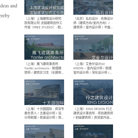
 ideas and
hereby
（北京）LOD朗奥建筑 - 资深
（杭
室内建筑师 / 产品研发及新
Bob
媒体运营设计师 / FF&E软装
/ 
设计师 / 深化设计师 / 实习
装设
生
（北京）SHUYAN design -
（上
项目负责人Project Manager
mea
/项目建筑师Project
/ 
Architect / 助理建筑师
师 
Assistant Architect / 创始
请）
人助理Founder's Assistant
/ 实习生Intern
（深圳）URBANUS 都市实践
（上
- 城市设计师 / 建筑师 / 景观
Atel
设计师 / 研究员
Arc