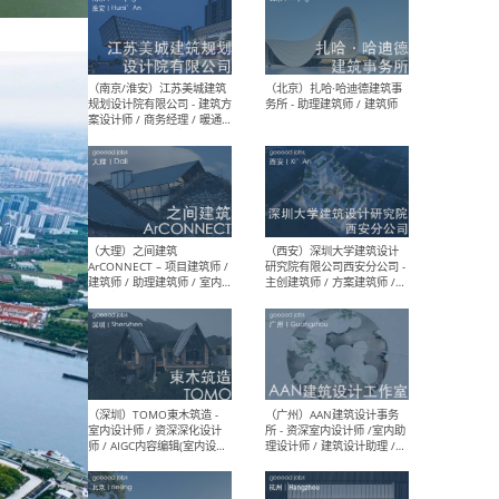
（杭州）GLA建筑设计 - 建筑
（南京
设计实习生 / 建筑设计师
社 
（应届）/ 建筑设计师（方案
执行
设计）/ 建筑设计师（施工
实习
图）/ 结构设计师 / 给排水设
计师
（上海）或者设计 OR
（上
Design - 室内主案设计师 /
室 -
室内设计师 / 施工图深化设
理建
计师 / 室内设计助理 / 新媒
实习
体运营
请）