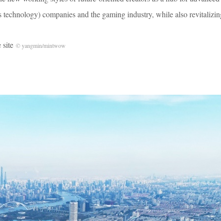
technology) companies and the gaming industry, while also revitalizing
site
© yangmin/mintwow