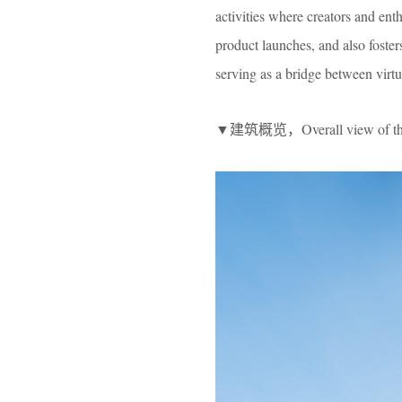
activities where creators and enth
product launches, and also foste
serving as a bridge between virtu
▼建筑概览，Overall view of the