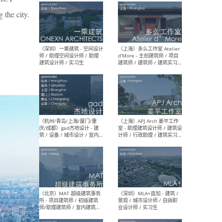
最新工作
 the city.
按地区查看 ：
全部
|
北方
|
长江
|
华南
（上海）彬蔚致正建筑工作
（上海
室 – 项目建筑师 / 助理建筑
德佳
师 / 实习生
设计
（深圳）一乘建筑 - 空间设计
（上
师 / 助理空间设计师 / 助理
d’M
建筑设计师 / 实习生
建筑
生 