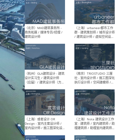
（杭州/青岛/上海/厦门/重
（上海
庆/成都）gad杰地设计 - 建
室 
筑 / 设备 / 城市设计 / 室内 /
计师
幕墙 / BIM / 成本 / 工程 / 运
生
营 / 品牌 / 观点views / 实习
等
（北京）MAT 超级建筑事务
（深圳
所 - 项目建筑师 / 初级建筑
景观
师/助理建筑师 / 室内建筑师
业设
/ 实习生
（北京）MAD建筑事务所 -
（上
商务拓展 / 媒体专员/经理 /
群 
建筑设计师
/ 
师 