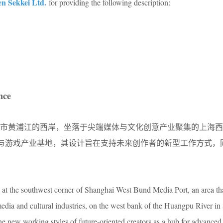
n Sekkei Ltd.
for providing the following description:
nce
市黄浦江的西岸，坐落于尖端媒体与文化创意产业聚集的上海西
业与游戏产业基地，
其设计旨在支持未来创作者的新型工作方式，
ed at the southwest corner of Shanghai West Bund Media Port, an area th
media and cultural industries, on the west bank of the Huangpu River in
the new working styles of future-oriented creators as a hub for advance