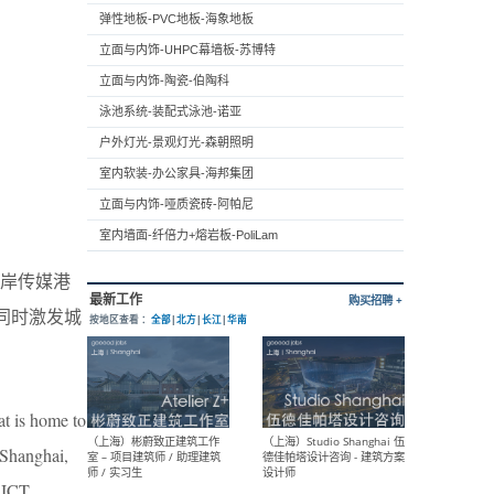
弹性地板-PVC地板-海象地板
立面与内饰-UHPC幕墙板-苏博特
立面与内饰-陶瓷-伯陶科
泳池系统-装配式泳池-诺亚
户外灯光-景观灯光-森朝照明
室内软装-办公家具-海邦集团
立面与内饰-哑质瓷砖-阿帕尼
室内墙面-纤倍力+熔岩板-PoliLam
岸传媒港
同时激发城
at is home to
 Shanghai,
d ICT