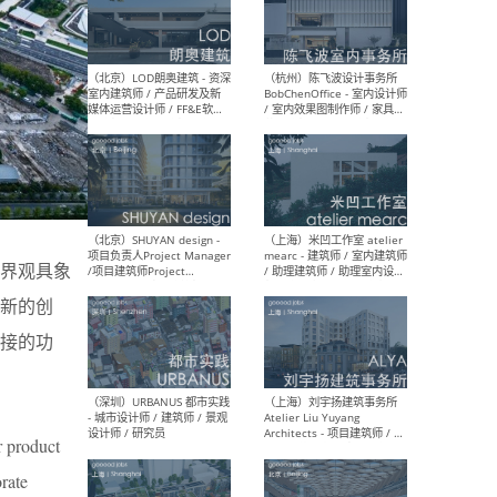
（南京/淮安）江苏美城建筑
（北
规划设计院有限公司 - 建筑方
务所
案设计师 / 商务经理 / 暖通
设计师 / 造价工程师
（大理）之间建筑
（西
ArCONNECT – 项目建筑师 /
研究
建筑师 / 助理建筑师 / 室内
主创
设计师 / 实习生
景观
界观具象
施工
新的创
接的功
（深圳）TOMO東木筑造 -
（广
室内设计师 / 资深深化设计
所 
师 / AIGC内容编辑(室内设计
理设
方向) / 照明设计师 / 软装设
新媒
r product
计师
生
rate