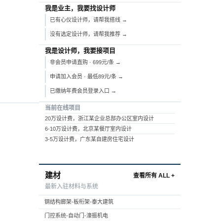
我是业主，我要找设计师
已有心仪设计师，请帮我搭线 →
没有选定设计师，请帮我推荐 →
我是设计师，我要接项目
非会员申请直购 · 699元/条 →
申请加入会员 · 最低89元/条 →
已缴纳年费会员登录入口 →
当前在线项目
20万设计费，浙江某企业总部办公区室内设计
6-10万设计费，北京某餐厅室内设计
3-5万设计费，广东某自建房住宅设计
建材
查看所有 ALL +
最新入驻材料与系统
钢结构廊架-板桁架-泰大建筑
门控系统-自动门-濠振机电