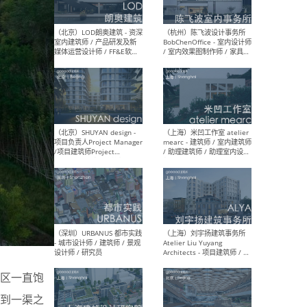
（大理）之间建筑
（西
ArCONNECT – 项目建筑师 /
研究
建筑师 / 助理建筑师 / 室内
主创
设计师 / 实习生
景观
施工
（深圳）TOMO東木筑造 -
（广
室内设计师 / 资深深化设计
所 
师 / AIGC内容编辑(室内设计
理设
方向) / 照明设计师 / 软装设
新媒
计师
生
区一直饱
（北京）LOD朗奥建筑 - 资深
（杭
到一渠之
室内建筑师 / 产品研发及新
Bob