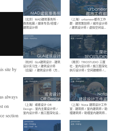
幕墙 / BIM / 成本 / 工程 / 运
生
营 / 品牌 / 观点views / 实习
等
（北京）MAT 超级建筑事务
（深圳
所 - 项目建筑师 / 初级建筑
景观
师/助理建筑师 / 室内建筑师
业设
/ 实习生
is site by
（北京）MAD建筑事务所 -
（上
商务拓展 / 媒体专员/经理 /
群 
建筑设计师
/ 
has always
师 
st on
ce section