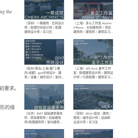
ing the
（上海）彬蔚致正建筑工作
（上海
室 – 项目建筑师 / 助理建筑
德佳
师 / 实习生
设计
（深圳）一乘建筑 - 空间设计
（上
师 / 助理空间设计师 / 助理
d’M
建筑设计师 / 实习生
建筑
生 
最初要求。
形的缘
（杭州/青岛/上海/厦门/重
（上海
庆/成都）gad杰地设计 - 建
室 
筑 / 设备 / 城市设计 / 室内 /
计师