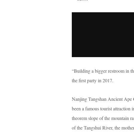
“Building a bigger restroom in thi
the first party in 2017.
Nanjing Tangshan Ancient Ape Ca
been a famous tourist attraction 
theorem slope of the mountain ra
of the Tangshui River, the mothe