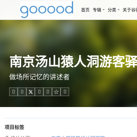
首页
专辑
分类
关于谷
南京汤山猿人洞游客驿站
做场所记忆的讲述者





项目标签