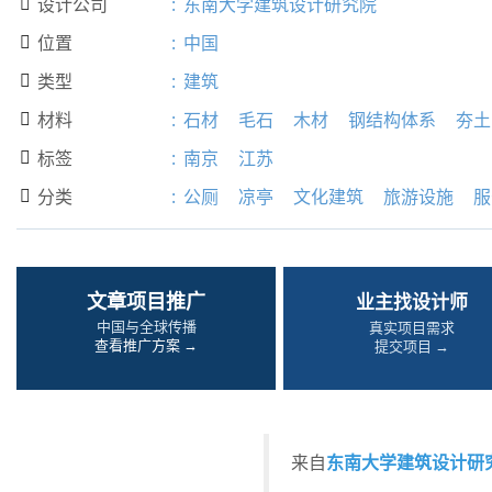
设计公司
:
东南大学建筑设计研究院

位置
:
中国

类型
:
建筑

材料
:
石材
毛石
木材
钢结构体系
夯土

标签
:
南京
江苏

分类
:
公厕
凉亭
文化建筑
旅游设施
服

文章项目推广
业主找设计师
中国与全球传播
真实项目需求
查看推广方案 →
提交项目 →
东南大学建筑设计研
来自