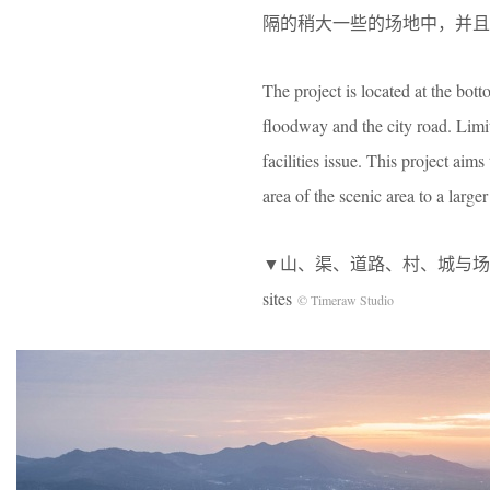
隔的稍大一些的场地中，并且
The project is located at the bot
floodway and the city road. Limi
facilities issue. This project ai
area of the scenic area to a larger
▼山、渠、道路、村、城与场地的关系，The rel
sites
© Timeraw Studio