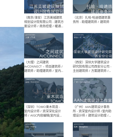
（杭州）GLA建筑设计 - 建筑
（南京
设计实习生 / 建筑设计师
社 
（应届）/ 建筑设计师（方案
执行
设计）/ 建筑设计师（施工
实习
图）/ 结构设计师 / 给排水设
计师
（上海）或者设计 OR
（上
Design - 室内主案设计师 /
室 -
室内设计师 / 施工图深化设
理建
计师 / 室内设计助理 / 新媒
实习
体运营
请）
（南京/淮安）江苏美城建筑
（北
规划设计院有限公司 - 建筑方
务所
案设计师 / 商务经理 / 暖通
设计师 / 造价工程师