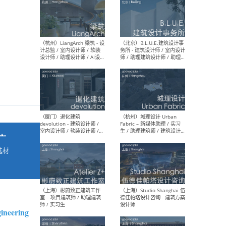
最新工作
按地区查看 ：
全部
|
北方
|
长江
|
华南
（杭州）LiangArch 梁筑 - 设
（北
计总监 / 室内设计师 / 软装
务所
设计师 / 助理设计师 / AI设计
师 
师 / 施工图深化设计师 / 品
室内
牌商务总助
广
选材
→
（厦门）退化建筑
（杭
devolution - 建筑设计师 /
Fab
室内设计师 / 软装设计师 /
生 
项目统筹 / 合伙人助理
师
ineering