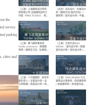
媒体运营设计师 / FF&E软装
/ 
设计师 / 深化设计师 / 实习
装设
生
een the
ted service
（北京）SHUYAN design -
（上
ginal parking
项目负责人Project Manager
mea
/项目建筑师Project
/ 
Architect / 助理建筑师
师 
Assistant Architect / 创始
请）
人助理Founder's Assistant
ities and
/ 实习生Intern
（深圳）URBANUS 都市实践
（上
- 城市设计师 / 建筑师 / 景观
Atel
设计师 / 研究员
Arc
媒体
生（