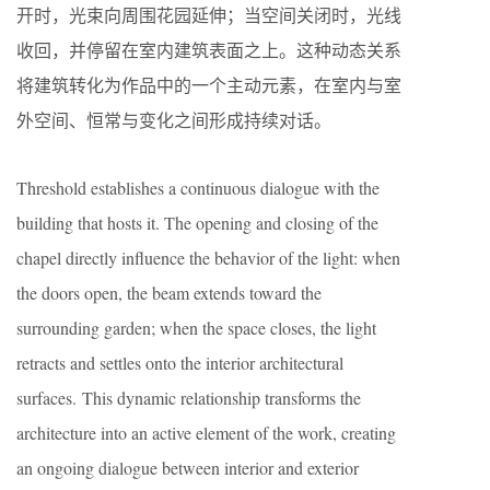
开时，光束向周围花园延伸；当空间关闭时，光线
收回，并停留在室内建筑表面之上。这种动态关系
将建筑转化为作品中的一个主动元素，在室内与室
外空间、恒常与变化之间形成持续对话。
Threshold establishes a continuous dialogue with the
building that hosts it. The opening and closing of the
chapel directly influence the behavior of the light: when
the doors open, the beam extends toward the
surrounding garden; when the space closes, the light
retracts and settles onto the interior architectural
surfaces. This dynamic relationship transforms the
architecture into an active element of the work, creating
an ongoing dialogue between interior and exterior