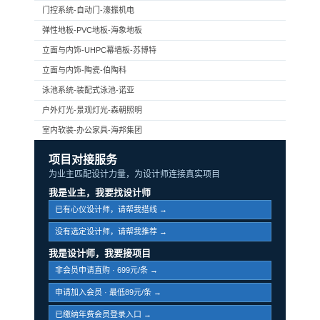
门控系统-自动门-濠振机电
弹性地板-PVC地板-海象地板
立面与内饰-UHPC幕墙板-苏博特
立面与内饰-陶瓷-伯陶科
泳池系统-装配式泳池-诺亚
户外灯光-景观灯光-森朝照明
室内软装-办公家具-海邦集团
项目对接服务
为业主匹配设计力量，为设计师连接真实项目
我是业主，我要找设计师
已有心仪设计师，请帮我搭线 →
没有选定设计师，请帮我推荐 →
我是设计师，我要接项目
非会员申请直购 · 699元/条 →
申请加入会员 · 最低89元/条 →
已缴纳年费会员登录入口 →