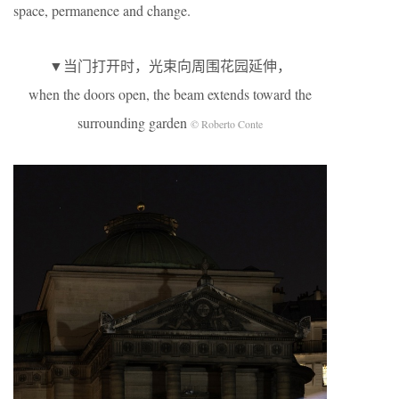
space, permanence and change.
▼当门打开时，光束向周围花园延伸，
when the doors open, the beam extends toward the
surrounding garden
© Roberto Conte