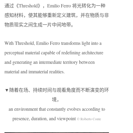
通过《Threshold》，Emilio Ferro 将光转化为一种
感知材料，使其能够重新定义建筑，并在物质与非
物质现实之间生成一片中间地带。
With Threshold, Emilio Ferro transforms light into a
perceptual material capable of redefining architecture
and generating an intermediate territory between
material and immaterial realities.
▼随着在场、持续时间与观看角度而不断演变的环
境，
an environment that constantly evolves according to
presence, duration, and viewpoint
© Roberto Conte