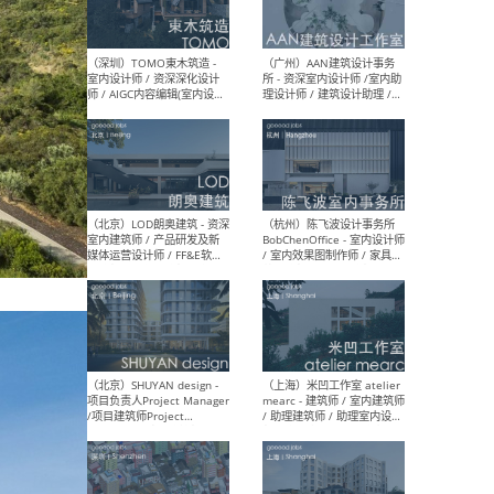
（南京/淮安）江苏美城建筑
（北
规划设计院有限公司 - 建筑方
务所
案设计师 / 商务经理 / 暖通
设计师 / 造价工程师
（大理）之间建筑
（西
ArCONNECT – 项目建筑师 /
研究
建筑师 / 助理建筑师 / 室内
主创
设计师 / 实习生
景观
施工
（深圳）TOMO東木筑造 -
（广
室内设计师 / 资深深化设计
所 
师 / AIGC内容编辑(室内设计
理设
方向) / 照明设计师 / 软装设
新媒
计师
生