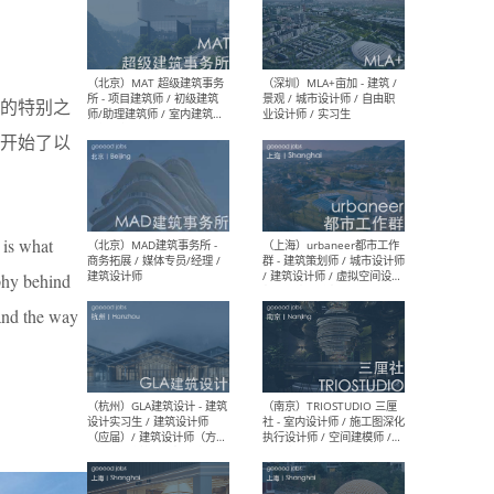
（杭州/青岛/上海/厦门/重
（上海
庆/成都）gad杰地设计 - 建
室 
的特别之
筑 / 设备 / 城市设计 / 室内 /
计师
幕墙 / BIM / 成本 / 工程 / 运
生
开始了以
营 / 品牌 / 观点views / 实习
等
s is what
（北京）MAT 超级建筑事务
（深圳
所 - 项目建筑师 / 初级建筑
景观
ophy behind
师/助理建筑师 / 室内建筑师
业设
/ 实习生
tand the way
（北京）MAD建筑事务所 -
（上
商务拓展 / 媒体专员/经理 /
群 
建筑设计师
/ 