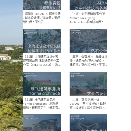
（北京）LOD朗奥建筑 - 资深
（杭
室内建筑师 / 产品研发及新
Bob
媒体运营设计师 / FF&E软装
/ 
设计师 / 深化设计师 / 实习
装设
生
（北京）SHUYAN design -
（上
项目负责人Project Manager
mea
/项目建筑师Project
/ 
Architect / 助理建筑师
师 
Assistant Architect / 创始
请）
人助理Founder's Assistant
/ 实习生Intern
（深圳）URBANUS 都市实践
（上
- 城市设计师 / 建筑师 / 景观
Atel