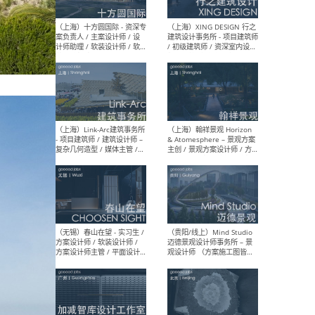
设计师 / 研究员
Arc
媒体
生（
（上海）上海建筑设计研究
（北
院有限公司 沈钺建筑创作工
师（
作室（FREE STUDIO）- 助理
建筑
建筑师 / 驻场建筑师 / 实习
设计
生
实习
（上海）雁飞建筑事务所
（上
Yanfei architects - 助理建
VIS
筑师 / 建筑实习生（长期有
室内
效）
软装