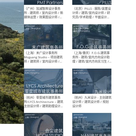
（上海）十方圆国际 - 资深专
（上海
案负责人 / 主案设计师 / 设
建筑
计师助理 / 软装设计师 / 软
/ 
装设计师助理
师 
（上海）Link-Arc建筑事务所
（上
- 项目建筑师 / 建筑设计师 –
& A
复杂几何造型 / 媒体主管 /
主创
学术研究专员 / 实习生计划
案深
软装
（方
（无锡）春山在望 - 实习生 /
（贵阳
方案设计师 / 软装设计师 /
迈德
方案设计师主管 / 平面设计
观设
师
可）