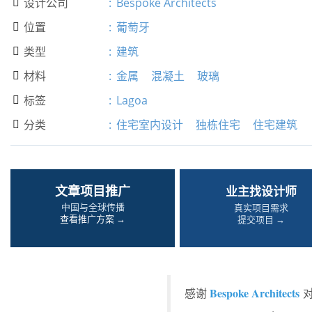
设计公司
:
Bespoke Architects

位置
:
葡萄牙

类型
:
建筑

材料
:
金属
混凝土
玻璃

标签
:
Lagoa

分类
:
住宅室内设计
独栋住宅
住宅建筑

文章项目推广
业主找设计师
中国与全球传播
真实项目需求
查看推广方案 →
提交项目 →
Bespoke Architects
感谢
对