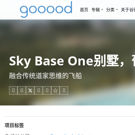
首页
专辑
分类
关于谷
Sky Base One别墅，葡
融合传统道家思维的飞船





项目标签