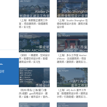
最新工作
按地区查看 ：
全部
|
北方
|
长江
|
华南
（上海）彬蔚致正建筑工作
（上海
室 – 项目建筑师 / 助理建筑
德佳
师 / 实习生
设计
广
选材
→
（深圳）一乘建筑 - 空间设计
（上
师 / 助理空间设计师 / 助理
d’M
建筑设计师 / 实习生
建筑
生 