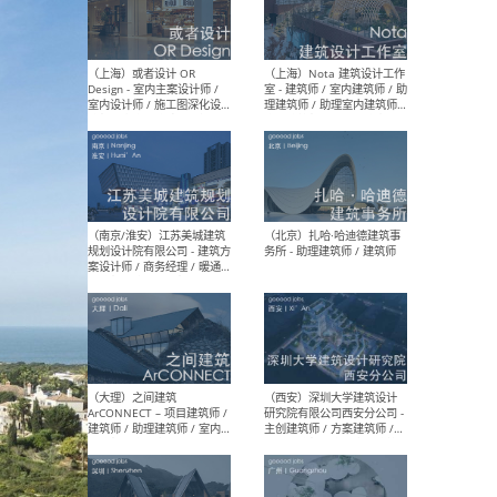
师 
（杭州）GLA建筑设计 - 建筑
（南京
设计实习生 / 建筑设计师
社 
（应届）/ 建筑设计师（方案
执行
设计）/ 建筑设计师（施工
实习
图）/ 结构设计师 / 给排水设
计师
（上海）或者设计 OR
（上
Design - 室内主案设计师 /
室 -
室内设计师 / 施工图深化设
理建
计师 / 室内设计助理 / 新媒
实习
体运营
请）