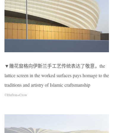
▼雕花窗格向伊斯兰手工艺传统表达了敬意，the
lattice screen in the worked surfaces pays homage to the
traditions and artistry of Islamic craftsmanship
©Hufton+Crow