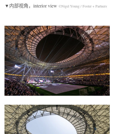
▼内部视角，interior view
©Nigel Young / Foster + Partners