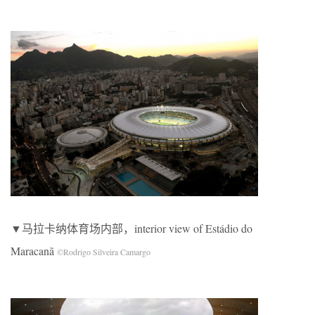
▼马拉卡纳体育场内部，interior view of Estádio do
Maracanã
©Rodrigo Silveira Camargo