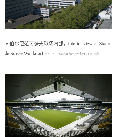
▼伯尔尼范可多夫球场内部，interior view of Stade
de Suisse Wankdorf
©M.A. – Selbst fotografiert / Hb-mfb