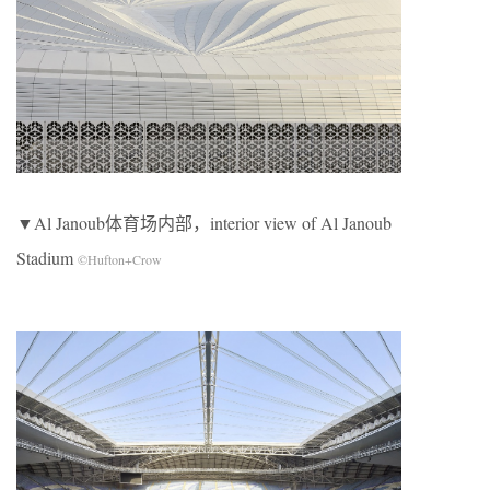
▼Al Janoub体育场内部，interior view of Al Janoub
Stadium
©Hufton+Crow