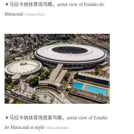
▼马拉卡纳体育场鸟瞰，aerial view of Estádio do
Maracanã
©Daniel Basil
▼马拉卡纳体育场夜景鸟瞰，aerial view of Estádio
do Maracanã at night
©Erica Ramalho