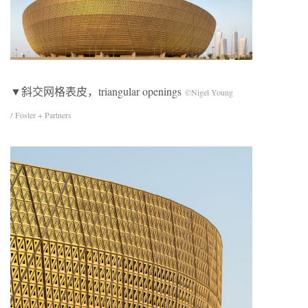
▼斜交网格表皮，triangular openings
©Nigel Young
/ Foster + Partners