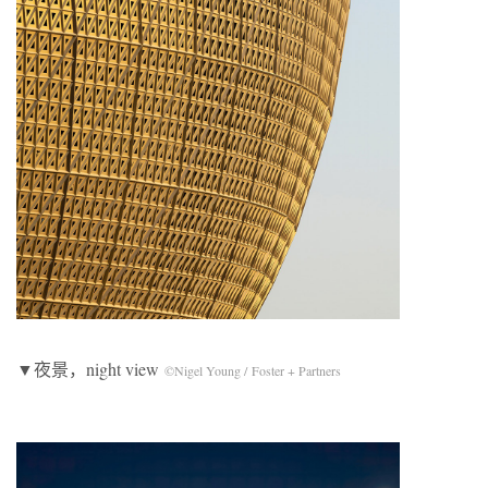
▼夜景，night view
©Nigel Young / Foster + Partners