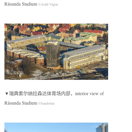
Råsunda Stadium
©Arild Vågen
▼瑞典索尔纳拉森达体育场内部，interior view of
Råsunda Stadium
©Sandstein