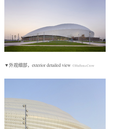
▼外观细部，exterior detailed view
©Hufton+Crow