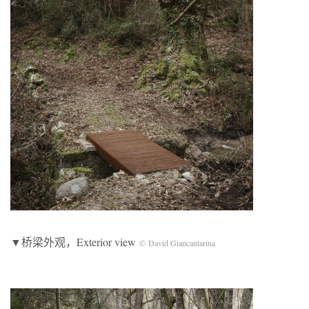
▼桥梁外观，Exterior view
© David Giancantarina