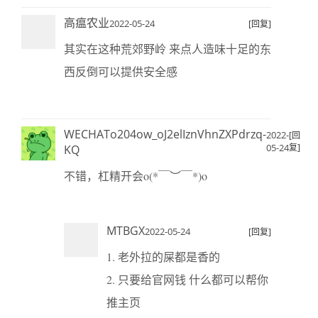
高瘟农业
2022-05-24
[回复]
其实在这种荒郊野岭 来点人造味十足的东
西反倒可以提供安全感
WECHATo204ow_oJ2elIznVhnZXPdrzq-
2022-
[回
05-24
复]
KQ
不错，杠精开会o(*￣︶￣*)o
MTBGX
2022-05-24
[回复]
1. 老外拉的屎都是香的
2. 只要给官网钱 什么都可以帮你
推主页