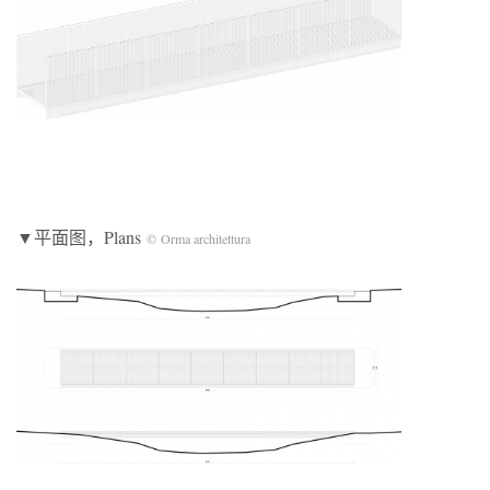
▼平面图，Plans
© Orma architettura