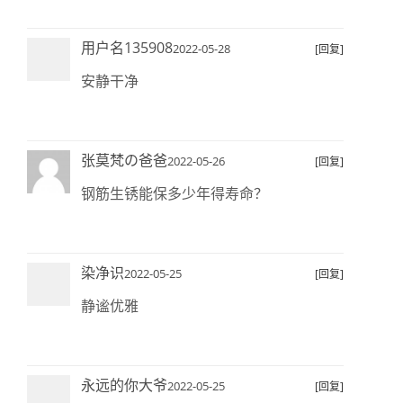
用户名135908
2022-05-28
[回复]
安静干净
张莫梵の爸爸
2022-05-26
[回复]
钢筋生锈能保多少年得寿命？
染净识
2022-05-25
[回复]
静谧优雅
永远的你大爷
2022-05-25
[回复]