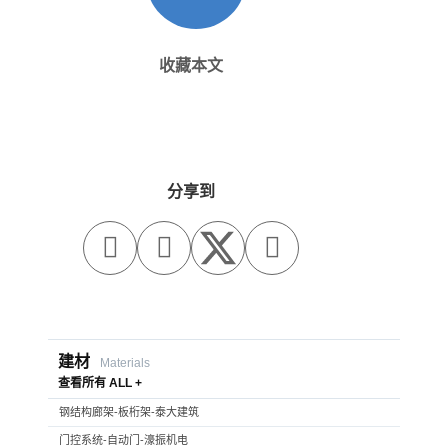
收藏本文
分享到



建材
Materials
查看所有 ALL +
钢结构廊架-板桁架-泰大建筑
门控系统-自动门-濠振机电