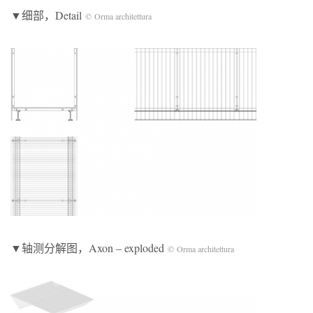
▼细部，Detail
© Orma architettura
▼轴测分解图，Axon – exploded
© Orma architettura