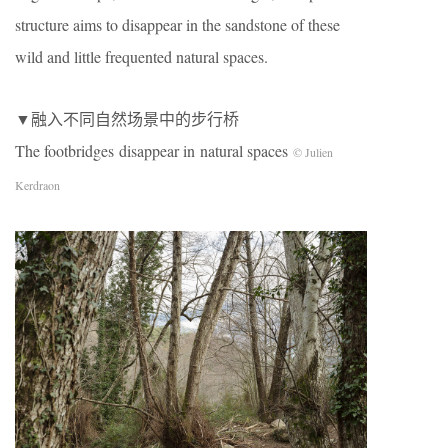
structure aims to disappear in the sandstone of these
wild and little frequented natural spaces.
▼融入不同自然场景中的步行桥
The footbridges disappear in natural spaces
© Julien
Kerdraon