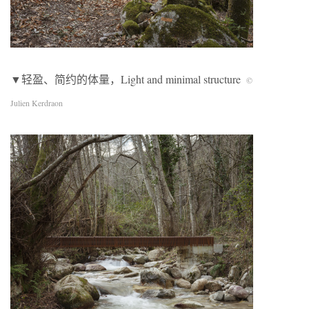
▼轻盈、简约的体量，Light and minimal structure
©
Julien Kerdraon