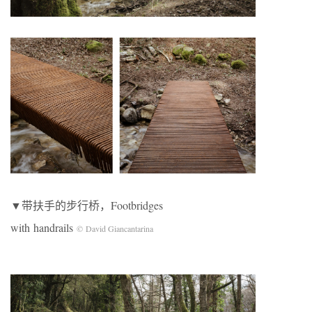
▼带扶手的步行桥，Footbridges
with
handrails
© David Giancantarina