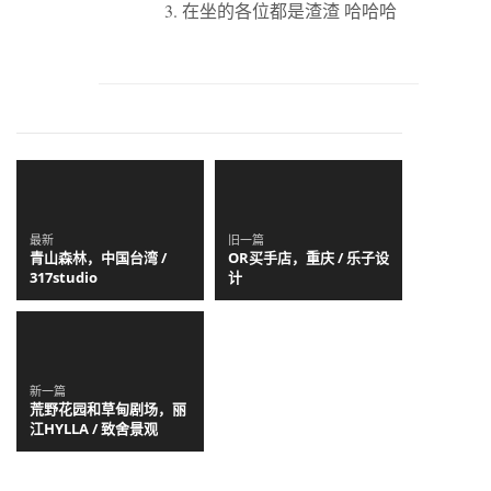
3. 在坐的各位都是渣渣 哈哈哈
最新
旧一篇
青山森林，中国台湾 /
OR买手店，重庆 / 乐子设
317studio
计
新一篇
荒野花园和草甸剧场，丽
江HYLLA / 致舍景观