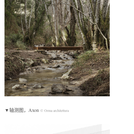
▼轴测图，Axon
© Orma architettura