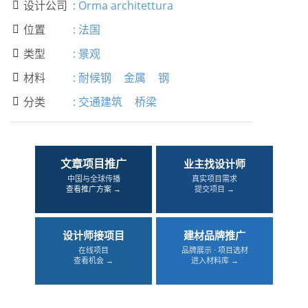
设计公司
:
Orma architettura

位置
:
法国

类型
:
景观

材料
:
耐候钢
金属
钢

分类
:
交通建筑
桥梁

文章项目推广
业主找设计师
中国与全球传播
真实项目需求
查看推广方案 →
提交项目 →
设计师接项目
建材品牌推广
在线项目
品牌展示 · 项目选材
查看机会 →
进入材料库 →