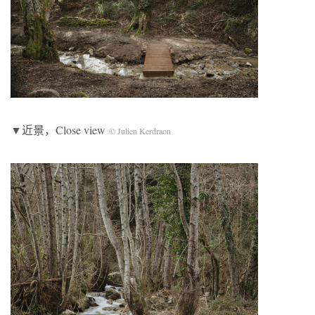
▼近景，Close view
© Julien Kerdraon