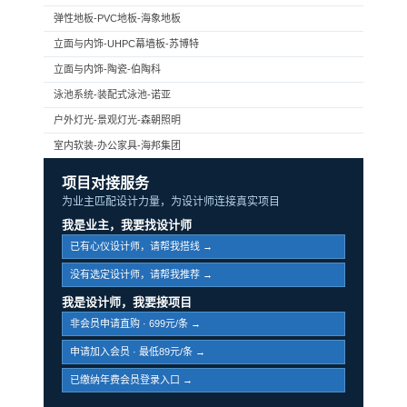
弹性地板-PVC地板-海象地板
立面与内饰-UHPC幕墙板-苏博特
立面与内饰-陶瓷-伯陶科
泳池系统-装配式泳池-诺亚
户外灯光-景观灯光-森朝照明
室内软装-办公家具-海邦集团
项目对接服务
为业主匹配设计力量，为设计师连接真实项目
我是业主，我要找设计师
已有心仪设计师，请帮我搭线 →
没有选定设计师，请帮我推荐 →
我是设计师，我要接项目
非会员申请直购 · 699元/条 →
申请加入会员 · 最低89元/条 →
已缴纳年费会员登录入口 →