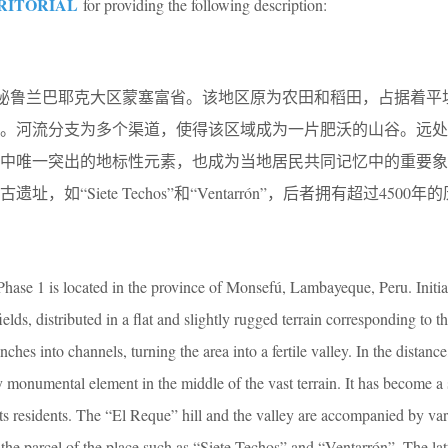
RITORIAL
for providing the following description:
公墓一期位于秘鲁兰巴耶克大区蒙塞富省。该地区原为农田和稻田，占据着
。河流分支为多个渠道，使得该区域成为一片肥沃的山谷。远处，
阔地貌中唯一突出的地标性元素，也成为当地居民共同记忆中的重要
如“Siete Techos”和“Ventarrón”，后者拥有超过4500
se 1 is located in the province of Monsefú, Lambayeque, Peru. Initial
lds, distributed in a flat and slightly rugged terrain corresponding to t
ches into channels, turning the area into a fertile valley. In the distance
y monumental element in the middle of the vast terrain. It has become a 
its residents. The “El Reque” hill and the valley are accompanied by va
the parcel of the place such as “Siete Techos” and “Ventarrón”. The latt