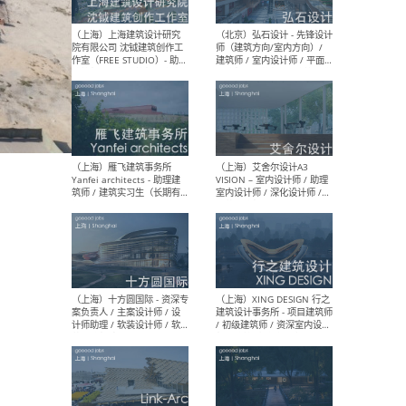
媒体运营设计师 / FF&E软装
/ 
设计师 / 深化设计师 / 实习
装设
生
（北京）SHUYAN design -
（上
项目负责人Project Manager
mea
/项目建筑师Project
/ 
Architect / 助理建筑师
师 
Assistant Architect / 创始
请）
人助理Founder's Assistant
/ 实习生Intern
（深圳）URBANUS 都市实践
（上
- 城市设计师 / 建筑师 / 景观
Atel
设计师 / 研究员
Arc
媒体
生（