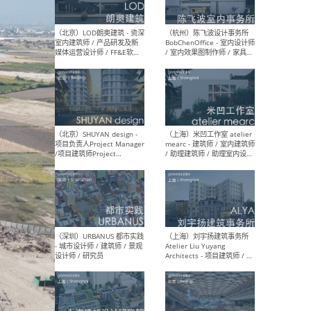
（大理）之间建筑
（西
ArCONNECT – 项目建筑师 /
研究
建筑师 / 助理建筑师 / 室内
主创
设计师 / 实习生
景观
施工
（深圳）TOMO東木筑造 -
（广
室内设计师 / 资深深化设计
所 
师 / AIGC内容编辑(室内设计
理设
方向) / 照明设计师 / 软装设
新媒
计师
生
（北京）LOD朗奥建筑 - 资深
（杭
室内建筑师 / 产品研发及新
Bob