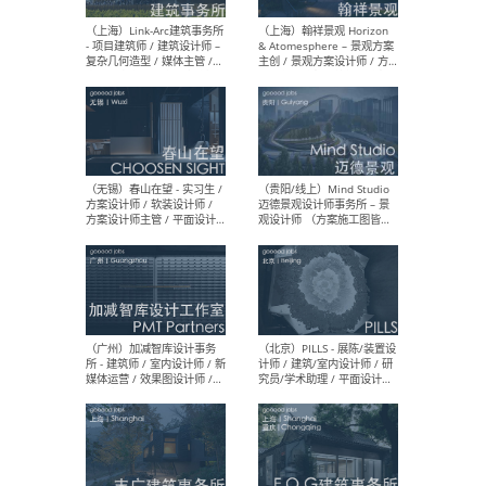
（上海）上海建筑设计研究
（北
院有限公司 沈钺建筑创作工
师（
作室（FREE STUDIO）- 助理
建筑
建筑师 / 驻场建筑师 / 实习
设计
生
实习
（上海）雁飞建筑事务所
（上
Yanfei architects - 助理建
VIS
筑师 / 建筑实习生（长期有
室内
效）
软装
（上海）十方圆国际 - 资深专
（上海
案负责人 / 主案设计师 / 设
建筑
计师助理 / 软装设计师 / 软
/ 
装设计师助理
师 