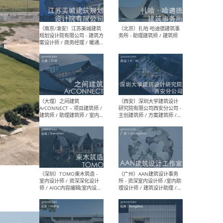
（杭州）GLA建筑设计 - 建筑
（南京
设计实习生 / 建筑设计师
社 
（应届）/ 建筑设计师（方案
执行
设计）/ 建筑设计师（施工
实习
图）/ 结构设计师 / 给排水设
计师
（上海）或者设计 OR
（上
Design - 室内主案设计师 /
室 -
室内设计师 / 施工图深化设
理建
计师 / 室内设计助理 / 新媒
实习
体运营
请）
（南京/淮安）江苏美城建筑
（北
规划设计院有限公司 - 建筑方
务所
案设计师 / 商务经理 / 暖通
设计师 / 造价工程师