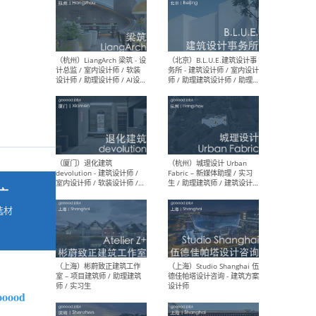
最新工作
按地区查看 ：
全部
|
北方
|
长江
|
华南
（杭州）LiangArch 梁筑 - 设
（北
计总监 / 室内设计师 / 软装
务所
设计师 / 助理设计师 / AI设计
师 
师 / 施工图深化设计师 / 品
室内
牌商务总助
广
选材
→
（厦门）退化建筑
（杭
devolution - 建筑设计师 /
Fab
室内设计师 / 软装设计师 /
生 
项目统筹 / 合伙人助理
师
oood