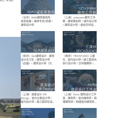
幕墙 / BIM / 成本 / 工程 / 运
生
营 / 品牌 / 观点views / 实习
等
（北京）MAT 超级建筑事务
（深圳
所 - 项目建筑师 / 初级建筑
景观
师/助理建筑师 / 室内建筑师
业设
/ 实习生
（北京）MAD建筑事务所 -
（上
商务拓展 / 媒体专员/经理 /
群 
建筑设计师
/ 
师 