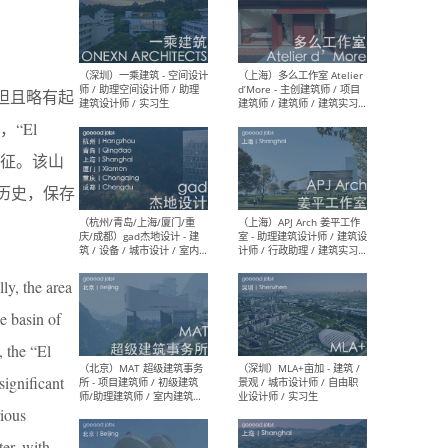
（上海）彬蔚致正建筑工作
（上海
室 – 项目建筑师 / 助理建筑
德佳
平坦且略有起
师 / 实习生
设计
“El
象征。该山
年的历史，保存
（深圳）一乘建筑 - 空间设计
（上
师 / 助理空间设计师 / 助理
d’M
建筑设计师 / 实习生
建筑
生 
ly, the area
he basin of
, the “El
significant
（杭州/青岛/上海/厦门/重
（上海
rious
庆/成都）gad杰地设计 - 建
室 
筑 / 设备 / 城市设计 / 室内 /
计师
er, with