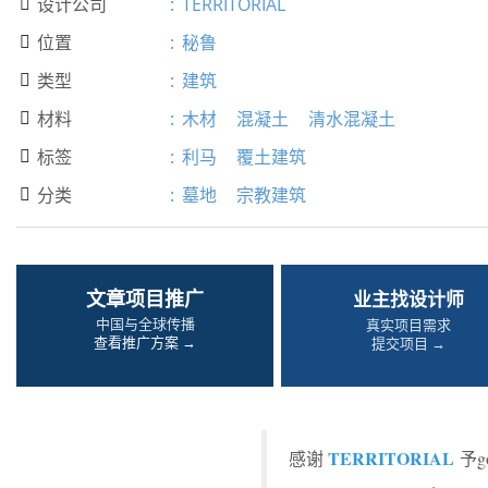
设计公司
:
TERRITORIAL

位置
:
秘鲁

类型
:
建筑

材料
:
木材
混凝土
清水混凝土

标签
:
利马
覆土建筑

分类
:
墓地
宗教建筑

文章项目推广
业主找设计师
中国与全球传播
真实项目需求
查看推广方案 →
提交项目 →
TERRITORIAL
感谢
予