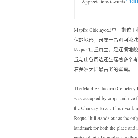
TER
Appreciations towards
Mapfre Chiclayo
伏的地形，隶属于昌凯河流域
Reque”山丘耸立，是辽
丘与山谷周边还坐落着多个考古遗址，
着美洲大陆最古老的壁画。
The Mapfre Chiclayo Cemetery Pha
was occupied by crops and rice fie
the Chancay River. This river bran
Reque” hill stands out as the onl
landmark for both the place and 
archaeological complexes within 