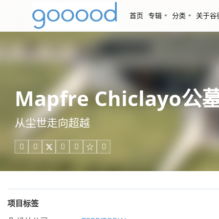
首页
专辑
分类
关于谷
Mapfre Chiclayo公
从尘世走向超越





项目标签