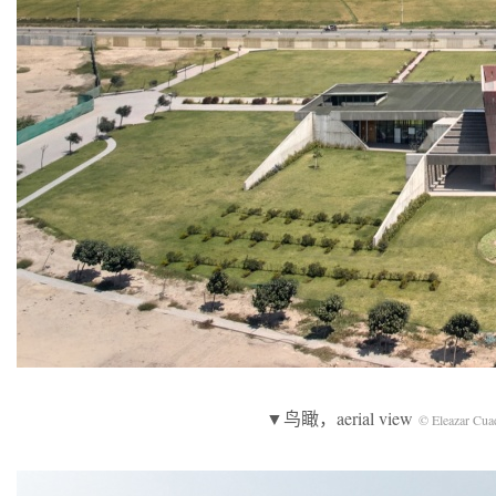
▼鸟瞰，aerial view
© Eleazar Cua