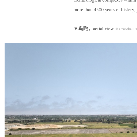
more than 4500 years of history, 
▼鸟瞰，aerial view
© Cristóbal P