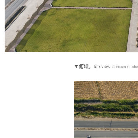
▼俯瞰，top view
© Eleazar Cuadro