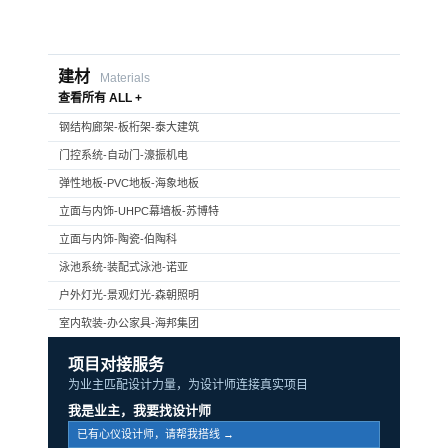
建材
Materials
查看所有 ALL +
钢结构廊架-板桁架-泰大建筑
门控系统-自动门-濠振机电
弹性地板-PVC地板-海象地板
立面与内饰-UHPC幕墙板-苏博特
立面与内饰-陶瓷-伯陶科
泳池系统-装配式泳池-诺亚
户外灯光-景观灯光-森朝照明
室内软装-办公家具-海邦集团
项目对接服务
为业主匹配设计力量，为设计师连接真实项目
我是业主，我要找设计师
已有心仪设计师，请帮我搭线 →