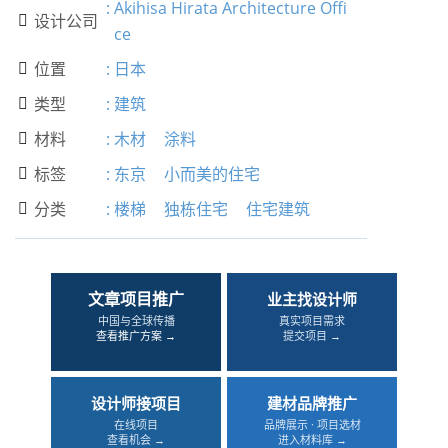
:
Akihisa Hirata Architecture Offi
设计公司

ce
位置
:
日本

类型
:
建筑

材料
:
木材
涂料

标签
:
东京
小而美的住宅

分类
:
楼梯
独栋住宅
住宅建筑

文章项目推广
业主找设计师
中国与全球传播
真实项目需求
查看推广方案 →
提交项目 →
设计师接项目
建材品牌推广
在线项目
品牌展示 · 项目选材
查看机会 →
进入材料库 →