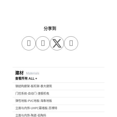
分享到



建材
Materials
查看所有 ALL +
钢结构廊架-板桁架-泰大建筑
门控系统-自动门-濠振机电
弹性地板-PVC地板-海象地板
立面与内饰-UHPC幕墙板-苏博特
立面与内饰-陶瓷-伯陶科