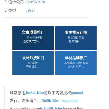
设计公司
:
JinSik Kim

类型
:
设计

文章项目推广
业主找设计师
中国与全球传播
真实项目需求
查看推广方案 →
提交项目 →
设计师接项目
建材品牌推广
在线项目
品牌展示 · 项目选材
查看机会 →
进入材料库 →
JinSik Kim
gooood
非常感谢
将以下内容授权
JinSik Kim on gooood
发行。更多请至：
JinSik Kim
Appreciation towards
for providing