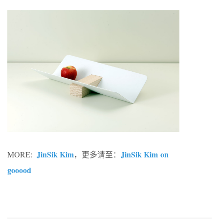
JinSik Kim
JinSik Kim on
MORE:
，更多请至：
gooood