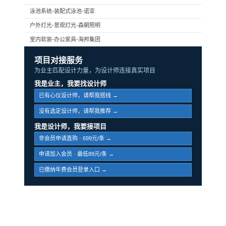
泳池系统-装配式泳池-诺亚
户外灯光-景观灯光-森朝照明
室内软装-办公家具-海邦集团
项目对接服务
为业主匹配设计力量，为设计师连接真实项目
我是业主，我要找设计师
已有心仪设计师，请帮我搭线 →
没有选定设计师，请帮我推荐 →
我是设计师，我要接项目
非会员申请直购 · 699元/条 →
申请加入会员 · 最低89元/条 →
已缴纳年费会员登录入口 →