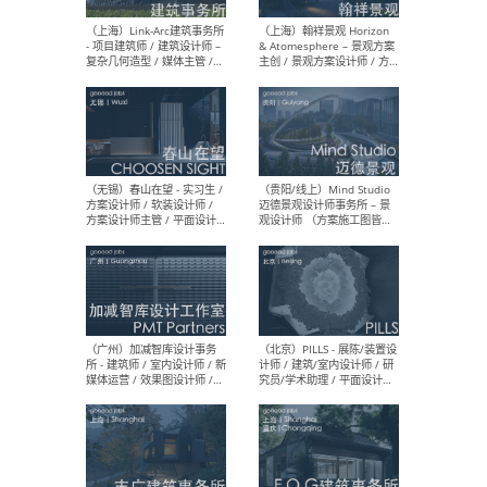
（上海）上海建筑设计研究
（北
院有限公司 沈钺建筑创作工
师（
作室（FREE STUDIO）- 助理
建筑
建筑师 / 驻场建筑师 / 实习
设计
生
实习
（上海）雁飞建筑事务所
（上
Yanfei architects - 助理建
VIS
筑师 / 建筑实习生（长期有
室内
效）
软装
（上海）十方圆国际 - 资深专
（上海
案负责人 / 主案设计师 / 设
建筑
计师助理 / 软装设计师 / 软
/ 
装设计师助理
师 