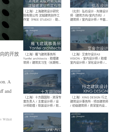
媒体运营设计师 / FF&E软装
/ 
设计师 / 深化设计师 / 实习
装设
生
（北京）SHUYAN design -
（上
项目负责人Project Manager
mea
/项目建筑师Project
/ 
向的开放
Architect / 助理建筑师
师 
Assistant Architect / 创始
请）
人助理Founder's Assistant
/ 实习生Intern
tion. A
aff and
（深圳）URBANUS 都市实践
（上
- 城市设计师 / 建筑师 / 景观
Atel
设计师 / 研究员
Arc
媒体
生（
 Willeit