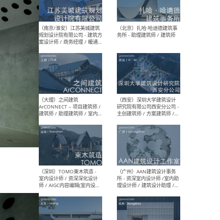
（杭州）GLA建筑设计 - 建筑
（南京
设计实习生 / 建筑设计师
社 
（应届）/ 建筑设计师（方案
执行
设计）/ 建筑设计师（施工
实习
图）/ 结构设计师 / 给排水设
计师
（上海）或者设计 OR
（上
Design - 室内主案设计师 /
室 -
室内设计师 / 施工图深化设
理建
计师 / 室内设计助理 / 新媒
实习
体运营
请）
（南京/淮安）江苏美城建筑
（北
规划设计院有限公司 - 建筑方
务所
案设计师 / 商务经理 / 暖通
设计师 / 造价工程师