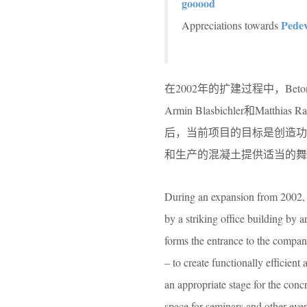
gooood
Pedev
Appreciations towards
在2002年的扩建过程中，Be
Armin Blasbichler和
后，当前项目的目标是创造
和生产的混凝土提供适当的舞
During an expansion from 2002,
by a striking office building by 
forms the entrance to the company
– to create functionally efficie
an appropriate stage for the con
space for seminars and other even