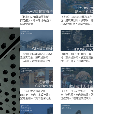
幕墙 / BIM / 成本 / 工程 / 运
生
营 / 品牌 / 观点views / 实习
等
（北京）MAT 超级建筑事务
（深圳
所 - 项目建筑师 / 初级建筑
景观
师/助理建筑师 / 室内建筑师
业设
/ 实习生
（北京）MAD建筑事务所 -
（上
商务拓展 / 媒体专员/经理 /
群 
建筑设计师
/ 
师 