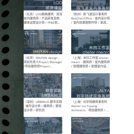
（大理）之间建筑
（西
ArCONNECT – 项目建筑师 /
研究
建筑师 / 助理建筑师 / 室内
主创
设计师 / 实习生
景观
施工
（深圳）TOMO東木筑造 -
（广
室内设计师 / 资深深化设计
所 
师 / AIGC内容编辑(室内设计
理设
方向) / 照明设计师 / 软装设
新媒
计师
生
（北京）LOD朗奥建筑 - 资深
（杭
室内建筑师 / 产品研发及新
Bob