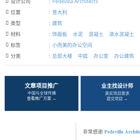
设计公司
:
Pedevilla Architects

位置
:
意大利

类型
:
建筑

材料
:
饰面板
水泥
混凝土
清水混凝土

标签
:
小而美的办公空间

分类
:
总部大楼
中庭
办公室
办公建筑

文章项目推广
业主找设计师
中国与全球传播
真实项目需求
查看推广方案 →
提交项目 →
Pedevilla Archite
非常感谢