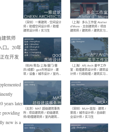
（上海）彬蔚致正建筑工作
（上海
室 – 项目建筑师 / 助理建筑
德佳
师 / 实习生
设计
由建筑师
的入口。20年
正在开发
（深圳）一乘建筑 - 空间设计
（上
师 / 助理空间设计师 / 助理
d’M
建筑设计师 / 实习生
建筑
生 
upplemented
inently
0 years later
e providing
（杭州/青岛/上海/厦门/重
（上海
lly new is a
庆/成都）gad杰地设计 - 建
室 
筑 / 设备 / 城市设计 / 室内 /
计师