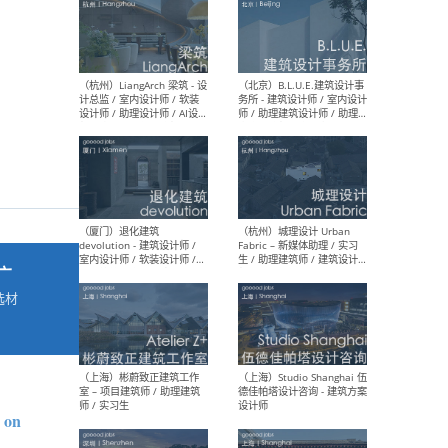
最新工作
按地区查看 ：
全部
|
北方
|
长江
|
华南
（杭州）LiangArch 梁筑 - 设
（北
计总监 / 室内设计师 / 软装
务所
设计师 / 助理设计师 / AI设计
师 
师 / 施工图深化设计师 / 品
室内
牌商务总助
广
选材
→
（厦门）退化建筑
（杭
devolution - 建筑设计师 /
Fab
室内设计师 / 软装设计师 /
生 
项目统筹 / 合伙人助理
师
s on