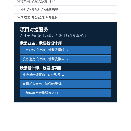
泳池系统-装配式泳池-诺亚
户外灯光-景观灯光-森朝照明
室内软装-办公家具-海邦集团
项目对接服务
为业主匹配设计力量，为设计师连接真实项目
我是业主，我要找设计师
已有心仪设计师，请帮我搭线 →
没有选定设计师，请帮我推荐 →
我是设计师，我要接项目
非会员申请直购 · 699元/条 →
申请加入会员 · 最低89元/条 →
已缴纳年费会员登录入口 →