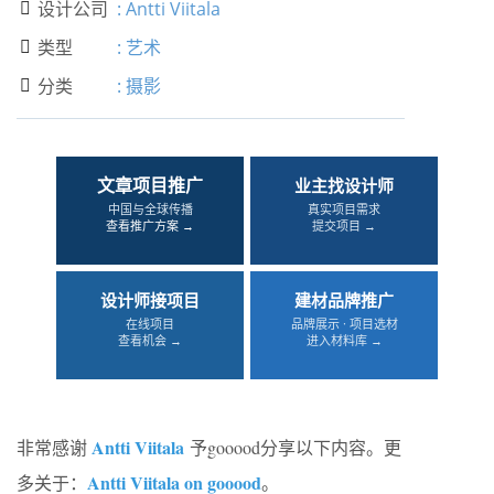
设计公司
:
Antti Viitala

类型
:
艺术

分类
:
摄影

文章项目推广
业主找设计师
中国与全球传播
真实项目需求
查看推广方案 →
提交项目 →
设计师接项目
建材品牌推广
在线项目
品牌展示 · 项目选材
查看机会 →
进入材料库 →
Antti Viitala
非常感谢
予gooood分享以下内容。更
Antti Viitala on gooood
多关于：
。