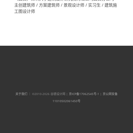
主创建筑师 / 方案建筑师 / 景观设计师 / 实习生 / 建筑施
工图设计师
关于我们
｜ ©2010-2026 谷德设计网 |
京ICP备17062545号-1
|
京公网安备
11010502061450号