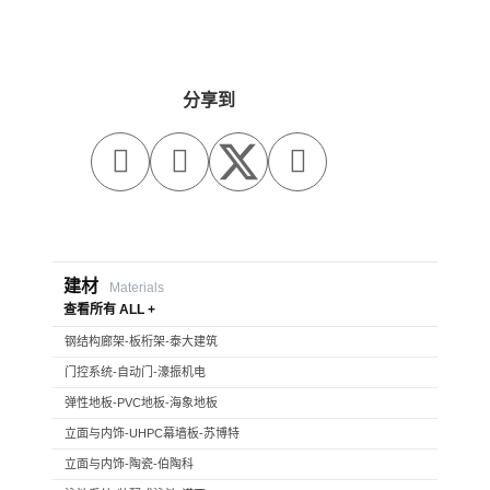
分享到



建材
Materials
查看所有 ALL +
钢结构廊架-板桁架-泰大建筑
门控系统-自动门-濠振机电
弹性地板-PVC地板-海象地板
立面与内饰-UHPC幕墙板-苏博特
立面与内饰-陶瓷-伯陶科