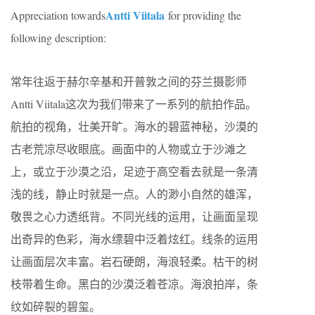
Antti Viitala
Appreciation towards
for providing the
following description:
常年往返于赫尔辛基和开普敦之间的芬兰摄影师
Antti Viitala这次为我们带来了一系列的航拍作品。
航拍的视角，壮美开旷。海水的碧蓝神秘，沙漠的
古老荒凉尽收眼底。画面中的人物或立于沙滩之
上，或立于沙漠之沿，足迹于高空看去就是一条清
浅的线，静止时就是一点。人的渺小自然的雄浑，
敬畏之心力透纸背。不同光线的运用，让画面呈现
出奇异的色彩，海水缥碧中泛着炫红。线条的运用
让画面层次丰富。岩石硬朗，海浪轻柔。枯干的树
枝带着生命。黑白的沙漠泛着苍凉。海浪拍岸，条
纹如碎裂的碧玺。