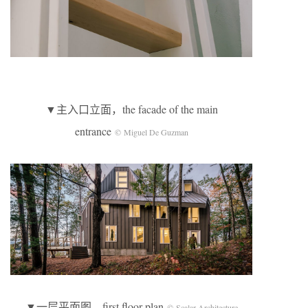
▼主入口立面，the facade of the main
entrance
© Miguel De Guzman
▼一层平面图，first floor plan
© Scalar Architecture