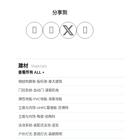
分享到



建材
Materials
查看所有 ALL +
钢结构廊架-板桁架-泰大建筑
门控系统-自动门-濠振机电
弹性地板-PVC地板-海象地板
立面与内饰-UHPC幕墙板-苏博特
立面与内饰-陶瓷-伯陶科
泳池系统-装配式泳池-诺亚
户外灯光-景观灯光-森朝照明