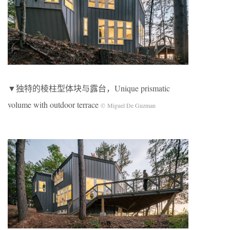
▼独特的棱柱型体块与露台，Unique prismatic
volume with outdoor terrace
© Miguel De Guzman