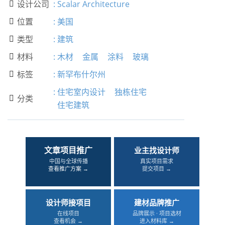
设计公司
:
Scalar Architecture

位置
:
美国

类型
:
建筑

材料
:
木材
金属
涂料
玻璃

标签
:
新罕布什尔州

:
住宅室内设计
独栋住宅
分类

住宅建筑
文章项目推广
业主找设计师
中国与全球传播
真实项目需求
查看推广方案 →
提交项目 →
设计师接项目
建材品牌推广
在线项目
品牌展示 · 项目选材
查看机会 →
进入材料库 →