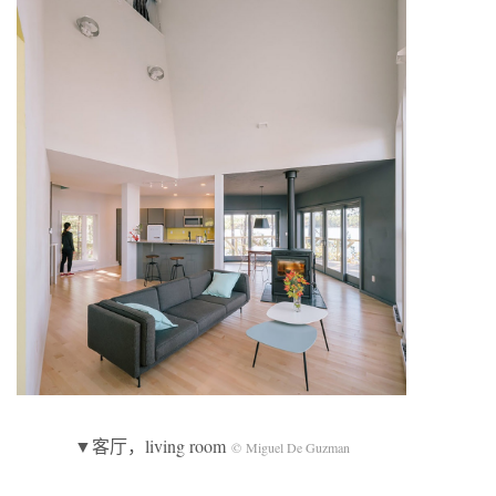
▼客厅，living room
© Miguel De Guzman