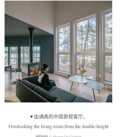
▼由通高的中庭俯视客厅，
Overlooking the living room from the double-height
atrium
© Miguel De Guzman