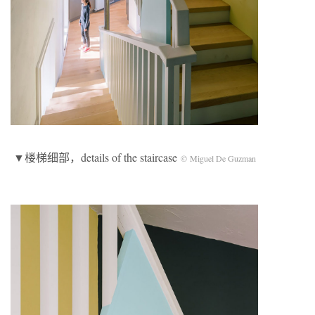
▼楼梯细部，details of the staircase
© Miguel De Guzman