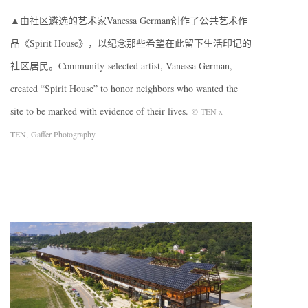
▲由社区遴选的艺术家Vanessa German创作了公共艺术作
品《Spirit House》，以纪念那些希望在此留下生活印记的
社区居民。Community-selected artist, Vanessa German,
created “Spirit House” to honor neighbors who wanted the
site to be marked with evidence of their lives.
© TEN x
TEN,
Gaffer Photography