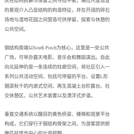
队在结构拆解与保留之间寻找平衡，通过尺度适宜
的景观介入凸显结构的构造特征，并在开阔的碎石
场地与湿地花园之间营造可供停留、探索与休憩的
公共空间。
钢结构南端以South Porch为核心，这里是一处公共
广场，可举办露天电影、音乐会和舞蹈演出。自此
向北延伸的是一条连续的柱廊空间，将社区引入一
系列公共活动空间，包括可停留的平台、设置L形
钢梁秋千的内退式空间、再生混凝土台阶露台、社
交休憩区、公共艺术装置以及漂浮式步道。
垂直交通系统以醒目的黄色桥梁、楼梯和观景平台
构成，它们穿行于钢结构骨架之间，为游客提供俯
瞰匹兹堡市中心的壮观视野。