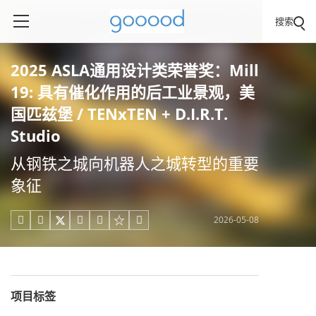
搜索
2025 ASLA通用设计类荣誉奖：Mill
19: 具有催化作用的后工业景观，美
国匹兹堡 / TENxTEN + D.I.R.T.
Studio
从钢铁之城向机器人之城转型的重要
象征
2026-05-08





项目标签