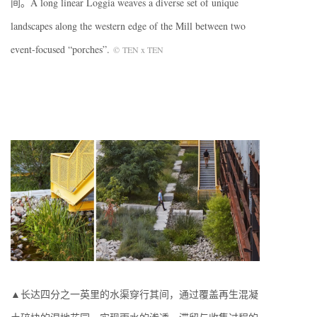
间。A long linear Loggia weaves a diverse set of unique
landscapes along the western edge of the Mill between two
event-focused “porches”.
©
TEN x TEN
▲长达四分之一英里的水渠穿行其间，通过覆盖再生混凝