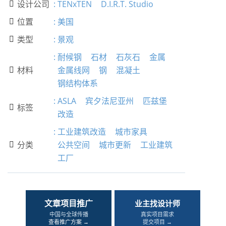
设计公司
:
TENxTEN
D.I.R.T. Studio

位置
:
美国

类型
:
景观

:
耐候钢
石材
石灰石
金属
材料
金属线网
钢
混凝土

钢结构体系
:
ASLA
宾夕法尼亚州
匹兹堡
标签

改造
:
工业建筑改造
城市家具
分类
公共空间
城市更新
工业建筑

工厂
文章项目推广
业主找设计师
中国与全球传播
真实项目需求
查看推广方案 →
提交项目 →