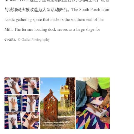
的装卸码头被改造为大型活动舞台。The South Porch is an
iconic gathering space that anchors the southern end of the
Mill. The former loading dock serves as a large stage for
events.
©
Gaffer Photography