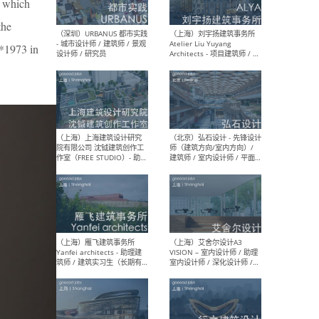
, which
the
(*1973 in
（北京）LOD朗奥建筑 - 资深
（杭
室内建筑师 / 产品研发及新
Bob
媒体运营设计师 / FF&E软装
/ 
设计师 / 深化设计师 / 实习
装设
生
（北京）SHUYAN design -
（上
项目负责人Project Manager
mea
/项目建筑师Project
/ 
Architect / 助理建筑师
师 
Assistant Architect / 创始
请）
人助理Founder's Assistant
/ 实习生Intern
（深圳）URBANUS 都市实践
（上
- 城市设计师 / 建筑师 / 景观
Atel