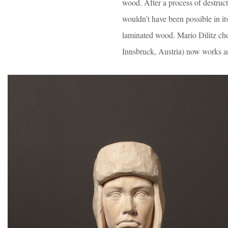
wood. After a process of destruc
wouldn’t have been possible in its
laminated wood. Mario Dilitz cho
Innsbruck, Austria) now works 