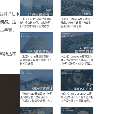
眼就能抓住眼
（杭州/青岛/上海/厦门/重
（上海
庆/成都）gad杰地设计 - 建
室 
情感。这
筑 / 设备 / 城市设计 / 室内 /
计师
幕墙 / BIM / 成本 / 工程 / 运
生
击手套，
营 / 品牌 / 观点views / 实习
等
料所达不
（北京）MAT 超级建筑事务
（深圳
所 - 项目建筑师 / 初级建筑
景观
师/助理建筑师 / 室内建筑师
业设
/ 实习生
（北京）MAD建筑事务所 -
（上
商务拓展 / 媒体专员/经理 /
群 
建筑设计师
/ 