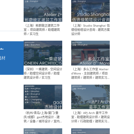
最新工作
按地区查看 ：
全部
|
北方
|
长江
|
华南
广
（上海）彬蔚致正建筑工作
（上海
室 – 项目建筑师 / 助理建筑
德佳
选材
师 / 实习生
设计
→
（深圳）一乘建筑 - 空间设计
（上
师 / 助理空间设计师 / 助理
d’M
建筑设计师 / 实习生
建筑
生 