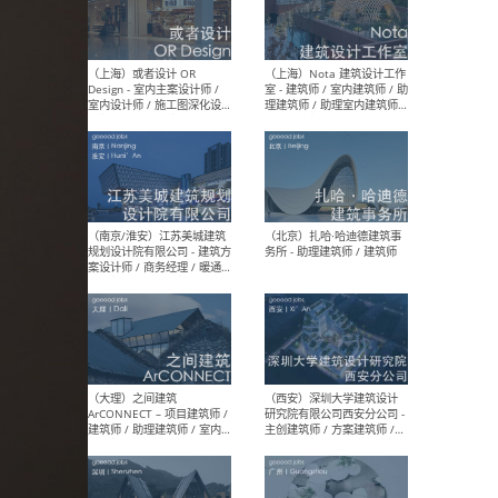
师 
（杭州）GLA建筑设计 - 建筑
（南京
设计实习生 / 建筑设计师
社 
（应届）/ 建筑设计师（方案
执行
设计）/ 建筑设计师（施工
实习
图）/ 结构设计师 / 给排水设
计师
（上海）或者设计 OR
（上
Design - 室内主案设计师 /
室 -
室内设计师 / 施工图深化设
理建
计师 / 室内设计助理 / 新媒
实习
体运营
请）