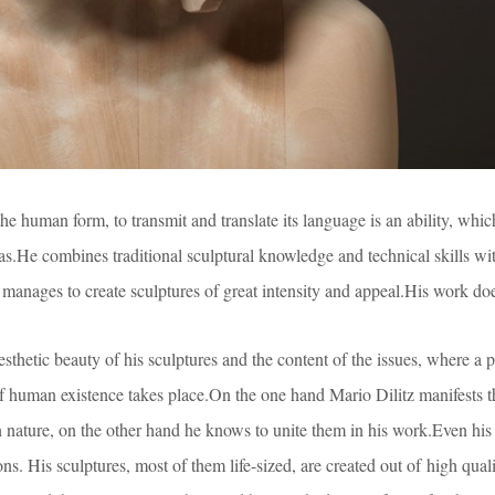
the human form, to transmit and translate its language is an ability, whic
has.He combines traditional sculptural knowledge and technical skills wi
manages to create sculptures of great intensity and appeal.His work doe
esthetic beauty of his sculptures and the content of the issues, where a 
of human existence takes place.On the one hand Mario Dilitz manifests t
 nature, on the other hand he knows to unite them in his work.Even his
ons. His sculptures, most of them life-sized, are created out of high qual