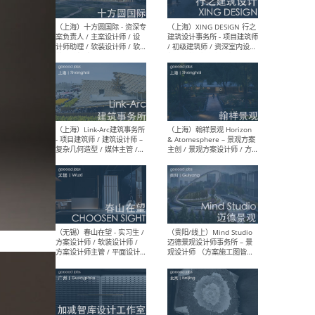
设计师 / 研究员
Arc
媒体
生（
（上海）上海建筑设计研究
（北
院有限公司 沈钺建筑创作工
师（
作室（FREE STUDIO）- 助理
建筑
建筑师 / 驻场建筑师 / 实习
设计
生
实习
（上海）雁飞建筑事务所
（上
Yanfei architects - 助理建
VIS
筑师 / 建筑实习生（长期有
室内
效）
软装