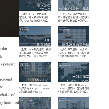
（南京/淮安）江苏美城建筑
（北
规划设计院有限公司 - 建筑方
务所
案设计师 / 商务经理 / 暖通
设计师 / 造价工程师
（大理）之间建筑
（西
h the
ArCONNECT – 项目建筑师 /
研究
建筑师 / 助理建筑师 / 室内
主创
th
设计师 / 实习生
景观
施工
s polarize.
profound
he
（深圳）TOMO東木筑造 -
（广
室内设计师 / 资深深化设计
所 
 choice of
师 / AIGC内容编辑(室内设计
理设
方向) / 照明设计师 / 软装设
新媒
ity laminated
计师
生