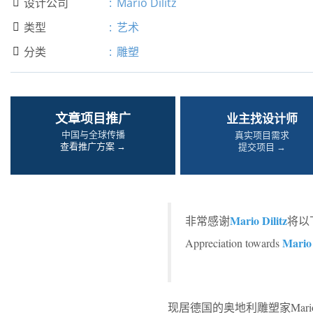
设计公司
:
Mario Dilitz

类型
:
艺术

分类
:
雕塑

文章项目推广
业主找设计师
中国与全球传播
真实项目需求
查看推广方案 →
提交项目 →
Mario Dilitz
非常感谢
将以
Mario 
Appreciation towards
现居德国的奥地利雕塑家Mario