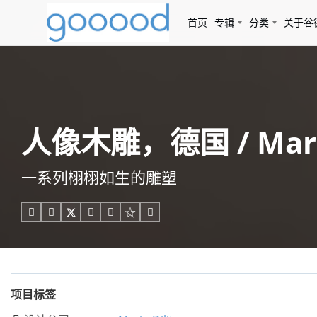
首页
专辑
分类
关于谷
人像木雕，德国 / Mario
一系列栩栩如生的雕塑





项目标签