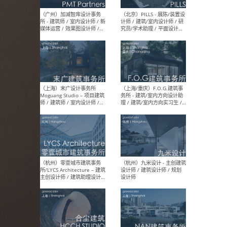
（上海）十方圆国际 - 资深专
（上海
案负责人 / 主案设计师 / 设
建筑
计师助理 / 软装设计师 / 软
/ 
装设计师助理
师 
（上海）Link-Arc建筑事务所
（上
- 项目建筑师 / 建筑设计师 –
& A
复杂几何造型 / 媒体主管 /
主创
学术研究专员 / 实习生计划
案深
软装
（方
（无锡）春山在望 - 实习生 /
（贵阳
方案设计师 / 软装设计师 /
迈德
方案设计师主管 / 平面设计
观设
师
可）