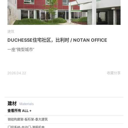
建筑
DUCHESSE住宅社区，比利时 / NOTAN OFFICE
一座“微型城市”
2026.04.22
收藏
分享
建材
Materials
查看所有 ALL +
钢结构廊架-板桁架-泰大建筑
门控系统-自动门-濠振机电