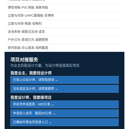
弹性地板-PVC地板-海象地板
立面与内饰-UHPC幕墙板-苏博特
立面与内饰-陶瓷-伯陶科
泳池系统-装配式泳池-诺亚
户外灯光-景观灯光-森朝照明
室内软装-办公家具-海邦集团
项目对接服务
为业主匹配设计力量，为设计师连接真实项目
我是业主，我要找设计师
已有心仪设计师，请帮我搭线 →
没有选定设计师，请帮我推荐 →
我是设计师，我要接项目
非会员申请直购 · 699元/条 →
申请加入会员 · 最低89元/条 →
已缴纳年费会员登录入口 →