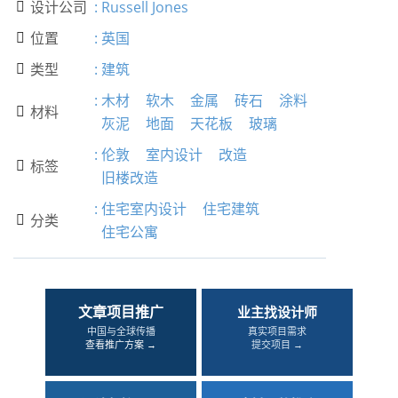
设计公司
:
Russell Jones

位置
:
英国

类型
:
建筑

:
木材
软木
金属
砖石
涂料
材料

灰泥
地面
天花板
玻璃
:
伦敦
室内设计
改造
标签

旧楼改造
:
住宅室内设计
住宅建筑
分类

住宅公寓
文章项目推广
业主找设计师
中国与全球传播
真实项目需求
查看推广方案 →
提交项目 →