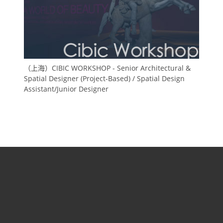
（上海）CIBIC WORKSHOP - Senior Architectural &
Spatial Designer (Project-Based) / Spatial Design
Assistant/Junior Designer