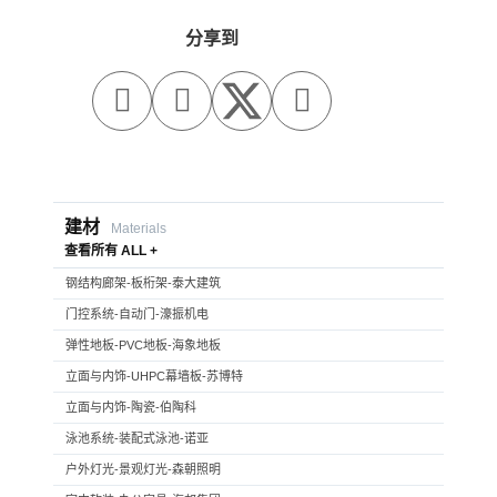
分享到



建材
Materials
查看所有 ALL +
钢结构廊架-板桁架-泰大建筑
门控系统-自动门-濠振机电
弹性地板-PVC地板-海象地板
立面与内饰-UHPC幕墙板-苏博特
立面与内饰-陶瓷-伯陶科
泳池系统-装配式泳池-诺亚
户外灯光-景观灯光-森朝照明