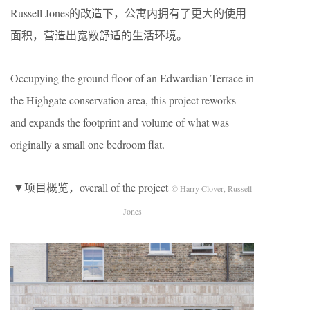
Russell Jones的改造下，公寓内拥有了更大的使用
面积，营造出宽敞舒适的生活环境。
Occupying the ground floor of an Edwardian Terrace in
the Highgate conservation area, this project reworks
and expands the footprint and volume of what was
originally a small one bedroom flat.
▼项目概览，overall of the project
© Harry Clover, Russell
Jones