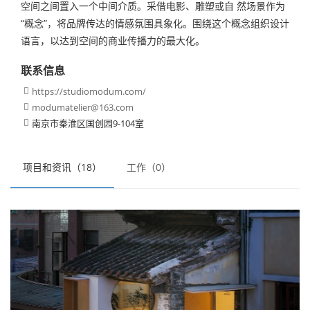
空间之间置入一个中间介质。采借电影、雕塑或自 然场景作为
“概念”，将品牌传达的情感氛围具象化。围绕这个概念组织设计
语言，以达到空间的商业传播力的最大化。
联系信息
https://studiomodum.com/

modumatelier@163.com

南京市秦淮区国创园9-104室

项目和资讯（18）
工作（0）