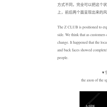
方式不同，完全可以把这个
上，前后两个面呈现出来的风
The Z CLUB is positioned to exp
side. We think that as customers 
change. It happened that the loca
and back faces showed completely
people.
▼
the axon of the s