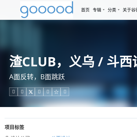
首页
专辑
分类
关于谷
渣CLUB，义乌 / 斗
A面反转，B面跳跃





项目标签