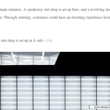
 main entrance. A speakeasy suit shop is set up here, and a revolving do
om. Through entering, customers could have an inverting experience fro
p is set up at A side
©小云