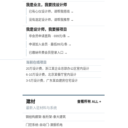
我是业主，我要找设计师
已有心仪设计师，请帮我搭线 →
没有选定设计师，请帮我推荐 →
我是设计师，我要接项目
非会员申请直购 · 699元/条 →
申请加入会员 · 最低89元/条 →
已缴纳年费会员登录入口 →
当前在线项目
20万设计费，浙江某企业总部办公区室内设计
6-10万设计费，北京某餐厅室内设计
3-5万设计费，广东某自建房住宅设计
建材
查看所有 ALL +
最新入驻材料与系统
钢结构廊架-板桁架-泰大建筑
门控系统-自动门-濠振机电