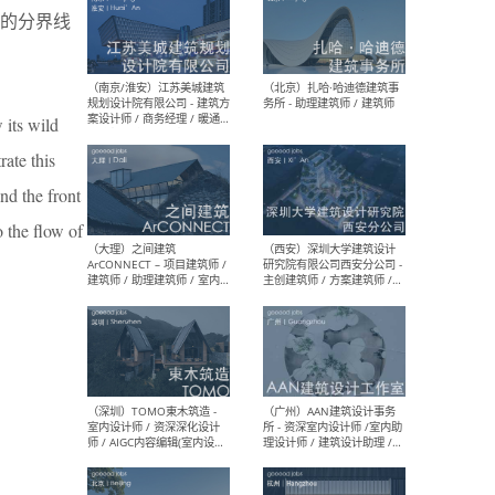
的分界线
 its wild
（杭州）GLA建筑设计 - 建筑
（南京
设计实习生 / 建筑设计师
社 
rate this
（应届）/ 建筑设计师（方案
执行
设计）/ 建筑设计师（施工
实习
nd the front
图）/ 结构设计师 / 给排水设
计师
 the flow of
（上海）或者设计 OR
（上
Design - 室内主案设计师 /
室 -
室内设计师 / 施工图深化设
理建
计师 / 室内设计助理 / 新媒
实习
体运营
请）