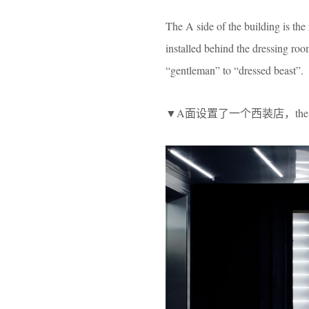
The A side of the building is the
installed behind the dressing ro
“gentleman” to “dressed beast”.
▼A面设置了一个西装店，the suit sho