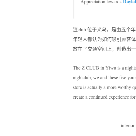
Dayla
Appreciation towards
渣club 位于义乌，是由
年轻人都认为如何吸引顾客
放在了交通空间上，创造出一
The Z CLUB in Yiwu is a nightclu
nightclub, we and these five youn
store is actually a more worthy q
create a continued experience for
interior