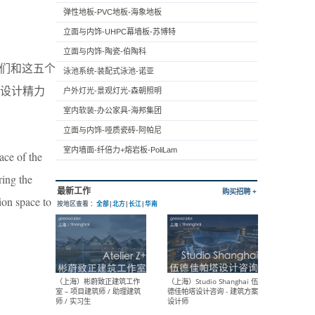
弹性地板-PVC地板-海象地板
立面与内饰-UHPC幕墙板-苏博特
立面与内饰-陶瓷-伯陶科
我们和这五个
泳池系统-装配式泳池-诺亚
设计精力
户外灯光-景观灯光-森朝照明
室内软装-办公家具-海邦集团
立面与内饰-哑质瓷砖-阿帕尼
室内墙面-纤倍力+熔岩板-PoliLam
ace of the
ring the
ion space to