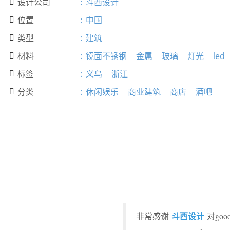
设计公司
:
斗西设计

位置
:
中国

类型
:
建筑

材料
:
镜面不锈钢
金属
玻璃
灯光
led

标签
:
义乌
浙江

分类
:
休闲娱乐
商业建筑
商店
酒吧

斗西设计
非常感谢
对go