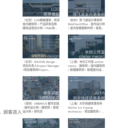
（南京/淮安）江苏美城建筑
（北
规划设计院有限公司 - 建筑方
务所
案设计师 / 商务经理 / 暖通
设计师 / 造价工程师
（大理）之间建筑
（西
ArCONNECT – 项目建筑师 /
研究
建筑师 / 助理建筑师 / 室内
主创
设计师 / 实习生
景观
施工
（深圳）TOMO東木筑造 -
（广
室内设计师 / 资深深化设计
所 
师 / AIGC内容编辑(室内设计
理设
门，顾客进入
方向) / 照明设计师 / 软装设
新媒
计师
生