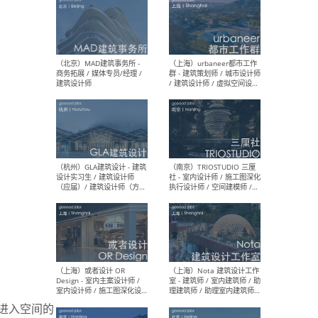
（杭州/青岛/上海/厦门/重
（上海
庆/成都）gad杰地设计 - 建
室 
筑 / 设备 / 城市设计 / 室内 /
计师
幕墙 / BIM / 成本 / 工程 / 运
生
营 / 品牌 / 观点views / 实习
等
（北京）MAT 超级建筑事务
（深圳
所 - 项目建筑师 / 初级建筑
景观
师/助理建筑师 / 室内建筑师
业设
/ 实习生
（北京）MAD建筑事务所 -
（上
商务拓展 / 媒体专员/经理 /
群 
建筑设计师
/ 
进入空间的
师 