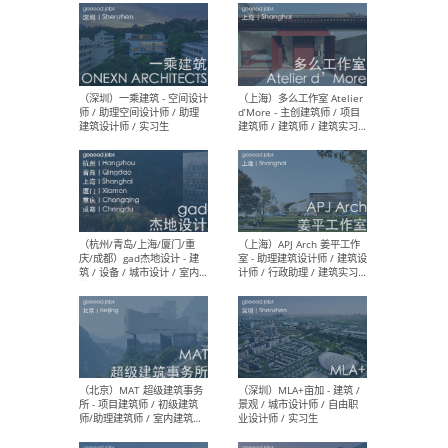
最新工作
按地区查看 ：
全部
|
北方
|
长江
|
华南
（上海）彬蔚致正建筑工作
（上海
室 – 项目建筑师 / 助理建筑
德佳
师 / 实习生
设计
（深圳）一乘建筑 - 空间设计
（上
师 / 助理空间设计师 / 助理
d’M
建筑设计师 / 实习生
建筑
生 