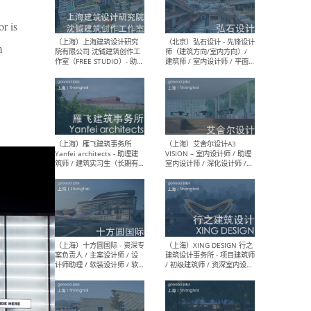
or is
m
（北京）LOD朗奥建筑 - 资深
（杭
室内建筑师 / 产品研发及新
Bob
媒体运营设计师 / FF&E软装
/ 
设计师 / 深化设计师 / 实习
装设
生
（北京）SHUYAN design -
（上
项目负责人Project Manager
mea
/项目建筑师Project
/ 
Architect / 助理建筑师
师 
Assistant Architect / 创始
请）
人助理Founder's Assistant
/ 实习生Intern
（深圳）URBANUS 都市实践
（上
- 城市设计师 / 建筑师 / 景观
Atel
设计师 / 研究员
Arc