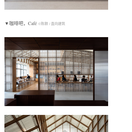
▼咖啡吧，Café
©陈颢 / 直向建筑