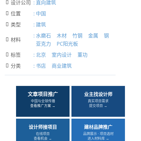
设计公司
:
直向建筑

位置
:
中国

类型
:
建筑

:
水磨石
木材
竹钢
金属
钢
材料

亚克力
PC阳光板
标签
:
北京
室内设计
董功

分类
:
书店
商业建筑

文章项目推广
业主找设计师
中国与全球传播
真实项目需求
查看推广方案 →
提交项目 →
设计师接项目
建材品牌推广
在线项目
品牌展示 · 项目选材
查看机会 →
进入材料库 →