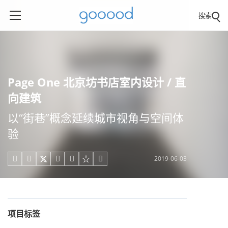
搜索
Page One 北京坊书店室内设计 / 直
向建筑
以“街巷”概念延续城市视角与空间体
验
2019-06-03





项目标签