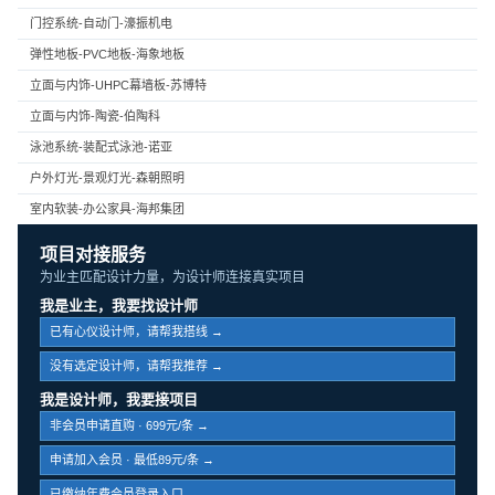
门控系统-自动门-濠振机电
弹性地板-PVC地板-海象地板
立面与内饰-UHPC幕墙板-苏博特
立面与内饰-陶瓷-伯陶科
泳池系统-装配式泳池-诺亚
户外灯光-景观灯光-森朝照明
室内软装-办公家具-海邦集团
项目对接服务
为业主匹配设计力量，为设计师连接真实项目
我是业主，我要找设计师
已有心仪设计师，请帮我搭线 →
没有选定设计师，请帮我推荐 →
我是设计师，我要接项目
非会员申请直购 · 699元/条 →
申请加入会员 · 最低89元/条 →
已缴纳年费会员登录入口 →