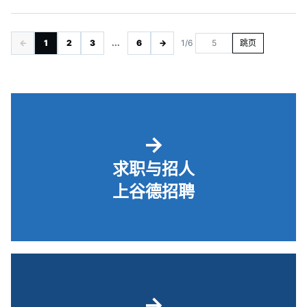
←
1
2
3
...
6
→
1/6
跳页
→
求职与招人
上谷德招聘
→