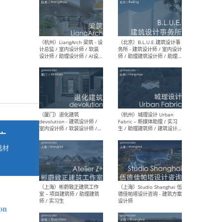
最新工作
按地区查看 ：
全部
|
北方
|
长江
|
华南
（杭州）LiangArch 梁筑 - 设
（北
计总监 / 室内设计师 / 软装
务所
设计师 / 助理设计师 / AI设计
师 
师 / 施工图深化设计师 / 品
室内
牌商务总助
广
选材
→
（厦门）退化建筑
（杭
devolution - 建筑设计师 /
Fab
室内设计师 / 软装设计师 /
生 
项目统筹 / 合伙人助理
师
on