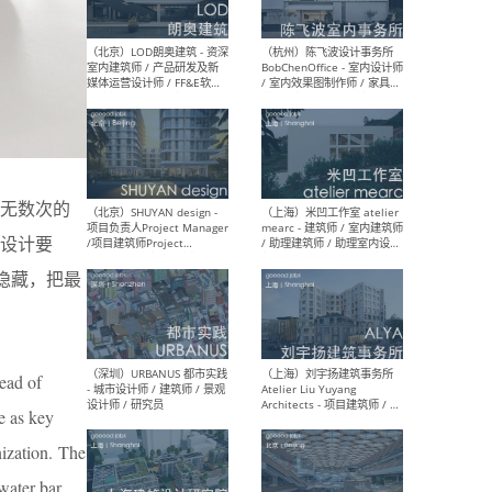
（大理）之间建筑
（西
ArCONNECT – 项目建筑师 /
研究
建筑师 / 助理建筑师 / 室内
主创
设计师 / 实习生
景观
施工
无数次的
设计要
（深圳）TOMO東木筑造 -
（广
隐藏，把最
室内设计师 / 资深深化设计
所 
师 / AIGC内容编辑(室内设计
理设
方向) / 照明设计师 / 软装设
新媒
计师
生
ead of
e as key
nization. The
（北京）LOD朗奥建筑 - 资深
（杭
室内建筑师 / 产品研发及新
Bob
water bar,