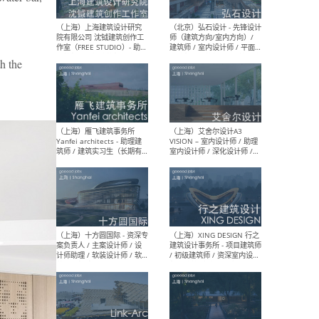
媒体运营设计师 / FF&E软装
/ 
设计师 / 深化设计师 / 实习
装设
生
 the
（北京）SHUYAN design -
（上
项目负责人Project Manager
mea
/项目建筑师Project
/ 
Architect / 助理建筑师
师 
Assistant Architect / 创始
请）
人助理Founder's Assistant
/ 实习生Intern
（深圳）URBANUS 都市实践
（上
- 城市设计师 / 建筑师 / 景观
Atel
设计师 / 研究员
Arc
媒体
生（