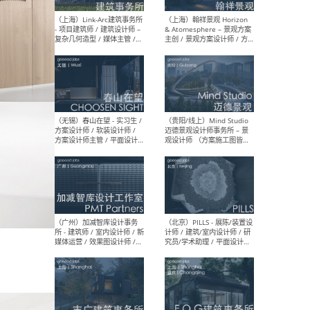
（上海）上海建筑设计研究
（北
院有限公司 沈钺建筑创作工
师（
作室（FREE STUDIO）- 助理
建筑
建筑师 / 驻场建筑师 / 实习
设计
生
实习
（上海）雁飞建筑事务所
（上
Yanfei architects - 助理建
VIS
筑师 / 建筑实习生（长期有
室内
效）
软装
（上海）十方圆国际 - 资深专
（上海
案负责人 / 主案设计师 / 设
建筑
计师助理 / 软装设计师 / 软
/ 
装设计师助理
师 