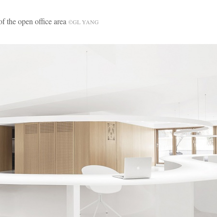
 open office area
©GL YANG