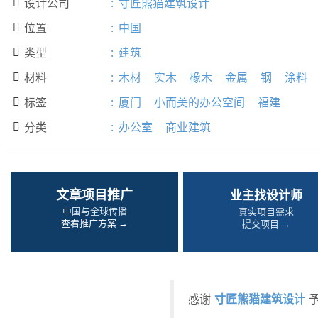
设计公司
:
寸匠熊猫建筑设计

位置
:
中国

类型
:
建筑

材料
:
木材
实木
橡木
金属
钢
涂料

标签
:
厦门
小而美的办公空间
福建

分类
:
办公室
商业建筑

文章项目推广
业主找设计师
中国与全球传播
真实项目需求
查看推广方案 →
提交项目 →
寸匠熊猫建筑设计
感谢