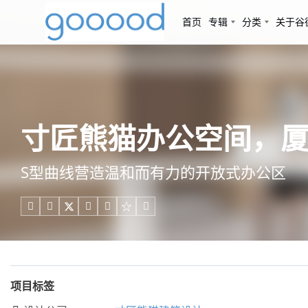
首页
专辑
分类
关于谷
寸匠熊猫办公空间，厦
S型曲线营造温和而有力的开放式办公区





项目标签