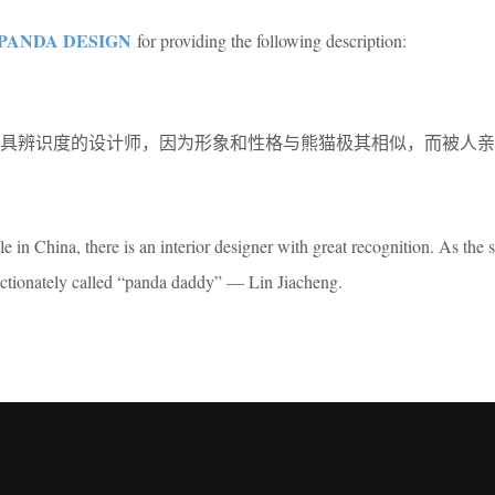
PANDA DESIGN
for providing the following description:
极具辨识度的设计师，因为形象和性格与熊猫极其相似，而被人亲
cle in China, there is an interior designer with great recognition. As the 
fectionately called “panda daddy” — Lin Jiacheng.