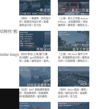
（上海）彬蔚致正建筑工作
（上海
室 – 项目建筑师 / 助理建筑
德佳
师 / 实习生
设计
切称作“熊
similar image
（深圳）一乘建筑 - 空间设计
（上
师 / 助理空间设计师 / 助理
d’M
建筑设计师 / 实习生
建筑
生 
（杭州/青岛/上海/厦门/重
（上海
庆/成都）gad杰地设计 - 建
室 
筑 / 设备 / 城市设计 / 室内 /
计师