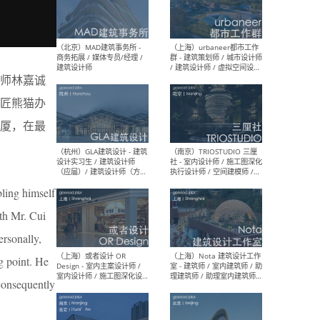
幕墙 / BIM / 成本 / 工程 / 运
生
营 / 品牌 / 观点views / 实习
等
师林嘉诚
（北京）MAT 超级建筑事务
（深圳
匠熊猫办
所 - 项目建筑师 / 初级建筑
景观
师/助理建筑师 / 室内建筑师
业设
大厦，在最
/ 实习生
bling himself
（北京）MAD建筑事务所 -
（上
th Mr. Cui
商务拓展 / 媒体专员/经理 /
群 
建筑设计师
/ 
ersonally,
师 
g point. He
 consequently