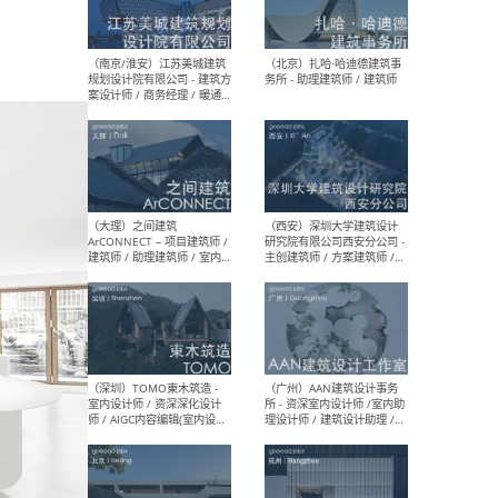
（杭州）GLA建筑设计 - 建筑
（南京
设计实习生 / 建筑设计师
社 
（应届）/ 建筑设计师（方案
执行
设计）/ 建筑设计师（施工
实习
图）/ 结构设计师 / 给排水设
计师
（上海）或者设计 OR
（上
Design - 室内主案设计师 /
室 -
室内设计师 / 施工图深化设
理建
计师 / 室内设计助理 / 新媒
实习
体运营
请）
（南京/淮安）江苏美城建筑
（北
规划设计院有限公司 - 建筑方
务所
案设计师 / 商务经理 / 暖通
设计师 / 造价工程师