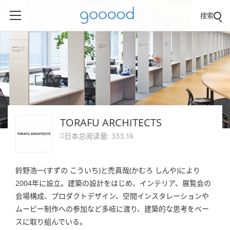
搜索
TORAFU ARCHITECTS
日本
总阅读量: 333.1k

鈴野浩一(すずの こういち)と禿真哉(かむろ しんや)により
2004年に設立。建築の設計をはじめ、インテリア、展覧会の
会場構成、プロダクトデザイン、空間インスタレーションや
ムービー制作への参加など多岐に渡り、建築的な思考をベー
スに取り組んでいる。