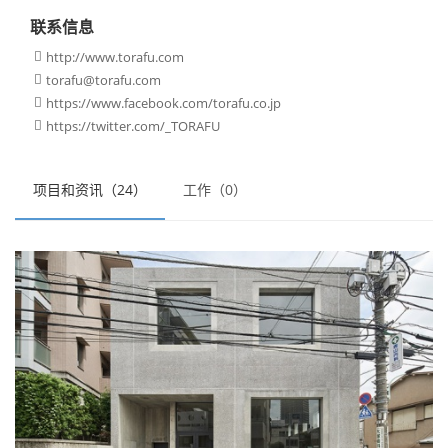
联系信息
http://www.torafu.com

torafu@torafu.com

https://www.facebook.com/torafu.co.jp

https://twitter.com/_TORAFU

项目和资讯（24）
工作（0）