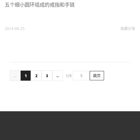
五个细小圆环组成的戒指和手链
2014-06-25
收藏
分享
←
1
2
3
→
1/3
跳页