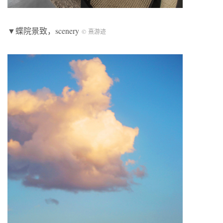
▼蝶院景致，scenery
© 熹游迹