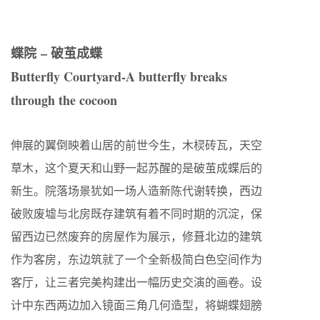
蝶院 – 破茧成蝶
Butterfly Courtyard-A butterfly breaks
through the cocoon
伸展的翼倒映着山居的前世今生，木棂砖瓦，天空
草木，这个夏天和山野一起苏醒的是破茧成蝶后的
新生。院落场景犹如一场人造新陈代谢转换，西边
破败废墟与北房既存建筑有着不同时期的沉淀，保
留西边已然废弃的房屋作为展示，修葺北边的建筑
作为客房，东边筑就了一个全新极简白色空间作为
客厅，让三者完美构建出一幅历史交演的画卷。设
计中东西两边加入镜面三角几何造型，将蝴蝶翅膀