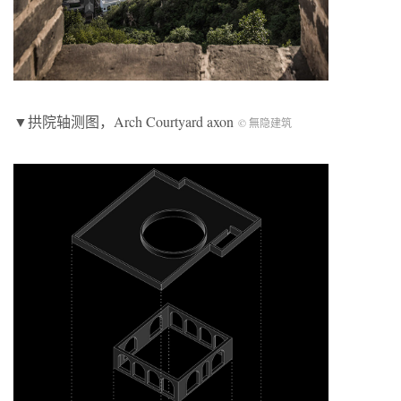
▼拱院轴测图，Arch Courtyard axon
© 無隐建筑