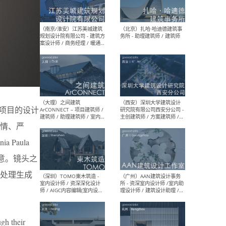
（杭州）GLA建筑设计 - 建筑
（南京
设计实习生 / 建筑设计师
社 
（应届）/ 建筑设计师（方案
执行
设计）/ 建筑设计师（施工
实习
图）/ 结构设计师 / 给排水设
计师
（上海）或者设计 OR
（上
Design - 室内主案设计师 /
室 -
整个项目的设计
室内设计师 / 施工图深化设
理建
计师 / 室内设计助理 / 新媒
实习
情、严
体运营
请）
Paula
寓意。镜头之
处理生成
（南京/淮安）江苏美城建筑
（北
规划设计院有限公司 - 建筑方
务所
案设计师 / 商务经理 / 暖通
设计师 / 造价工程师
gh their