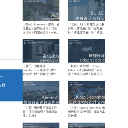
最新工作
按地区查看 ：
全部
|
北方
|
长江
|
华南
（杭州）LiangArch 梁筑 - 设
（北
计总监 / 室内设计师 / 软装
务所
设计师 / 助理设计师 / AI设计
师 
师 / 施工图深化设计师 / 品
室内
牌商务总助
广
选材
→
（厦门）退化建筑
（杭
devolution - 建筑设计师 /
Fab
室内设计师 / 软装设计师 /
生 
项目统筹 / 合伙人助理
师