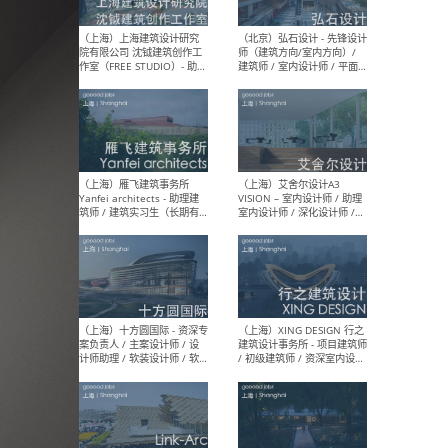
媒体运营设计师 / FF&E软装
/ 
设计师 / 深化设计师 / 实习
装设
生
（北京）SHUYAN design -
（上
项目负责人Project Manager
mea
/项目建筑师Project
/ 
Architect / 助理建筑师
师 
Assistant Architect / 创始
请）
人助理Founder's Assistant
/ 实习生Intern
（深圳）URBANUS 都市实践
（上
- 城市设计师 / 建筑师 / 景观
Atel
设计师 / 研究员
Arc
媒体
生（