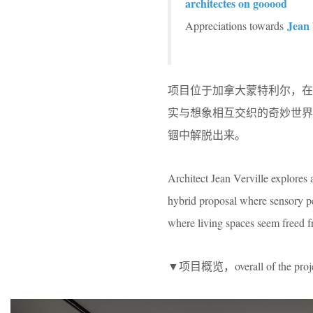
architectes on gooood
Jean 
Appreciations towards
项目位于加拿大蒙特利尔，在本案
实与想象相互交织的奇妙世
锢中解脱出来。
Architect Jean Verville explores 
hybrid proposal where sensory per
where living spaces seem freed fr
▼项目概览，overall of the proj