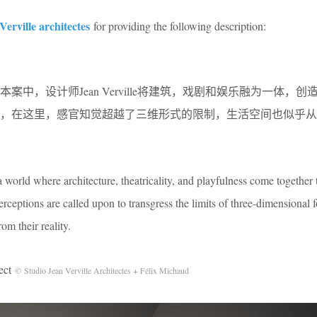
Verville architectes
for providing the following description:
中，设计师Jean Verville将建筑，戏剧和娱乐融为一体，创
界，在这里，感官知觉超越了三维形式的限制，生活空间也似乎从
a world where architecture, theatricality, and playfulness come together
ceptions are called upon to transgress the limits of three-dimensional 
om their reality.
ect
© Studio Jean Verville Architectes + Félix Michaud