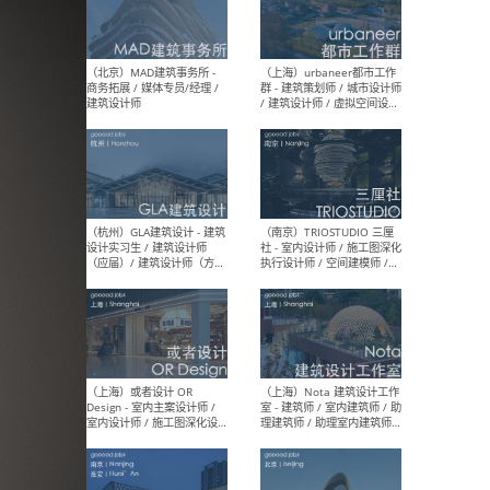
幕墙 / BIM / 成本 / 工程 / 运
生
营 / 品牌 / 观点views / 实习
等
（北京）MAT 超级建筑事务
（深圳
所 - 项目建筑师 / 初级建筑
景观
师/助理建筑师 / 室内建筑师
业设
/ 实习生
（北京）MAD建筑事务所 -
（上
商务拓展 / 媒体专员/经理 /
群 
建筑设计师
/ 
师 