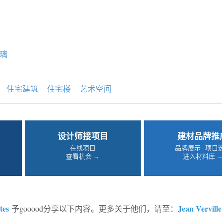
璃
住宅建筑
住宅楼
艺术空间
设计师接项目
建材品牌推
在线项目
品牌展示 · 项目
查看机会 →
进入材料库 
tes
Jean Verville
予gooood分享以下内容。更多关于他们，请至：