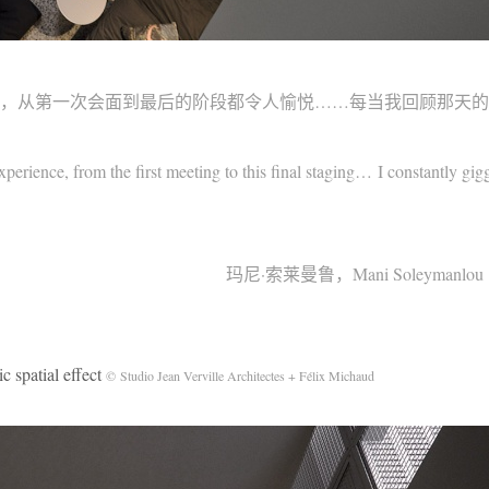
验，从第一次会面到最后的阶段都令人愉悦……每当我回顾那天
xperience, from the first meeting to this final staging… I constantly gigg
玛尼·索莱曼鲁，Mani Soleymanl
tial effect
© Studio Jean Verville Architectes + Félix Michaud