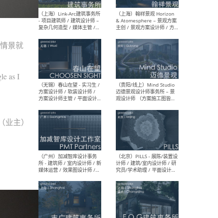
（上海）上海建筑设计研究
（北
院有限公司 沈钺建筑创作工
师（
作室（FREE STUDIO）- 助理
建筑
建筑师 / 驻场建筑师 / 实习
设计
的情景就
生
实习
le as I
（上海）雁飞建筑事务所
（上
Yanfei architects - 助理建
VIS
筑师 / 建筑实习生（长期有
室内
ou（业主）
效）
软装
（上海）十方圆国际 - 资深专
（上海
案负责人 / 主案设计师 / 设
建筑
计师助理 / 软装设计师 / 软
/ 
装设计师助理
师 