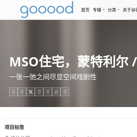
首页
专辑
分类
关于谷
MSO住宅，蒙特利尔 / Jea
一张一弛之间尽显空间戏剧性





项目标签