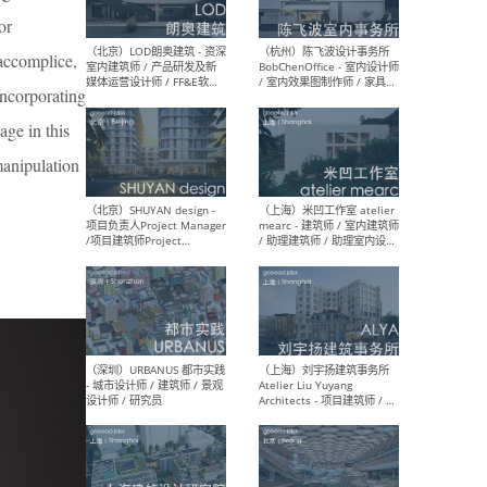
or
 accomplice,
（大理）之间建筑
（西
incorporating
ArCONNECT – 项目建筑师 /
研究
建筑师 / 助理建筑师 / 室内
主创
age in this
设计师 / 实习生
景观
施工
manipulation
（深圳）TOMO東木筑造 -
（广
室内设计师 / 资深深化设计
所 
师 / AIGC内容编辑(室内设计
理设
方向) / 照明设计师 / 软装设
新媒
计师
生
（北京）LOD朗奥建筑 - 资深
（杭
室内建筑师 / 产品研发及新
Bob