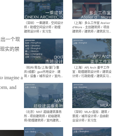
（上海）彬蔚致正建筑工作
（上海
室 – 项目建筑师 / 助理建筑
德佳
师 / 实习生
设计
造出一个现
现实的禁
（深圳）一乘建筑 - 空间设计
（上
师 / 助理空间设计师 / 助理
d’M
 to imagine a
建筑设计师 / 实习生
建筑
生 
form, and
（杭州/青岛/上海/厦门/重
（上海
庆/成都）gad杰地设计 - 建
室 
筑 / 设备 / 城市设计 / 室内 /
计师