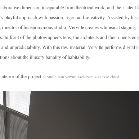
ollaborative dimension inseparable from theatrical work, and their talent f
’s playful approach with passion, rigor, and sensitivity. Assisted by his
 director of his eponymous studio, Verville creates whimsical staging, 
s. In front of the photographer’s lens, the architects and their clients eng
and unpredictability. With this raw material, Verville performs digital 
ions about the illusory banality of habitability.
ior of the project
© Studio Jean Verville Architectes + Félix Michaud