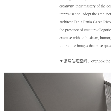
creativity, their mastery of the c
improvisation, adopt the architect
architect Tania Paula Garza Rico,
the presence of creature-allegorie
exercise with enthusiasm, humor, 
to produce images that raise quest
▼俯瞰住宅空间，overlook the inter