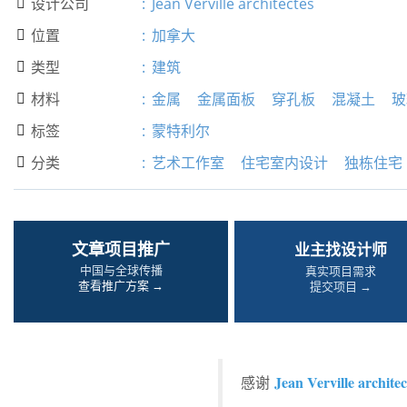
设计公司
:
Jean Verville architectes

位置
:
加拿大

类型
:
建筑

材料
:
金属
金属面板
穿孔板
混凝土
玻

标签
:
蒙特利尔

分类
:
艺术工作室
住宅室内设计
独栋住宅

文章项目推广
业主找设计师
中国与全球传播
真实项目需求
查看推广方案 →
提交项目 →
Jean Verville architec
感谢