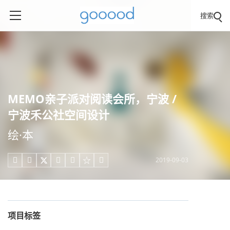
搜索
MEMO亲子派对阅读会所，宁波 /
宁波禾公社空间设计
绘·本
2019-09-03





项目标签