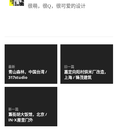
很萌，很Q，很可爱的设计
最新
旧一篇
青山森林，中国台湾 /
嘉定向阳村烘米厂改造，
317studio
上海 / 锋茂建筑
新一篇
簋街胡大饭馆，北京 /
IN·X屋里门外