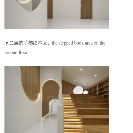
▼二层的阶梯绘本区，the stepped book area on the
second floor