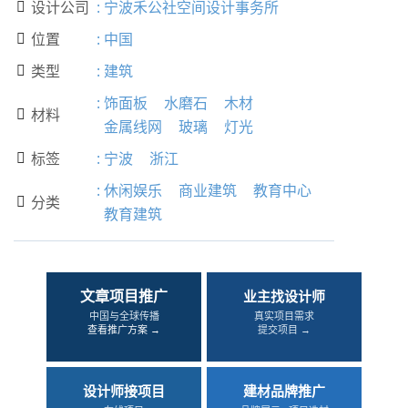
设计公司
:
宁波禾公社空间设计事务所

位置
:
中国

类型
:
建筑

:
饰面板
水磨石
木材
材料

金属线网
玻璃
灯光
标签
:
宁波
浙江

:
休闲娱乐
商业建筑
教育中心
分类

教育建筑
文章项目推广
业主找设计师
中国与全球传播
真实项目需求
查看推广方案 →
提交项目 →
设计师接项目
建材品牌推广