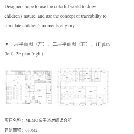
Designers hope to use the colorful world to draw
children’s nature, and use the concept of traceability to
stimulate children’s moments of glory.
▼一层平面图（左），二层平面图（右），1F plan
(left), 2F plan (right)
项目名称：MEMO亲子派对阅读会所
建筑面积：680M2