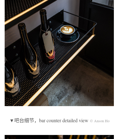
▼吧台细节，bar counter detailed view
© Anson Ho