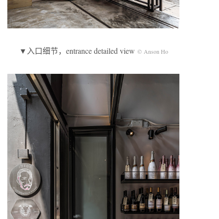
▼入口细节，entrance detailed view
© Anson Ho