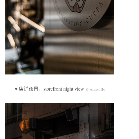
▼店铺夜景，storefront night view
© Anson Ho