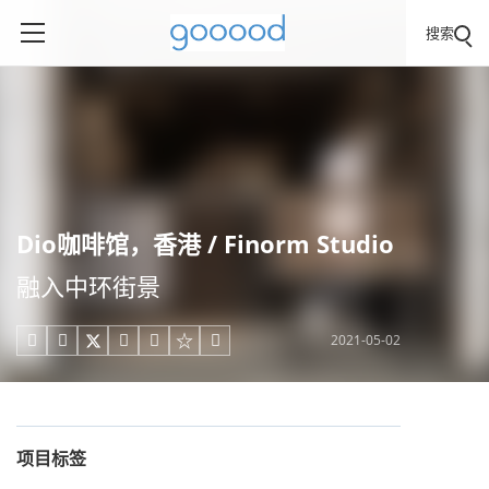
搜索
Dio咖啡馆，香港 / Finorm Studio
融入中环街景
2021-05-02





项目标签