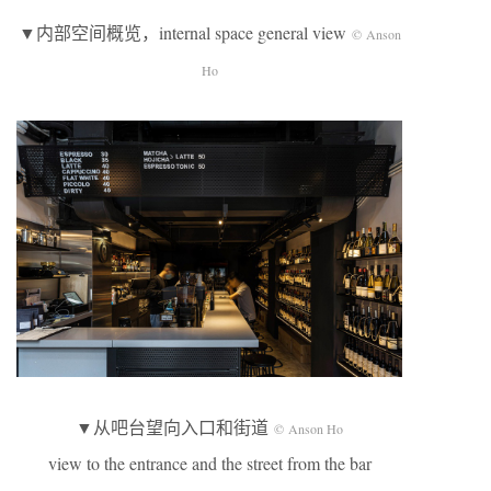
▼内部空间概览，internal space general view
© Anson
Ho
▼从吧台望向入口和街道
© Anson Ho
view to the entrance and the street from the bar