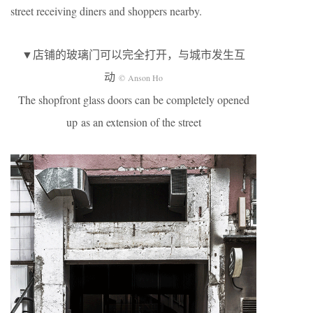
street receiving diners and shoppers nearby.
▼店铺的玻璃门可以完全打开，与城市发生互
动
© Anson Ho
The shopfront glass doors can be completely opened
up as an extension of the street