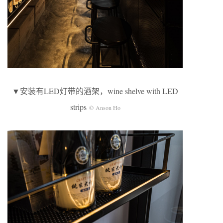
▼安装有LED灯带的酒架，wine shelve with LED
strips
© Anson Ho