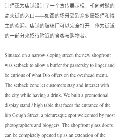
计师还为店铺设计了一个宣传展示柜，朝向时髦的
高夫街的入口——如画的场景受到众多摄影师和博
主的欢迎。店铺的玻璃门可以完全打开，作为街道
的一部分来招待附近的食客与购物者。
Situated on a narrow sloping street, the new shopfront
was setback to allow a buffer for passersby to linger and
be curious of what Dio offers on the overhead menu.
The setback zone let customers stay and interact with
the city while having a drink. We built a promotional
display stand / high table that faces the entrance of the
hip Gough Street, a picturesque spot welcomed by most
photographers and bloggers. The shopfront glass doors
can be completely opened up as an extension of the