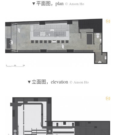
▼平面图，plan
© Anson Ho
▼立面图，elevation
© Anson Ho