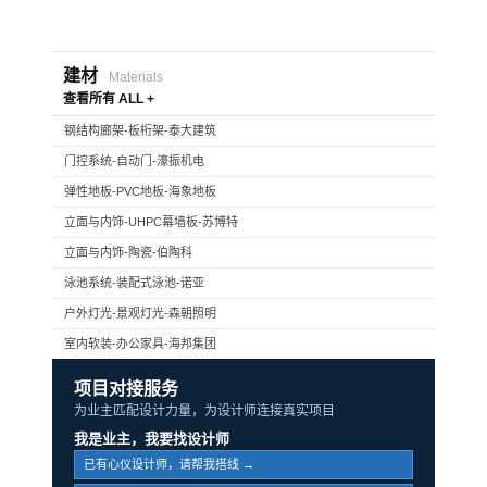
建材
Materials
查看所有 ALL +
钢结构廊架-板桁架-泰大建筑
门控系统-自动门-濠振机电
弹性地板-PVC地板-海象地板
立面与内饰-UHPC幕墙板-苏博特
立面与内饰-陶瓷-伯陶科
泳池系统-装配式泳池-诺亚
户外灯光-景观灯光-森朝照明
室内软装-办公家具-海邦集团
项目对接服务
为业主匹配设计力量，为设计师连接真实项目
我是业主，我要找设计师
已有心仪设计师，请帮我搭线 →