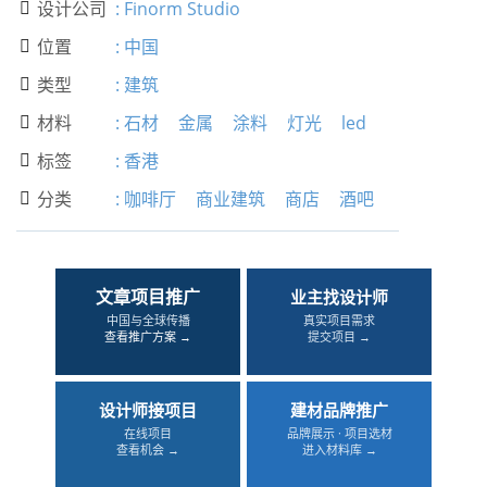
设计公司
:
Finorm Studio

位置
:
中国

类型
:
建筑

材料
:
石材
金属
涂料
灯光
led

标签
:
香港

分类
:
咖啡厅
商业建筑
商店
酒吧

文章项目推广
业主找设计师
中国与全球传播
真实项目需求
查看推广方案 →
提交项目 →
设计师接项目
建材品牌推广
在线项目
品牌展示 · 项目选材
查看机会 →
进入材料库 →