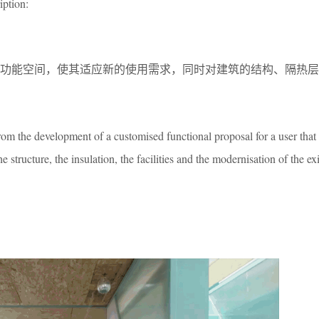
iption:
的功能空间，使其适应新的使用需求，同时对建筑的结构、隔热层
rom the development of a customised functional proposal for a user that 
he structure, the insulation, the facilities and the modernisation of the ex