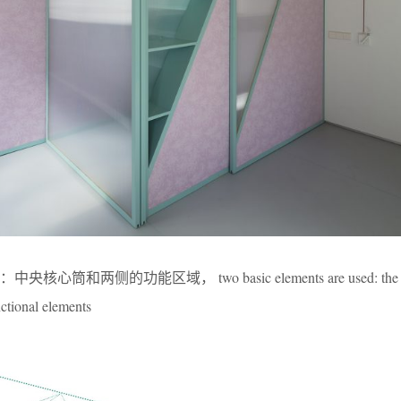
侧的功能区域， two basic elements are used: the cent
nctional elements