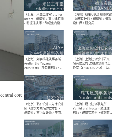
（广州）AAN建筑设计事务
（北
所 - 资深室内设计师 /室内助
室内
理设计师 / 建筑设计助理 /
媒体
新媒体专员/研究专员 / 实习
设计
生
生
（杭州）陈飞波设计事务所
（北京
BobChenOffice - 室内设计师
项目负
/ 室内效果图制作师 / 家具软
/项目
装设计师 / 平面设计师
Arc
ral core
Assi
人助理
/ 实
（上海）米凹工作室 atelier
（深
mearc - 建筑师 / 室内建筑师
- 城