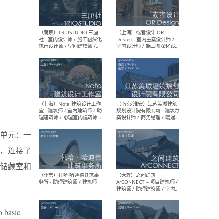
（上海）urbaneer都市工作
（杭
群 - 建筑策划师 / 城市设计师
设计
/ 建筑设计师 / 虚拟空间设计
（应
师 / 观念设计师
设计
图）
计师
单元：一
（南京）TRIOSTUDIO 三厘
（上
，连接了
社 - 室内设计师 / 施工图深化
Des
执行设计师 / 空间建模师 /
室内
储藏室和
实习生 / 新媒体专员
计师
体运
o basic