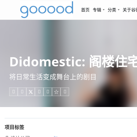
首页
专辑
分类
关于谷
Didomestic: 阁楼住
将日常生活变成舞台上的剧目





项目标签