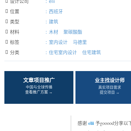
设计公司
:
elii

位置
:
西班牙

类型
:
建筑

材料
:
木材
聚碳酸酯

标签
:
室内设计
马德里

分类
:
住宅室内设计
住宅建筑

文章项目推广
业主找设计师
中国与全球传播
真实项目需求
查看推广方案 →
提交项目 →
elii
感谢
予gooood分