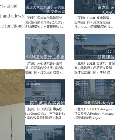
 is at the
（上海）Nota 建筑设计工作
（南
室 - 建筑师 / 室内建筑师 / 助
规划
of and allows
理建筑师 / 助理室内建筑师 /
案设
实习建筑师（长期开放申
设计
the functional
请）
（北京）扎哈·哈迪德建筑事
（大
务所 - 助理建筑师 / 建筑师
ArC
建筑
设计
（西安）深圳大学建筑设计
（深
研究院有限公司西安分公司 -
室内
主创建筑师 / 方案建筑师 /
师 
景观设计师 / 实习生 / 建筑
方向)
施工图设计师
计师