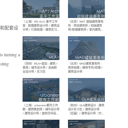
（上海）多么工作室 Atelier
（杭
d’More - 主创建筑师 / 项目
庆/
和配套设
建筑师 / 建筑师 / 建筑实习
筑 /
生 / 媒体助理&实习生
幕墙 
营 /
等
is turning a
isting
（上海）APJ Arch 姜平工作
（北
室 - 助理建筑设计师 / 建筑设
所 
计师 / 行政助理 / 建筑实习
师/
生
/ 
（深圳）MLA+亩加 - 建筑 /
（北
景观 / 城市设计师 / 自由职
商务
业设计师 / 实习生
建筑