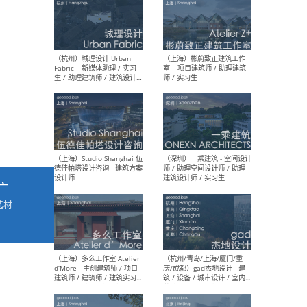
最新工作
按地区查看 ：
全部
|
北方
|
长江
|
华南
（杭州）城理设计 Urban
（上
Fabric – 新媒体助理 / 实习
室 
生 / 助理建筑师 / 建筑设计
师 /
师
广
选材
→
（上海）Studio Shanghai 伍
（深
德佳帕塔设计咨询 - 建筑方案
师 
设计师
建筑