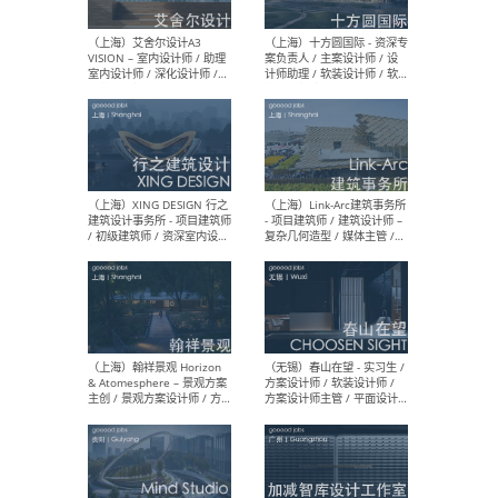
/ 助理建筑师 / 助理室内设计
设计
师 / 实习生（长期开放申
请）
（上海）刘宇扬建筑事务所
（上
Atelier Liu Yuyang
院有
Architects - 项目建筑师 / 新
作室（
媒体运营及学术助理 / 实习
建筑
生（长期有效）
生
（北京）弘石设计 - 先锋设计
（上
师（建筑方向/室内方向）/
Yanf
建筑师 / 室内设计师 / 平面
筑师
设计师（品牌部）/ 建筑设计
效）
实习生