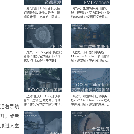
（上海）艾舍尔设计A3
（上
VISION – 室内设计师 / 助理
案负
室内设计师 / 深化设计师 /
计师
软装设计师
装设
（上海）XING DESIGN 行之
（上
建筑设计事务所 - 项目建筑师
- 
/ 初级建筑师 / 资深室内设计
复杂
师 / 建筑/室内实习生
学术
沿着导轨
（上海）翰祥景观 Horizon
（无
开，或者
& Atomesphere – 景观方案
方案
主创 / 景观方案设计师 / 方
方案
顶进入室
案深化设计师 / 植物设计师 /
师
软装设计师 / 助理设计师