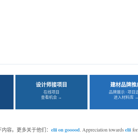
设计师接项目
建材品牌推
在线项目
品牌展示 · 项目
查看机会 →
进入材料库 
elii on gooood
elii
享以下内容。更多关于他们：
. Appreciation towards
for