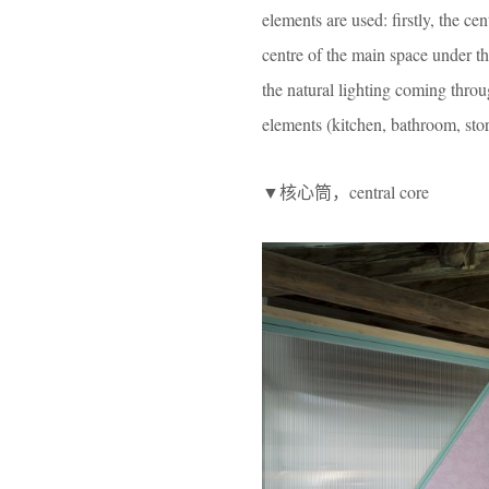
elements are used: firstly, the ce
centre of the main space under th
the natural lighting coming throug
elements (kitchen, bathroom, sto
▼核心筒，central core