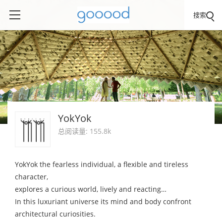
搜索
YokYok
总阅读量: 155.8k
YokYok the fearless individual, a flexible and tireless
character,
explores a curious world, lively and reacting…
In this luxuriant universe its mind and body confront
architectural curiosities.