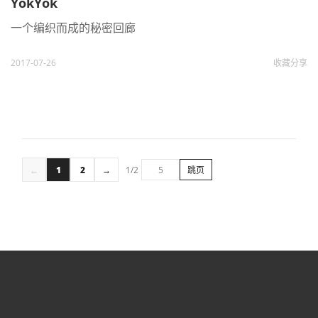
YokYok
一个编织而成的秘密回廊
2017-07-26
收藏
分享
←
1
2
→
1/2
跳页