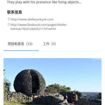
They play with his presence like living objects…
联系信息
http://www.atelieryokyok.com

http://www.facebook.com/pages/Atelier-

YokYok/762312820521173?ref=hl
项目和资讯（12）
工作（0）