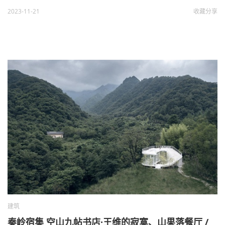
2023-11-21
收藏
分享
建筑
秦岭宿集 空山九帖书店·王维的寂寞、山果落餐厅 /