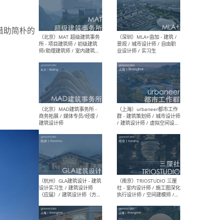
借助简朴的
（杭州/青岛/上海/厦门/重
（上海
庆/成都）gad杰地设计 - 建
室 
筑 / 设备 / 城市设计 / 室内 /
计师
幕墙 / BIM / 成本 / 工程 / 运
生
营 / 品牌 / 观点views / 实习
等
（北京）MAT 超级建筑事务
（深圳
所 - 项目建筑师 / 初级建筑
景观
师/助理建筑师 / 室内建筑师
业设
/ 实习生
（北京）MAD建筑事务所 -
（上
商务拓展 / 媒体专员/经理 /
群 
建筑设计师
/ 