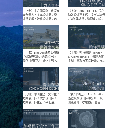
设计师 / 研究员
Arc
媒体
生（
（上海）上海建筑设计研究
（北
院有限公司 沈钺建筑创作工
师（
作室（FREE STUDIO）- 助理
建筑
建筑师 / 驻场建筑师 / 实习
设计
生
实习
（上海）雁飞建筑事务所
（上
Yanfei architects - 助理建
VIS
筑师 / 建筑实习生（长期有
室内
效）
软装