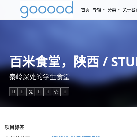
首页
专辑
分类
关于谷
百米食堂，陕西 / STUD
秦岭深处的学生食堂





项目标签