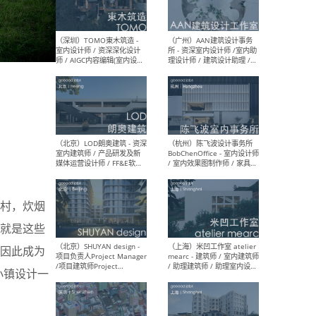
（南京/淮安）江苏美城建筑
（北
规划设计院有限公司 - 建筑方
务所
案设计师 / 商务经理 / 暖通
设计师 / 造价工程师
（大理）之间建筑
（西
ArCONNECT – 项目建筑师 /
研究
建筑师 / 助理建筑师 / 室内
主创
设计师 / 实习生
景观
施工
山村，炊烟
就是这些
因此成为
（深圳）TOMO東木筑造 -
（广
室内设计师 / 资深深化设计
所 
小镇设计一
师 / AIGC内容编辑(室内设计
理设
方向) / 照明设计师 / 软装设
新媒
计师
生