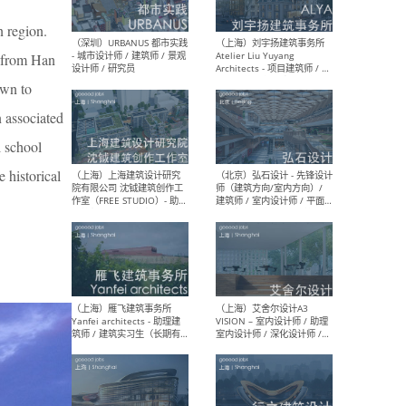
 region.
g from Han
（北京）LOD朗奥建筑 - 资深
（杭
own to
室内建筑师 / 产品研发及新
Bob
媒体运营设计师 / FF&E软装
/ 
 associated
设计师 / 深化设计师 / 实习
装设
生
l school
 historical
（北京）SHUYAN design -
（上
项目负责人Project Manager
mea
/项目建筑师Project
/ 
Architect / 助理建筑师
师 
Assistant Architect / 创始
请）
人助理Founder's Assistant
/ 实习生Intern
（深圳）URBANUS 都市实践
（上
- 城市设计师 / 建筑师 / 景观
Atel