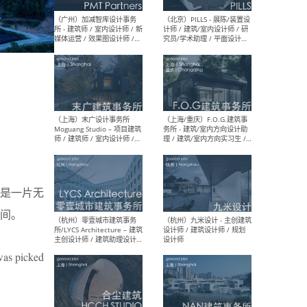
（上海）十方圆国际 - 资深专
（上海
案负责人 / 主案设计师 / 设
建筑
计师助理 / 软装设计师 / 软
/ 
装设计师助理
师 
（上海）Link-Arc建筑事务所
（上
- 项目建筑师 / 建筑设计师 –
& A
复杂几何造型 / 媒体主管 /
主创
学术研究专员 / 实习生计划
案深
软装
是一片无
（方
间。
 was picked
（无锡）春山在望 - 实习生 /
（贵阳
方案设计师 / 软装设计师 /
迈德
方案设计师主管 / 平面设计
观设
师
可）