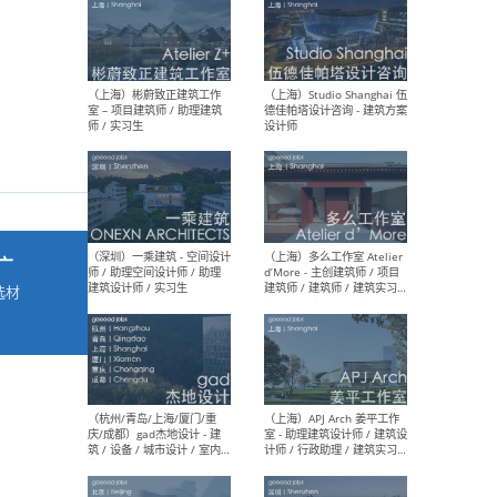
最新工作
按地区查看 ：
全部
|
北方
|
长江
|
华南
（上海）彬蔚致正建筑工作
（上海
室 – 项目建筑师 / 助理建筑
德佳
师 / 实习生
设计
广
选材
→
（深圳）一乘建筑 - 空间设计
（上
师 / 助理空间设计师 / 助理
d’M
建筑设计师 / 实习生
建筑
生 