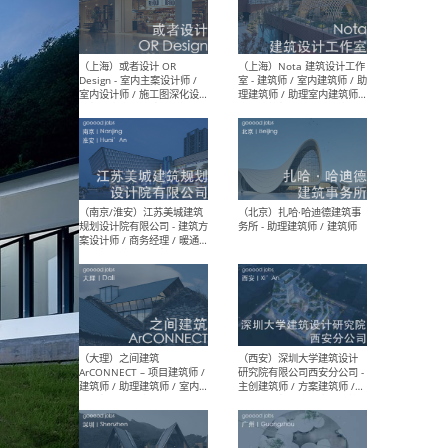
师 
（杭州）GLA建筑设计 - 建筑
（南京
设计实习生 / 建筑设计师
社 
（应届）/ 建筑设计师（方案
执行
设计）/ 建筑设计师（施工
实习
图）/ 结构设计师 / 给排水设
计师
（上海）或者设计 OR
（上
Design - 室内主案设计师 /
室 -
室内设计师 / 施工图深化设
理建
计师 / 室内设计助理 / 新媒
实习
体运营
请）