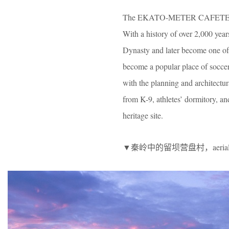
The EKATO-METER CAFETERIA is
With a history of over 2,000 ye
Dynasty and later become one of 
become a popular place of socce
with the planning and architectur
from K-9, athletes’ dormitory, an
heritage site.
▼秦岭中的留坝营盘村，aerial view to 