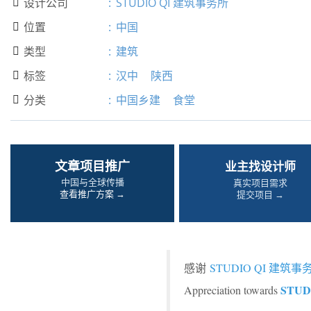
设计公司
:
STUDIO QI 建筑事务所

位置
:
中国

类型
:
建筑

标签
:
汉中
陕西

分类
:
中国乡建
食堂

文章项目推广
业主找设计师
中国与全球传播
真实项目需求
查看推广方案 →
提交项目 →
感谢
STUDIO QI 建筑事
STUD
Appreciation towards