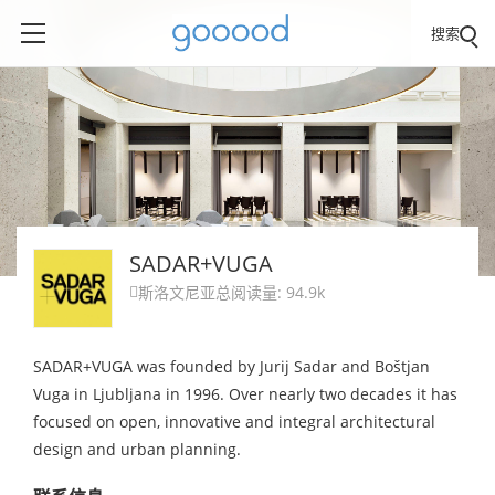
搜索
SADAR+VUGA
斯洛文尼亚
总阅读量: 94.9k

SADAR+VUGA was founded by Jurij Sadar and Boštjan
Vuga in Ljubljana in 1996. Over nearly two decades it has
focused on open, innovative and integral architectural
design and urban planning.