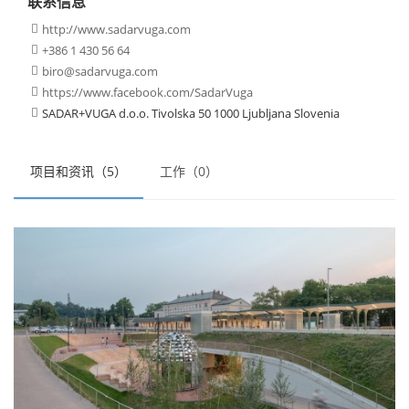
联系信息
http://www.sadarvuga.com

+386 1 430 56 64

biro@sadarvuga.com

https://www.facebook.com/SadarVuga

SADAR+VUGA d.o.o. Tivolska 50 1000 Ljubljana Slovenia

项目和资讯（5）
工作（0）