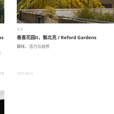
景观
ns
垂直花园II，魁北克 / Reford Gardens
趣味、活力与自然
园
分享
2019-08-22