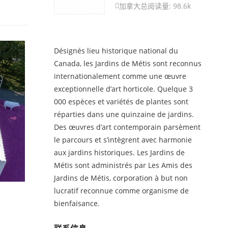
加拿大
总阅读量: 98.6k

Désignés lieu historique national du
Canada, les Jardins de Métis sont reconnus
internationalement comme une œuvre
exceptionnelle d’art horticole. Quelque 3
000 espèces et variétés de plantes sont
réparties dans une quinzaine de jardins.
Des œuvres d’art contemporain parsèment
le parcours et s’intègrent avec harmonie
aux jardins historiques. Les Jardins de
Métis sont administrés par Les Amis des
Jardins de Métis, corporation à but non
lucratif reconnue comme organisme de
bienfaisance.