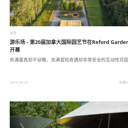
景观
游乐场 - 第20届加拿大国际园艺节在Reford Garde
开幕
充满童真却不幼稚、充满冒险奇遇却非常安全的互动性花
2019-08-29
收藏