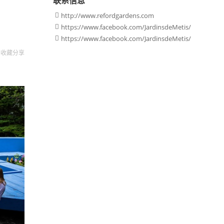
联系信息
http://www.refordgardens.com

https://www.facebook.com/JardinsdeMetis/

https://www.facebook.com/JardinsdeMetis/

收藏
分享