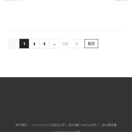
←
1
2
3
→
1/3
跳页
关于我们
｜ ©2010-2026 谷德设计网 |
京ICP备17062545号-1
|
京公网安备