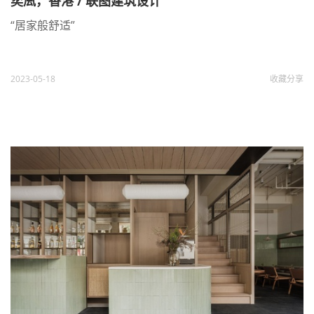
奕凨，香港 / 联图建筑设计
“居家般舒适”
2023-05-18
收藏
分享