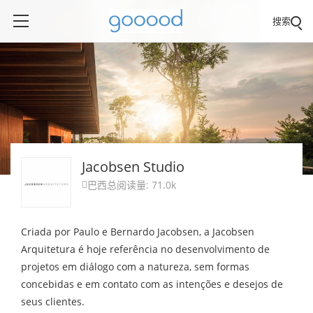
搜索
Jacobsen Studio
巴西
总阅读量: 71.0k

Criada por Paulo e Bernardo Jacobsen, a Jacobsen
Arquitetura é hoje referência no desenvolvimento de
projetos em diálogo com a natureza, sem formas
concebidas e em contato com as intenções e desejos de
seus clientes.