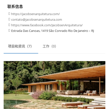
联系信息
https://jacobsenarquitetura.com/

contato@jacobsenarquitetura.com

https://www.facebook.com/JacobsenArquitetura/

Estrada Das Canoas, 1419 São Conrado Rio De Janeiro – RJ

项目和资讯（7）
工作（0）