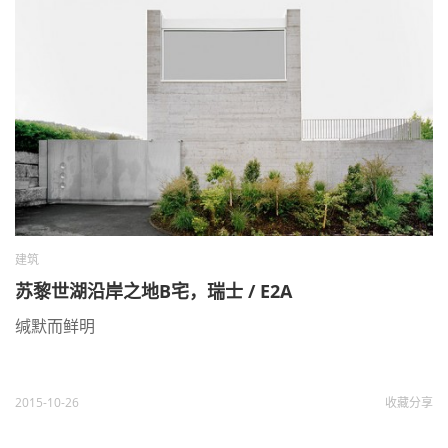
建筑
苏黎世湖沿岸之地B宅，瑞士 / E2A
缄默而鲜明
2015-10-26
收藏
分享