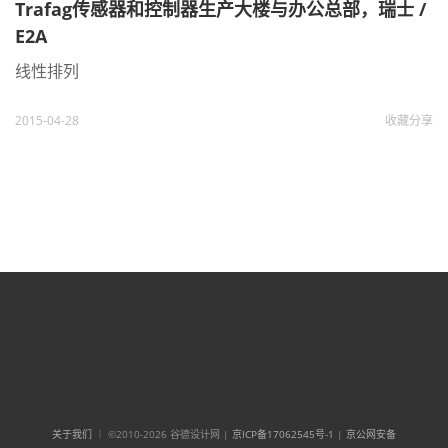
Trafag传感器和控制器生产大楼与办公总部，瑞士 /
E2A
线性排列
2015-04-28
收藏
分享
关于我们
｜ ©2010-2026 谷德设计网 |
京ICP备17062545号-1
|
京公网安备