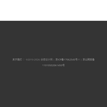
关于我们
｜ ©2010-2026 谷德设计网 |
京ICP备17062545号-1
|
京公网安备
11010502061450号