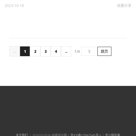
2023-10-18
收藏
分享
←
1
2
3
4
→
1/4
跳页
关于我们
｜ ©2010-2026 谷德设计网 |
京ICP备17062545号-1
|
京公网安备