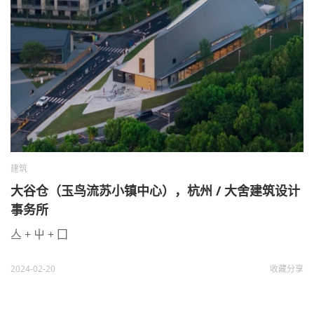
建筑
大谷仓（玉鸟流苏小镇中心），杭州 / 大舍建筑设计
事务所
亼 + 屮 + 囗
2024-02-20
收藏
分享